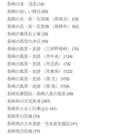
長崎の滝・渓流
(18)
長崎の珍しい標石
(65)
長崎の石・岩・石造物 （県南北）
(33)
長崎の石・岩・石造物 （長崎市）
(92)
長崎の藩境石と塚
(29)
長崎の西空の夕日
(93)
長崎の風景・史跡 （三和野母崎）
(75)
長崎の風景・史跡 （市中央）
(124)
長崎の風景・史跡 （市北西）
(74)
長崎の風景・史跡 （市東南）
(122)
長崎の風景・史跡 （県 北）
(153)
長崎の風景・史跡 （県 南）
(154)
長崎名勝図絵・長崎八景の風景
(49)
長崎外の古写真考
(397)
長崎学さるく行事ほか
(41)
長崎市の石橋
(70)
長崎県の土木遺産・市水道史施設
(31)
長崎県の石橋
(77)