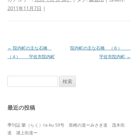
2011年11月7日
|
投
←
院内町の主な石橋
院内町の主な石橋 （６）
稿
（４） 宇佐市院内町
宇佐市院内町
→
ナ
ビ
検
ゲ
索:
ー
シ
最近の投稿
ョ
ン
季刊誌 樂（らく）ra-ku 59号 長崎の道ーみさき道 茂木街
道 浦上街道ー