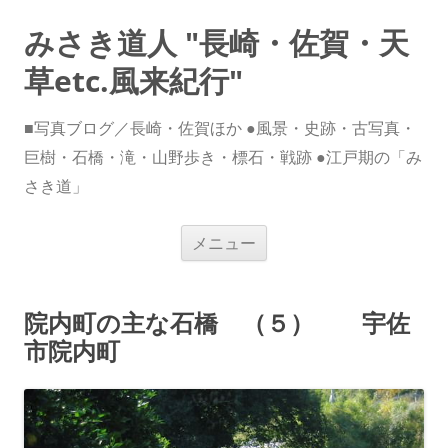
みさき道人 "長崎・佐賀・天
草etc.風来紀行"
■写真ブログ／長崎・佐賀ほか ●風景・史跡・古写真・
巨樹・石橋・滝・山野歩き・標石・戦跡 ●江戸期の「み
さき道」
コ
メニュー
ン
テ
ン
ツ
へ
院内町の主な石橋 （５） 宇佐
ス
キ
市院内町
ッ
プ