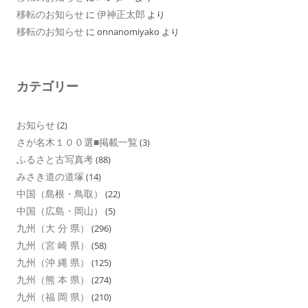
移転のお知らせ
伊神正太郎
に
より
移転のお知らせ
に
onnanomiyako
より
カテゴリー
お知らせ
(2)
さが名木１００選■掲載一覧
(3)
ふるさと古写真考
(88)
みさき道の道塚
(14)
中国（島根・鳥取）
(22)
中国（広島・岡山）
(5)
九州（大 分 県）
(296)
九州（宮 崎 県）
(58)
九州（沖 縄 県）
(125)
九州（熊 本 県）
(274)
九州（福 岡 県）
(210)