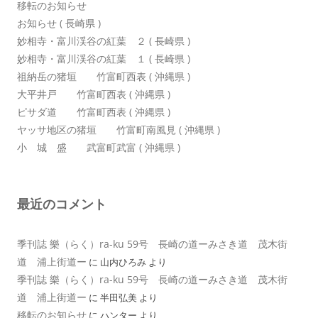
移転のお知らせ
お知らせ ( 長崎県 )
妙相寺・富川渓谷の紅葉 ２ ( 長崎県 )
妙相寺・富川渓谷の紅葉 １ ( 長崎県 )
祖納岳の猪垣 竹富町西表 ( 沖縄県 )
大平井戸 竹富町西表 ( 沖縄県 )
ピサダ道 竹富町西表 ( 沖縄県 )
ヤッサ地区の猪垣 竹富町南風見 ( 沖縄県 )
小 城 盛 武富町武富 ( 沖縄県 )
最近のコメント
季刊誌 樂（らく）ra-ku 59号 長崎の道ーみさき道 茂木街
道 浦上街道ー
に
山内ひろみ
より
季刊誌 樂（らく）ra-ku 59号 長崎の道ーみさき道 茂木街
道 浦上街道ー
に
半田弘美
より
移転のお知らせ
に
ハンター
より