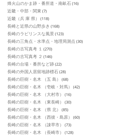
烽火山のかま跡・番所道・南畝石
(16)
近畿・中部・関東
(7)
近畿（兵 庫 県）
(118)
長崎と近県の山野歩き
(168)
長崎のラビリンスな風景
(123)
長崎の三角点・水準点・地理局測点
(30)
長崎の古写真考 １
(270)
長崎の古写真考 ２
(146)
長崎の台場・番所など跡
(22)
長崎の外国人居留地跡標石
(28)
長崎の巨樹・名木 （五 島）
(68)
長崎の巨樹・名木 （壱岐・対馬）
(42)
長崎の巨樹・名木 （大村市）
(16)
長崎の巨樹・名木 （東長崎）
(30)
長崎の巨樹・名木 （県 北）
(85)
長崎の巨樹・名木 （西彼・島原）
(60)
長崎の巨樹・名木 （諌早市）
(73)
長崎の巨樹・名木 （長崎市）
(128)