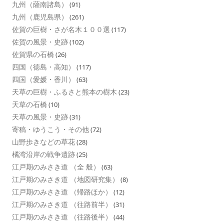
九州（薩南諸島）
(91)
九州（鹿児島県）
(261)
佐賀の巨樹・さが名木１００選
(117)
佐賀の風景・史跡
(102)
佐賀県の石橋
(26)
四国（徳島・高知）
(117)
四国（愛媛・香川）
(63)
天草の巨樹・ふるさと熊本の樹木
(23)
天草の石橋
(10)
天草の風景・史跡
(31)
寄稿・ゆうこう・その他
(72)
山野歩きなどの草花
(28)
橘湾沿岸の戦争遺跡
(25)
江戸期のみさき道 （全 般）
(63)
江戸期のみさき道 （地図研究集）
(8)
江戸期のみさき道 （帰路ほか）
(12)
江戸期のみさき道 （往路前半）
(31)
江戸期のみさき道 （往路後半）
(44)