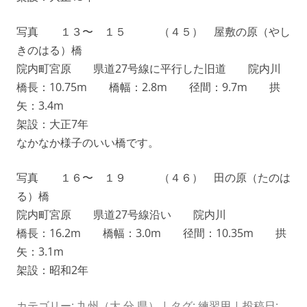
写真 １３〜 １５ （４５） 屋敷の原（やし
きのはる）橋
院内町宮原 県道27号線に平行した旧道 院内川
橋長：10.75m 橋幅：2.8m 径間：9.7m 拱
矢：3.4m
架設：大正7年
なかなか様子のいい橋です。
写真 １６〜 １９ （４６） 田の原（たのは
る）橋
院内町宮原 県道27号線沿い 院内川
橋長：16.2m 橋幅：3.0m 径間：10.35m 拱
矢：3.1m
架設：昭和2年
カテゴリー:
九州（大 分 県）
| タグ:
練習用
| 投稿日: