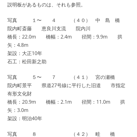
説明板があるものは、それも参照。
写真 １〜 ４ （４０） 中 島 橋
院内町斎藤 恵良川支流 院内川
橋長：22.0m 橋幅：2.4m 径間：9.9m 拱
矢：4.8m
架設：大正10年
石工：松田新之助
写真 ５〜 ７ （４１） 宮の瀬橋
院内町景平 県道27号線に平行した旧道 市指定
有形文化財
橋長：20.9m 橋幅：2.1m 径間：11.0m 拱
矢：3.0m
架設：明治40年
写真 ８ （４２） 畦 橋