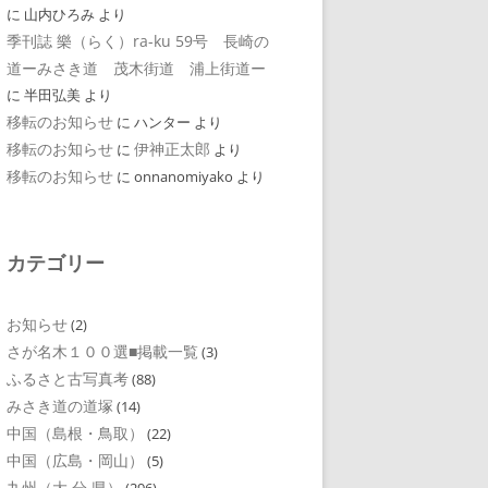
に
山内ひろみ
より
季刊誌 樂（らく）ra-ku 59号 長崎の
道ーみさき道 茂木街道 浦上街道ー
に
半田弘美
より
移転のお知らせ
に
ハンター
より
移転のお知らせ
伊神正太郎
に
より
移転のお知らせ
に
onnanomiyako
より
カテゴリー
お知らせ
(2)
さが名木１００選■掲載一覧
(3)
ふるさと古写真考
(88)
みさき道の道塚
(14)
中国（島根・鳥取）
(22)
中国（広島・岡山）
(5)
九州（大 分 県）