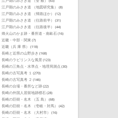
江戸期のみさき道 （全 般）
(63)
江戸期のみさき道 （地図研究集）
(8)
江戸期のみさき道 （帰路ほか）
(12)
江戸期のみさき道 （往路前半）
(31)
江戸期のみさき道 （往路後半）
(44)
烽火山のかま跡・番所道・南畝石
(16)
近畿・中部・関東
(7)
近畿（兵 庫 県）
(118)
長崎と近県の山野歩き
(168)
長崎のラビリンスな風景
(123)
長崎の三角点・水準点・地理局測点
(30)
長崎の古写真考 １
(270)
長崎の古写真考 ２
(146)
長崎の台場・番所など跡
(22)
長崎の外国人居留地跡標石
(28)
長崎の巨樹・名木 （五 島）
(68)
長崎の巨樹・名木 （壱岐・対馬）
(42)
長崎の巨樹・名木 （大村市）
(16)