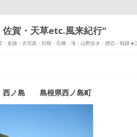
佐賀・天草etc.風来紀行"
風景・史跡・古写真・巨樹・石橋・滝・山野歩き・標石・戦跡 ●
コ
ン
テ
ン
ツ
へ
ス
キ
 西ノ島 島根県西ノ島町
ッ
プ