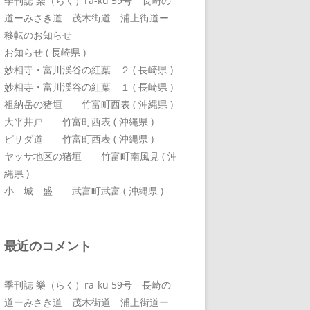
季刊誌 樂（らく）ra-ku 59号 長崎の
道ーみさき道 茂木街道 浦上街道ー
移転のお知らせ
お知らせ ( 長崎県 )
妙相寺・富川渓谷の紅葉 ２ ( 長崎県 )
妙相寺・富川渓谷の紅葉 １ ( 長崎県 )
祖納岳の猪垣 竹富町西表 ( 沖縄県 )
大平井戸 竹富町西表 ( 沖縄県 )
ピサダ道 竹富町西表 ( 沖縄県 )
ヤッサ地区の猪垣 竹富町南風見 ( 沖
縄県 )
小 城 盛 武富町武富 ( 沖縄県 )
最近のコメント
季刊誌 樂（らく）ra-ku 59号 長崎の
道ーみさき道 茂木街道 浦上街道ー