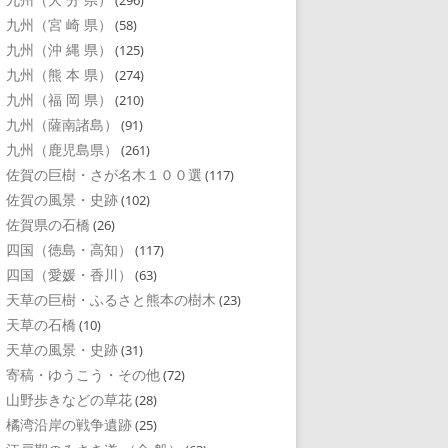
(296)
九州（宮 崎 県）
(58)
九州（沖 縄 県）
(125)
九州（熊 本 県）
(274)
九州（福 岡 県）
(210)
九州（薩南諸島）
(91)
九州（鹿児島県）
(261)
佐賀の巨樹・さが名木１００選
(117)
佐賀の風景・史跡
(102)
佐賀県の石橋
(26)
四国（徳島・高知）
(117)
四国（愛媛・香川）
(63)
天草の巨樹・ふるさと熊本の樹木
(23)
天草の石橋
(10)
天草の風景・史跡
(31)
寄稿・ゆうこう・その他
(72)
山野歩きなどの草花
(28)
橘湾沿岸の戦争遺跡
(25)