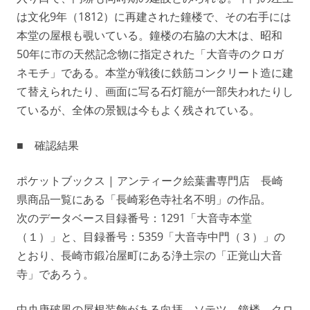
は文化9年（1812）に再建された鐘楼で、その右手には
本堂の屋根も覗いている。鐘楼の右脇の大木は、昭和
50年に市の天然記念物に指定された「大音寺のクロガ
ネモチ」である。本堂が戦後に鉄筋コンクリート造に建
て替えられたり、画面に写る石灯籠が一部失われたりし
ているが、全体の景観は今もよく残されている。
■ 確認結果
ポケットブックス | アンティーク絵葉書専門店 長崎
県商品一覧にある「長崎彩色寺社名不明」の作品。
次のデータベース目録番号：1291「大音寺本堂
（１）」と、目録番号：5359「大音寺中門（３）」の
とおり、長崎市鍛冶屋町にある浄土宗の「正覚山大音
寺」であろう。
中央唐破風の屋根装飾がある向拝、ソテツ、鐘楼、クロ