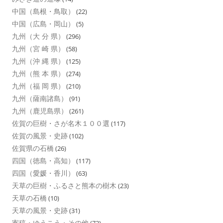
中国（島根・鳥取）
(22)
中国（広島・岡山）
(5)
九州（大 分 県）
(296)
九州（宮 崎 県）
(58)
九州（沖 縄 県）
(125)
九州（熊 本 県）
(274)
九州（福 岡 県）
(210)
九州（薩南諸島）
(91)
九州（鹿児島県）
(261)
佐賀の巨樹・さが名木１００選
(117)
佐賀の風景・史跡
(102)
佐賀県の石橋
(26)
四国（徳島・高知）
(117)
四国（愛媛・香川）
(63)
天草の巨樹・ふるさと熊本の樹木
(23)
天草の石橋
(10)
天草の風景・史跡
(31)
寄稿・ゆうこう・その他