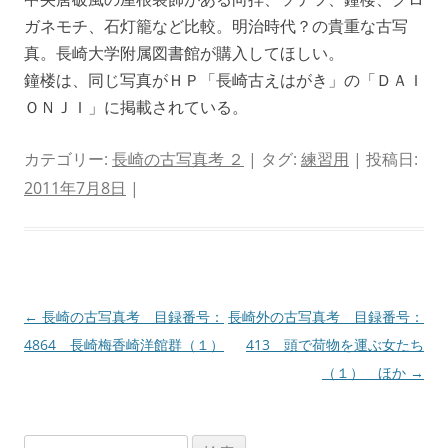
ガネモチ、石灯籠など比較。明治時代？の貴重な古写
真。長崎大学附属図書館が購入してほしい。
鐘楼は、同じ写真がＨＰ「長崎古えはがき」の「ＤＡＩ
ＯＮＪＩ」に掲載されている。
カテゴリー:
長崎の古写真考 ２
| タグ:
練習用
| 投稿日:
2011年7月8日
|
投
←
長崎の古写真考 目録番号：
長崎外の古写真考 目録番号：
稿
4864 長崎梅香崎洋館群（１）
413 頭で荷物を運ぶ女たち
ナ
（１） ほか
→
ビ
ゲ
検