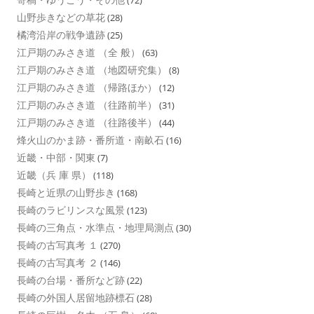
(72)
山野歩きなどの草花
(28)
橘湾沿岸の戦争遺跡
(25)
江戸期のみさき道 （全 般）
(63)
江戸期のみさき道 （地図研究集）
(8)
江戸期のみさき道 （帰路ほか）
(12)
江戸期のみさき道 （往路前半）
(31)
江戸期のみさき道 （往路後半）
(44)
烽火山のかま跡・番所道・南畝石
(16)
近畿・中部・関東
(7)
近畿（兵 庫 県）
(118)
長崎と近県の山野歩き
(168)
長崎のラビリンスな風景
(123)
長崎の三角点・水準点・地理局測点
(30)
長崎の古写真考 １
(270)
長崎の古写真考 ２
(146)
長崎の台場・番所など跡
(22)
長崎の外国人居留地跡標石
(28)