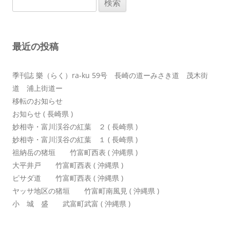
ー
索:
シ
ョ
最近の投稿
ン
季刊誌 樂（らく）ra-ku 59号 長崎の道ーみさき道 茂木街
道 浦上街道ー
移転のお知らせ
お知らせ ( 長崎県 )
妙相寺・富川渓谷の紅葉 ２ ( 長崎県 )
妙相寺・富川渓谷の紅葉 １ ( 長崎県 )
祖納岳の猪垣 竹富町西表 ( 沖縄県 )
大平井戸 竹富町西表 ( 沖縄県 )
ピサダ道 竹富町西表 ( 沖縄県 )
ヤッサ地区の猪垣 竹富町南風見 ( 沖縄県 )
小 城 盛 武富町武富 ( 沖縄県 )