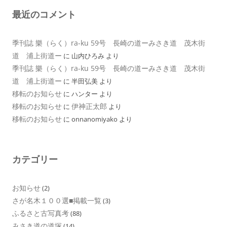
最近のコメント
季刊誌 樂（らく）ra-ku 59号 長崎の道ーみさき道 茂木街
道 浦上街道ー
に
山内ひろみ
より
季刊誌 樂（らく）ra-ku 59号 長崎の道ーみさき道 茂木街
道 浦上街道ー
に
半田弘美
より
移転のお知らせ
に
ハンター
より
移転のお知らせ
伊神正太郎
に
より
移転のお知らせ
に
onnanomiyako
より
カテゴリー
お知らせ
(2)
さが名木１００選■掲載一覧
(3)
ふるさと古写真考
(88)
みさき道の道塚
(14)