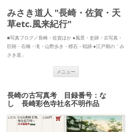
みさき道人 "長崎・佐賀・天
草etc.風来紀行"
■写真ブログ／長崎・佐賀ほか ●風景・史跡・古写真・
巨樹・石橋・滝・山野歩き・標石・戦跡 ●江戸期の「み
さき道」
コ
メニュー
ン
テ
ン
ツ
へ
長崎の古写真考 目録番号：な
ス
キ
し 長崎彩色寺社名不明作品
ッ
プ