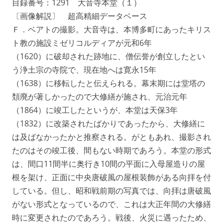
目録番号：1291 大音寺本堂（１）
〔画像解説〕 超高精細データベース
Ｆ．ベアトの撮影。大音寺は、本博多町にあったキリス
ト教の施設ミゼリコルディアが元和6年
（1620）に破却された跡地に、僧伝誉が創立したとい
う浄土宗の寺院で、現在地へは寛永15年
（1638）に移転したと伝えられる。幕末期には堂塔の
頽廃が著しかったので大修繕が施され、元治元年
（1864）に竣工したというが、本堂は天保3年
（1832）に改築されたばかりであったから、大修繕に
は及ばなかったかと推察される。がともあれ、撮影され
たのはその竣工後、間もない時期であろう。本堂の形式
は、間口11間半に奥行き10間の平面に入母屋造りの屋
根を架け、正面に中央唐破風の屋根装飾がある向拝を付
している。但し、昭和戦前期の写真では、向拝は唐破風
がない形式となっているので、これは大正年間の大修繕
時に変更されたのであろう。戦後、火災に遇ったため、