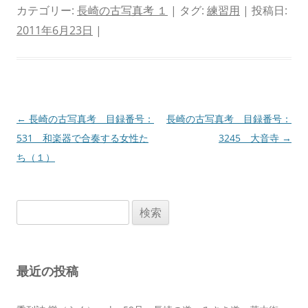
カテゴリー:
長崎の古写真考 １
| タグ:
練習用
| 投稿日:
2011年6月23日
|
投
←
長崎の古写真考 目録番号：
長崎の古写真考 目録番号：
稿
531 和楽器で合奏する女性た
3245 大音寺
→
ナ
ち（１）
ビ
ゲ
検
ー
索:
シ
ョ
最近の投稿
ン