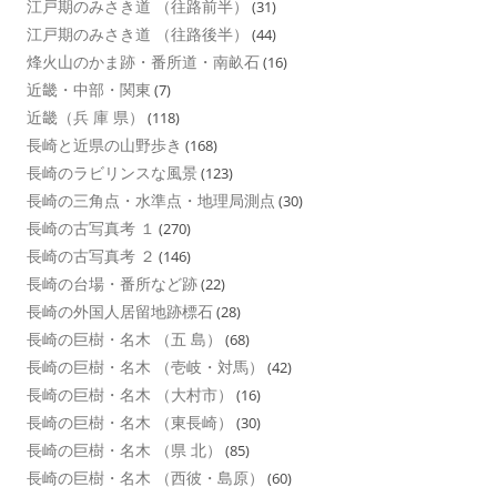
江戸期のみさき道 （往路前半）
(31)
江戸期のみさき道 （往路後半）
(44)
烽火山のかま跡・番所道・南畝石
(16)
近畿・中部・関東
(7)
近畿（兵 庫 県）
(118)
長崎と近県の山野歩き
(168)
長崎のラビリンスな風景
(123)
長崎の三角点・水準点・地理局測点
(30)
長崎の古写真考 １
(270)
長崎の古写真考 ２
(146)
長崎の台場・番所など跡
(22)
長崎の外国人居留地跡標石
(28)
長崎の巨樹・名木 （五 島）
(68)
長崎の巨樹・名木 （壱岐・対馬）
(42)
長崎の巨樹・名木 （大村市）
(16)
長崎の巨樹・名木 （東長崎）
(30)
長崎の巨樹・名木 （県 北）
(85)
長崎の巨樹・名木 （西彼・島原）
(60)