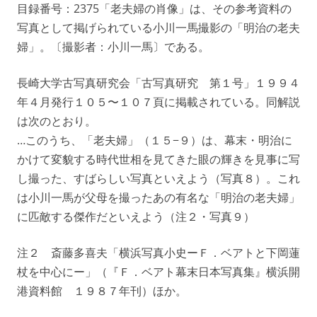
目録番号：2375「老夫婦の肖像」は、その参考資料の
写真として掲げられている小川一馬撮影の「明治の老夫
婦」。〔撮影者：小川一馬〕である。
長崎大学古写真研究会「古写真研究 第１号」１９９４
年４月発行１０５〜１０７頁に掲載されている。同解説
は次のとおり。
…このうち、「老夫婦」（１５−９）は、幕末・明治に
かけて変貌する時代世相を見てきた眼の輝きを見事に写
し撮った、すばらしい写真といえよう（写真８）。これ
は小川一馬が父母を撮ったあの有名な「明治の老夫婦」
に匹敵する傑作だといえよう（注２・写真９）
注２ 斎藤多喜夫「横浜写真小史ーＦ．ベアトと下岡蓮
杖を中心にー」（『Ｆ．ベアト幕末日本写真集』横浜開
港資料館 １９８７年刊）ほか。