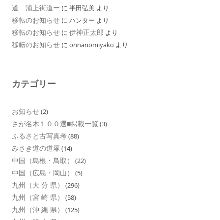
道 浦上街道ー
に
半田弘美
より
移転のお知らせ
に
ハンター
より
移転のお知らせ
伊神正太郎
に
より
移転のお知らせ
に
onnanomiyako
より
カテゴリー
お知らせ
(2)
さが名木１００選■掲載一覧
(3)
ふるさと古写真考
(88)
みさき道の道塚
(14)
中国（島根・鳥取）
(22)
中国（広島・岡山）
(5)
九州（大 分 県）
(296)
九州（宮 崎 県）
(58)
九州（沖 縄 県）
(125)