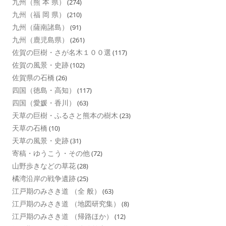
九州（熊 本 県）
(274)
九州（福 岡 県）
(210)
九州（薩南諸島）
(91)
九州（鹿児島県）
(261)
佐賀の巨樹・さが名木１００選
(117)
佐賀の風景・史跡
(102)
佐賀県の石橋
(26)
四国（徳島・高知）
(117)
四国（愛媛・香川）
(63)
天草の巨樹・ふるさと熊本の樹木
(23)
天草の石橋
(10)
天草の風景・史跡
(31)
寄稿・ゆうこう・その他
(72)
山野歩きなどの草花
(28)
橘湾沿岸の戦争遺跡
(25)
江戸期のみさき道 （全 般）
(63)
江戸期のみさき道 （地図研究集）
(8)
江戸期のみさき道 （帰路ほか）
(12)