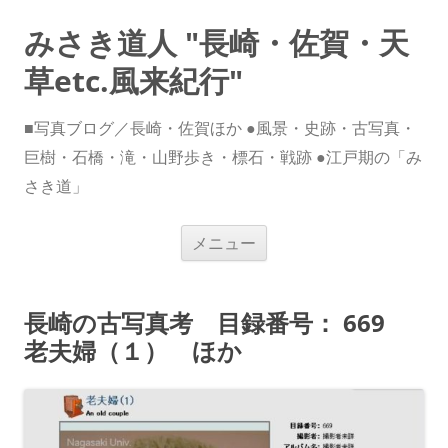
みさき道人 "長崎・佐賀・天
草etc.風来紀行"
■写真ブログ／長崎・佐賀ほか ●風景・史跡・古写真・
巨樹・石橋・滝・山野歩き・標石・戦跡 ●江戸期の「み
さき道」
コ
メニュー
ン
テ
ン
ツ
へ
長崎の古写真考 目録番号： 669
ス
キ
老夫婦（１） ほか
ッ
プ