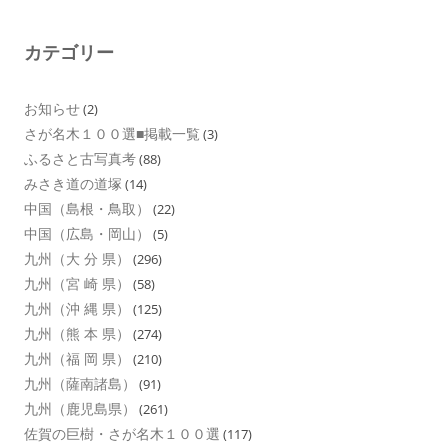
カテゴリー
お知らせ
(2)
さが名木１００選■掲載一覧
(3)
ふるさと古写真考
(88)
みさき道の道塚
(14)
中国（島根・鳥取）
(22)
中国（広島・岡山）
(5)
九州（大 分 県）
(296)
九州（宮 崎 県）
(58)
九州（沖 縄 県）
(125)
九州（熊 本 県）
(274)
九州（福 岡 県）
(210)
九州（薩南諸島）
(91)
九州（鹿児島県）
(261)
佐賀の巨樹・さが名木１００選
(117)