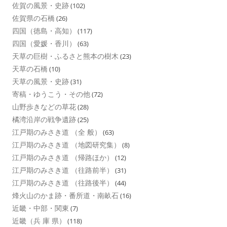
佐賀の風景・史跡
(102)
佐賀県の石橋
(26)
四国（徳島・高知）
(117)
四国（愛媛・香川）
(63)
天草の巨樹・ふるさと熊本の樹木
(23)
天草の石橋
(10)
天草の風景・史跡
(31)
寄稿・ゆうこう・その他
(72)
山野歩きなどの草花
(28)
橘湾沿岸の戦争遺跡
(25)
江戸期のみさき道 （全 般）
(63)
江戸期のみさき道 （地図研究集）
(8)
江戸期のみさき道 （帰路ほか）
(12)
江戸期のみさき道 （往路前半）
(31)
江戸期のみさき道 （往路後半）
(44)
烽火山のかま跡・番所道・南畝石
(16)
近畿・中部・関東
(7)
近畿（兵 庫 県）
(118)