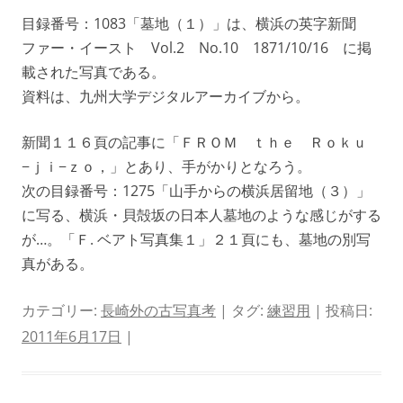
目録番号：1083「墓地（１）」は、横浜の英字新聞
ファー・イースト Vol.2 No.10 1871/10/16 に掲
載された写真である。
資料は、九州大学デジタルアーカイブから。
新聞１１６頁の記事に「ＦＲＯＭ ｔｈｅ Ｒｏｋｕ
−ｊｉ−ｚｏ，」とあり、手がかりとなろう。
次の目録番号：1275「山手からの横浜居留地（３）」
に写る、横浜・貝殻坂の日本人墓地のような感じがする
が…。「Ｆ. ベアト写真集１」２１頁にも、墓地の別写
真がある。
カテゴリー:
長崎外の古写真考
| タグ:
練習用
| 投稿日:
2011年6月17日
|