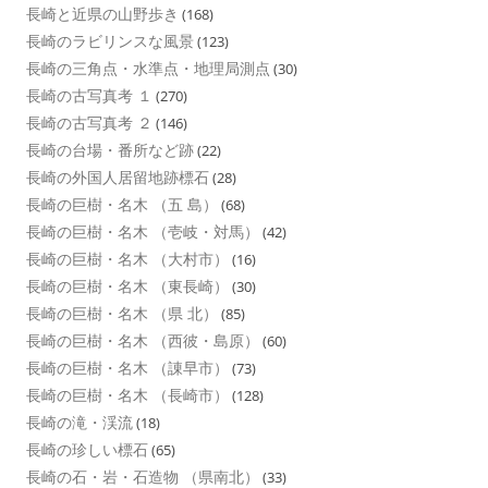
長崎と近県の山野歩き
(168)
長崎のラビリンスな風景
(123)
長崎の三角点・水準点・地理局測点
(30)
長崎の古写真考 １
(270)
長崎の古写真考 ２
(146)
長崎の台場・番所など跡
(22)
長崎の外国人居留地跡標石
(28)
長崎の巨樹・名木 （五 島）
(68)
長崎の巨樹・名木 （壱岐・対馬）
(42)
長崎の巨樹・名木 （大村市）
(16)
長崎の巨樹・名木 （東長崎）
(30)
長崎の巨樹・名木 （県 北）
(85)
長崎の巨樹・名木 （西彼・島原）
(60)
長崎の巨樹・名木 （諌早市）
(73)
長崎の巨樹・名木 （長崎市）
(128)
長崎の滝・渓流
(18)
長崎の珍しい標石
(65)
長崎の石・岩・石造物 （県南北）
(33)