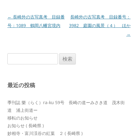
投
←
長崎外の古写真考 目録番
長崎外の古写真考 目録番号：
稿
号：1089 鶴岡八幡宮境内
3982 庭園の風景（４） ほか
ナ
→
ビ
ゲ
検
ー
索:
シ
ョ
最近の投稿
ン
季刊誌 樂（らく）ra-ku 59号 長崎の道ーみさき道 茂木街
道 浦上街道ー
移転のお知らせ
お知らせ ( 長崎県 )
妙相寺・富川渓谷の紅葉 ２ ( 長崎県 )