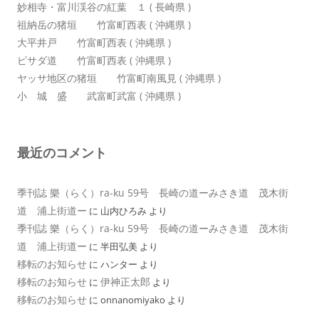
妙相寺・富川渓谷の紅葉 １ ( 長崎県 )
祖納岳の猪垣 竹富町西表 ( 沖縄県 )
大平井戸 竹富町西表 ( 沖縄県 )
ピサダ道 竹富町西表 ( 沖縄県 )
ヤッサ地区の猪垣 竹富町南風見 ( 沖縄県 )
小 城 盛 武富町武富 ( 沖縄県 )
最近のコメント
季刊誌 樂（らく）ra-ku 59号 長崎の道ーみさき道 茂木街
道 浦上街道ー
に
山内ひろみ
より
季刊誌 樂（らく）ra-ku 59号 長崎の道ーみさき道 茂木街
道 浦上街道ー
に
半田弘美
より
移転のお知らせ
に
ハンター
より
移転のお知らせ
伊神正太郎
に
より
移転のお知らせ
に
onnanomiyako
より