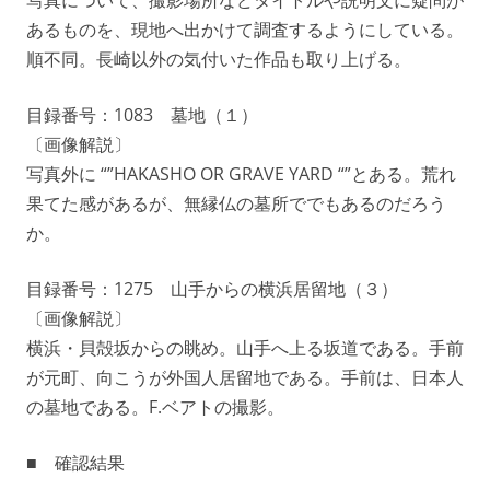
写真について、撮影場所などタイトルや説明文に疑問が
あるものを、現地へ出かけて調査するようにしている。
順不同。長崎以外の気付いた作品も取り上げる。
目録番号：1083 墓地（１）
〔画像解説〕
写真外に “”HAKASHO OR GRAVE YARD “”とある。荒れ
果てた感があるが、無縁仏の墓所ででもあるのだろう
か。
目録番号：1275 山手からの横浜居留地（３）
〔画像解説〕
横浜・貝殻坂からの眺め。山手へ上る坂道である。手前
が元町、向こうが外国人居留地である。手前は、日本人
の墓地である。F.ベアトの撮影。
■ 確認結果