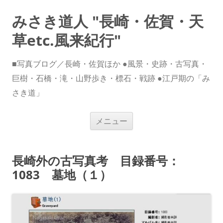
みさき道人 "長崎・佐賀・天
草etc.風来紀行"
■写真ブログ／長崎・佐賀ほか ●風景・史跡・古写真・
巨樹・石橋・滝・山野歩き・標石・戦跡 ●江戸期の「み
さき道」
コ
メニュー
ン
テ
ン
ツ
へ
長崎外の古写真考 目録番号：
ス
キ
1083 墓地（１）
ッ
プ