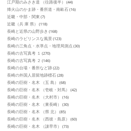
江戸期のみさき道 （往路後半）
(44)
烽火山のかま跡・番所道・南畝石
(16)
近畿・中部・関東
(7)
近畿（兵 庫 県）
(118)
長崎と近県の山野歩き
(168)
長崎のラビリンスな風景
(123)
長崎の三角点・水準点・地理局測点
(30)
長崎の古写真考 １
(270)
長崎の古写真考 ２
(146)
長崎の台場・番所など跡
(22)
長崎の外国人居留地跡標石
(28)
長崎の巨樹・名木 （五 島）
(68)
長崎の巨樹・名木 （壱岐・対馬）
(42)
長崎の巨樹・名木 （大村市）
(16)
長崎の巨樹・名木 （東長崎）
(30)
長崎の巨樹・名木 （県 北）
(85)
長崎の巨樹・名木 （西彼・島原）
(60)
長崎の巨樹・名木 （諌早市）
(73)