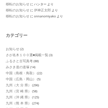
移転のお知らせ
に
ハンター
より
移転のお知らせ
伊神正太郎
に
より
移転のお知らせ
に
onnanomiyako
より
カテゴリー
お知らせ
(2)
さが名木１００選■掲載一覧
(3)
ふるさと古写真考
(88)
みさき道の道塚
(14)
中国（島根・鳥取）
(22)
中国（広島・岡山）
(5)
九州（大 分 県）
(296)
九州（宮 崎 県）
(58)
九州（沖 縄 県）
(125)
九州（熊 本 県）
(274)