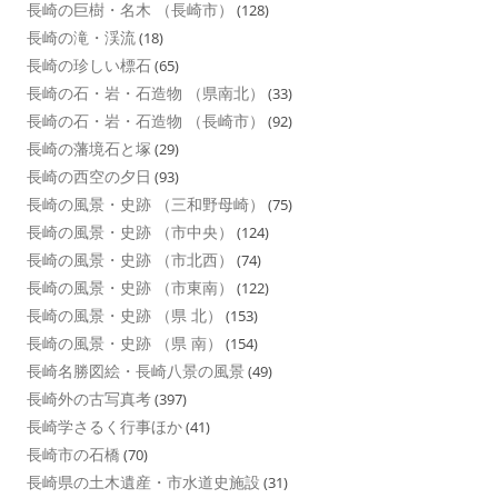
長崎の巨樹・名木 （長崎市）
(128)
長崎の滝・渓流
(18)
長崎の珍しい標石
(65)
長崎の石・岩・石造物 （県南北）
(33)
長崎の石・岩・石造物 （長崎市）
(92)
長崎の藩境石と塚
(29)
長崎の西空の夕日
(93)
長崎の風景・史跡 （三和野母崎）
(75)
長崎の風景・史跡 （市中央）
(124)
長崎の風景・史跡 （市北西）
(74)
長崎の風景・史跡 （市東南）
(122)
長崎の風景・史跡 （県 北）
(153)
長崎の風景・史跡 （県 南）
(154)
長崎名勝図絵・長崎八景の風景
(49)
長崎外の古写真考
(397)
長崎学さるく行事ほか
(41)
長崎市の石橋
(70)
長崎県の土木遺産・市水道史施設
(31)