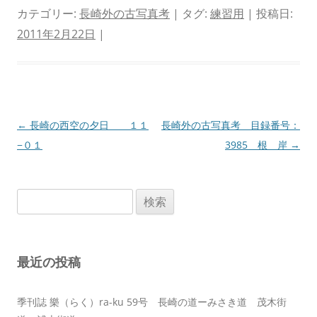
カテゴリー:
長崎外の古写真考
| タグ:
練習用
| 投稿日:
2011年2月22日
|
投
←
長崎の西空の夕日 １１
長崎外の古写真考 目録番号：
稿
−０１
3985 根 岸
→
ナ
ビ
検
ゲ
索:
ー
シ
最近の投稿
ョ
ン
季刊誌 樂（らく）ra-ku 59号 長崎の道ーみさき道 茂木街