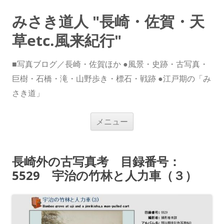
みさき道人 "長崎・佐賀・天
草etc.風来紀行"
■写真ブログ／長崎・佐賀ほか ●風景・史跡・古写真・
巨樹・石橋・滝・山野歩き・標石・戦跡 ●江戸期の「み
さき道」
コ
メニュー
ン
テ
ン
ツ
へ
長崎外の古写真考 目録番号：
ス
キ
5529 宇治の竹林と人力車（３）
ッ
プ