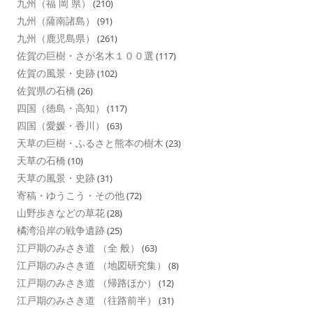
九州（福 岡 県）
(210)
九州（薩南諸島）
(91)
九州（鹿児島県）
(261)
佐賀の巨樹・さが名木１００選
(117)
佐賀の風景・史跡
(102)
佐賀県の石橋
(26)
四国（徳島・高知）
(117)
四国（愛媛・香川）
(63)
天草の巨樹・ふるさと熊本の樹木
(23)
天草の石橋
(10)
天草の風景・史跡
(31)
寄稿・ゆうこう・その他
(72)
山野歩きなどの草花
(28)
橘湾沿岸の戦争遺跡
(25)
江戸期のみさき道 （全 般）
(63)
江戸期のみさき道 （地図研究集）
(8)
江戸期のみさき道 （帰路ほか）
(12)
江戸期のみさき道 （往路前半）
(31)