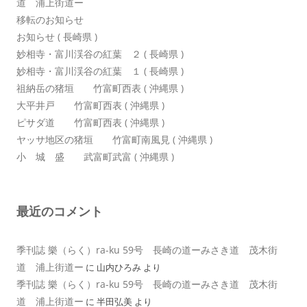
道 浦上街道ー
移転のお知らせ
お知らせ ( 長崎県 )
妙相寺・富川渓谷の紅葉 ２ ( 長崎県 )
妙相寺・富川渓谷の紅葉 １ ( 長崎県 )
祖納岳の猪垣 竹富町西表 ( 沖縄県 )
大平井戸 竹富町西表 ( 沖縄県 )
ピサダ道 竹富町西表 ( 沖縄県 )
ヤッサ地区の猪垣 竹富町南風見 ( 沖縄県 )
小 城 盛 武富町武富 ( 沖縄県 )
最近のコメント
季刊誌 樂（らく）ra-ku 59号 長崎の道ーみさき道 茂木街
道 浦上街道ー
に
山内ひろみ
より
季刊誌 樂（らく）ra-ku 59号 長崎の道ーみさき道 茂木街
道 浦上街道ー
に
半田弘美
より