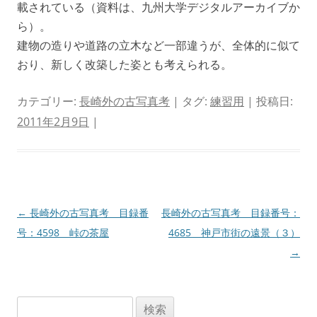
載されている（資料は、九州大学デジタルアーカイブか
ら）。
建物の造りや道路の立木など一部違うが、全体的に似て
おり、新しく改築した姿とも考えられる。
カテゴリー:
長崎外の古写真考
| タグ:
練習用
| 投稿日:
2011年2月9日
|
投
←
長崎外の古写真考 目録番
長崎外の古写真考 目録番号：
稿
号：4598 峠の茶屋
4685 神戸市街の遠景（３）
ナ
→
ビ
ゲ
検
ー