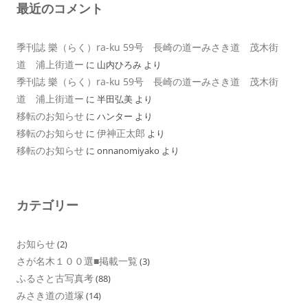
最近のコメント
季刊誌 樂（らく）ra-ku 59号 長崎の道ーみさき道 茂木街
道 浦上街道ー
に
山内ひろみ
より
季刊誌 樂（らく）ra-ku 59号 長崎の道ーみさき道 茂木街
道 浦上街道ー
に
半田弘美
より
移転のお知らせ
に
ハンター
より
移転のお知らせ
伊神正太郎
に
より
移転のお知らせ
に
onnanomiyako
より
カテゴリー
お知らせ
(2)
さが名木１００選■掲載一覧
(3)
ふるさと古写真考
(88)
みさき道の道塚
(14)