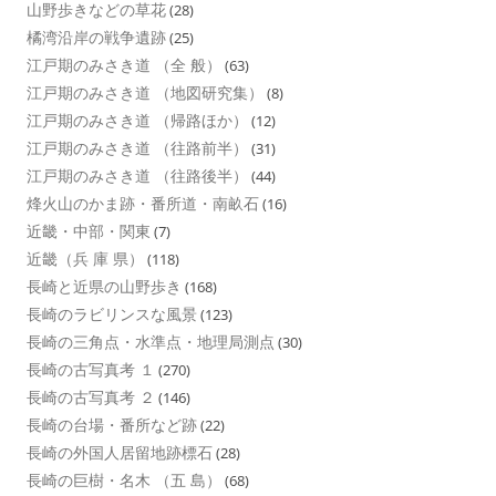
山野歩きなどの草花
(28)
橘湾沿岸の戦争遺跡
(25)
江戸期のみさき道 （全 般）
(63)
江戸期のみさき道 （地図研究集）
(8)
江戸期のみさき道 （帰路ほか）
(12)
江戸期のみさき道 （往路前半）
(31)
江戸期のみさき道 （往路後半）
(44)
烽火山のかま跡・番所道・南畝石
(16)
近畿・中部・関東
(7)
近畿（兵 庫 県）
(118)
長崎と近県の山野歩き
(168)
長崎のラビリンスな風景
(123)
長崎の三角点・水準点・地理局測点
(30)
長崎の古写真考 １
(270)
長崎の古写真考 ２
(146)
長崎の台場・番所など跡
(22)
長崎の外国人居留地跡標石
(28)
長崎の巨樹・名木 （五 島）
(68)