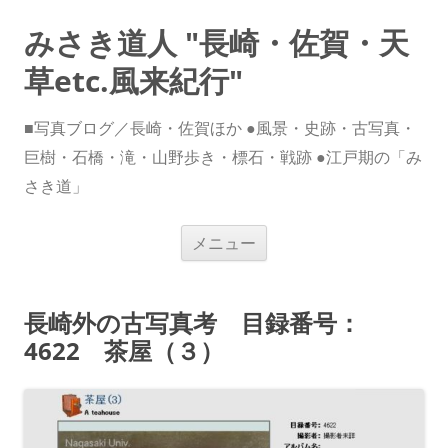
みさき道人 "長崎・佐賀・天
草etc.風来紀行"
■写真ブログ／長崎・佐賀ほか ●風景・史跡・古写真・
巨樹・石橋・滝・山野歩き・標石・戦跡 ●江戸期の「み
さき道」
コ
メニュー
ン
テ
ン
ツ
へ
長崎外の古写真考 目録番号：
ス
キ
4622 茶屋（３）
ッ
プ