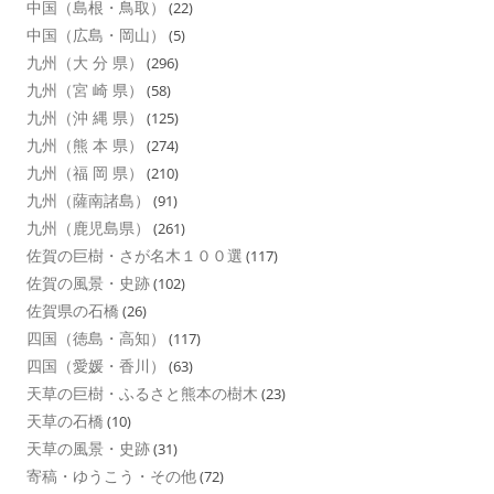
中国（島根・鳥取）
(22)
中国（広島・岡山）
(5)
九州（大 分 県）
(296)
九州（宮 崎 県）
(58)
九州（沖 縄 県）
(125)
九州（熊 本 県）
(274)
九州（福 岡 県）
(210)
九州（薩南諸島）
(91)
九州（鹿児島県）
(261)
佐賀の巨樹・さが名木１００選
(117)
佐賀の風景・史跡
(102)
佐賀県の石橋
(26)
四国（徳島・高知）
(117)
四国（愛媛・香川）
(63)
天草の巨樹・ふるさと熊本の樹木
(23)
天草の石橋
(10)
天草の風景・史跡
(31)
寄稿・ゆうこう・その他
(72)