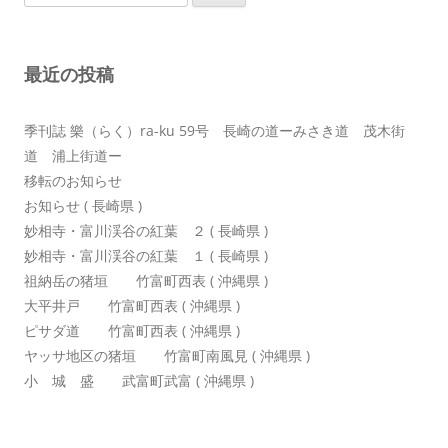
索:
シ
ョ
最近の投稿
ン
季刊誌 樂（らく）ra-ku 59号 長崎の道ーみさき道 茂木街
道 浦上街道ー
移転のお知らせ
お知らせ ( 長崎県 )
妙相寺・富川渓谷の紅葉 ２ ( 長崎県 )
妙相寺・富川渓谷の紅葉 １ ( 長崎県 )
祖納岳の猪垣 竹富町西表 ( 沖縄県 )
大平井戸 竹富町西表 ( 沖縄県 )
ピサダ道 竹富町西表 ( 沖縄県 )
ヤッサ地区の猪垣 竹富町南風見 ( 沖縄県 )
小 城 盛 武富町武富 ( 沖縄県 )