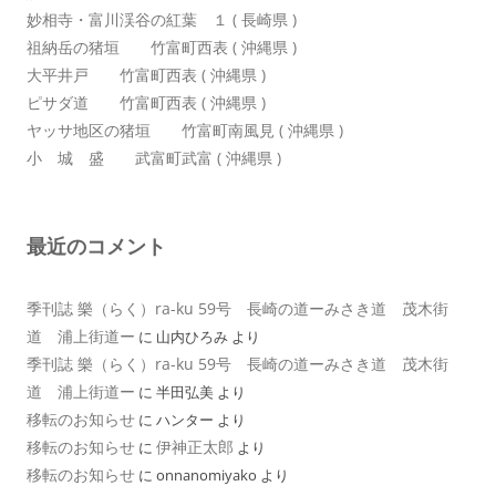
妙相寺・富川渓谷の紅葉 １ ( 長崎県 )
祖納岳の猪垣 竹富町西表 ( 沖縄県 )
大平井戸 竹富町西表 ( 沖縄県 )
ピサダ道 竹富町西表 ( 沖縄県 )
ヤッサ地区の猪垣 竹富町南風見 ( 沖縄県 )
小 城 盛 武富町武富 ( 沖縄県 )
最近のコメント
季刊誌 樂（らく）ra-ku 59号 長崎の道ーみさき道 茂木街
道 浦上街道ー
に
山内ひろみ
より
季刊誌 樂（らく）ra-ku 59号 長崎の道ーみさき道 茂木街
道 浦上街道ー
に
半田弘美
より
移転のお知らせ
に
ハンター
より
移転のお知らせ
伊神正太郎
に
より
移転のお知らせ
に
onnanomiyako
より