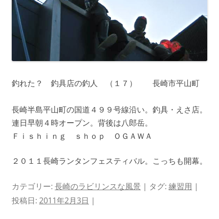
釣れた？ 釣具店の釣人 （１７） 長崎市平山町
長崎半島平山町の国道４９９号線沿い。釣具・えさ店。
連日早朝４時オープン。背後は八郎岳。
Ｆｉｓｈｉｎｇ ｓｈｏｐ ＯＧＡＷＡ
２０１１長崎ランタンフェスティバル。こっちも開幕。
カテゴリー:
長崎のラビリンスな風景
| タグ:
練習用
|
投稿日:
2011年2月3日
|