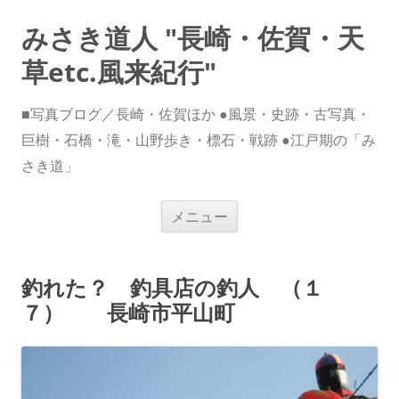
みさき道人 "長崎・佐賀・天
草etc.風来紀行"
■写真ブログ／長崎・佐賀ほか ●風景・史跡・古写真・
巨樹・石橋・滝・山野歩き・標石・戦跡 ●江戸期の「み
さき道」
コ
メニュー
ン
テ
ン
ツ
へ
釣れた？ 釣具店の釣人 （１
ス
キ
７） 長崎市平山町
ッ
プ