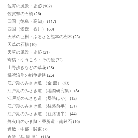
佐賀の風景・史跡
(102)
佐賀県の石橋
(26)
四国（徳島・高知）
(117)
四国（愛媛・香川）
(63)
天草の巨樹・ふるさと熊本の樹木
(23)
天草の石橋
(10)
天草の風景・史跡
(31)
寄稿・ゆうこう・その他
(72)
山野歩きなどの草花
(28)
橘湾沿岸の戦争遺跡
(25)
江戸期のみさき道 （全 般）
(63)
江戸期のみさき道 （地図研究集）
(8)
江戸期のみさき道 （帰路ほか）
(12)
江戸期のみさき道 （往路前半）
(31)
江戸期のみさき道 （往路後半）
(44)
烽火山のかま跡・番所道・南畝石
(16)
近畿・中部・関東
(7)
近畿（兵 庫 県）
(118)