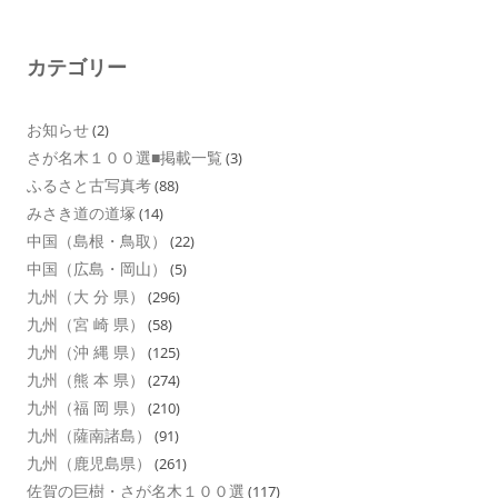
カテゴリー
お知らせ
(2)
さが名木１００選■掲載一覧
(3)
ふるさと古写真考
(88)
みさき道の道塚
(14)
中国（島根・鳥取）
(22)
中国（広島・岡山）
(5)
九州（大 分 県）
(296)
九州（宮 崎 県）
(58)
九州（沖 縄 県）
(125)
九州（熊 本 県）
(274)
九州（福 岡 県）
(210)
九州（薩南諸島）
(91)
九州（鹿児島県）
(261)
佐賀の巨樹・さが名木１００選
(117)