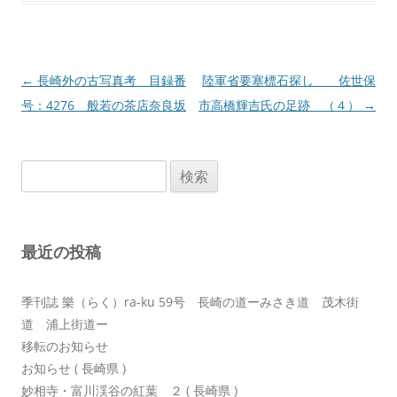
投
←
長崎外の古写真考 目録番
陸軍省要塞標石探し 佐世保
稿
号：4276 般若の茶店奈良坂
市高橋輝吉氏の足跡 （４）
→
ナ
ビ
検
ゲ
索:
ー
シ
最近の投稿
ョ
ン
季刊誌 樂（らく）ra-ku 59号 長崎の道ーみさき道 茂木街
道 浦上街道ー
移転のお知らせ
お知らせ ( 長崎県 )
妙相寺・富川渓谷の紅葉 ２ ( 長崎県 )