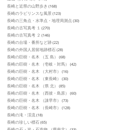
長崎と近県の山野歩き
(168)
長崎のラビリンスな風景
(123)
長崎の三角点・水準点・地理局測点
(30)
長崎の古写真考 １
(270)
長崎の古写真考 ２
(146)
長崎の台場・番所など跡
(22)
長崎の外国人居留地跡標石
(28)
長崎の巨樹・名木 （五 島）
(68)
長崎の巨樹・名木 （壱岐・対馬）
(42)
長崎の巨樹・名木 （大村市）
(16)
長崎の巨樹・名木 （東長崎）
(30)
長崎の巨樹・名木 （県 北）
(85)
長崎の巨樹・名木 （西彼・島原）
(60)
長崎の巨樹・名木 （諌早市）
(73)
長崎の巨樹・名木 （長崎市）
(128)
長崎の滝・渓流
(18)
長崎の珍しい標石
(65)
長崎の石・岩・石造物 （県南北）
(33)