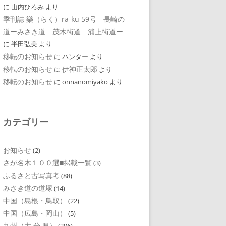
に
山内ひろみ
より
季刊誌 樂（らく）ra-ku 59号 長崎の
道ーみさき道 茂木街道 浦上街道ー
に
半田弘美
より
移転のお知らせ
に
ハンター
より
移転のお知らせ
伊神正太郎
に
より
移転のお知らせ
に
onnanomiyako
より
カテゴリー
お知らせ
(2)
さが名木１００選■掲載一覧
(3)
ふるさと古写真考
(88)
みさき道の道塚
(14)
中国（島根・鳥取）
(22)
中国（広島・岡山）
(5)
九州（大 分 県）