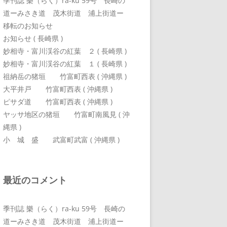
季刊誌 樂（らく）ra-ku 59号 長崎の
道ーみさき道 茂木街道 浦上街道ー
移転のお知らせ
お知らせ ( 長崎県 )
妙相寺・富川渓谷の紅葉 ２ ( 長崎県 )
妙相寺・富川渓谷の紅葉 １ ( 長崎県 )
祖納岳の猪垣 竹富町西表 ( 沖縄県 )
大平井戸 竹富町西表 ( 沖縄県 )
ピサダ道 竹富町西表 ( 沖縄県 )
ヤッサ地区の猪垣 竹富町南風見 ( 沖
縄県 )
小 城 盛 武富町武富 ( 沖縄県 )
最近のコメント
季刊誌 樂（らく）ra-ku 59号 長崎の
道ーみさき道 茂木街道 浦上街道ー