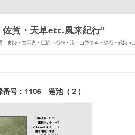
佐賀・天草etc.風来紀行"
風景・史跡・古写真・巨樹・石橋・滝・山野歩き・標石・戦跡 ●
コ
ン
テ
ン
ツ
へ
ス
キ
番号：1106 蓮池（２）
ッ
プ