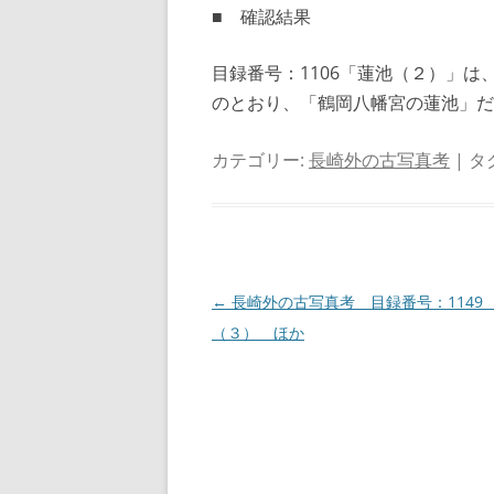
■ 確認結果
目録番号：1106「蓮池（２）」は
のとおり、「鶴岡八幡宮の蓮池」だ
カテゴリー:
長崎外の古写真考
| タ
投
←
長崎外の古写真考 目録番号：1149
稿
（３） ほか
ナ
ビ
ゲ
ー
シ