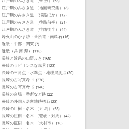
江戸期のみさき道 （全 般）
(63)
江戸期のみさき道 （地図研究集）
(8)
江戸期のみさき道 （帰路ほか）
(12)
江戸期のみさき道 （往路前半）
(31)
江戸期のみさき道 （往路後半）
(44)
烽火山のかま跡・番所道・南畝石
(16)
近畿・中部・関東
(7)
近畿（兵 庫 県）
(118)
長崎と近県の山野歩き
(168)
長崎のラビリンスな風景
(123)
長崎の三角点・水準点・地理局測点
(30)
長崎の古写真考 １
(270)
長崎の古写真考 ２
(146)
長崎の台場・番所など跡
(22)
長崎の外国人居留地跡標石
(28)
長崎の巨樹・名木 （五 島）
(68)
長崎の巨樹・名木 （壱岐・対馬）
(42)
長崎の巨樹・名木 （大村市）
(16)