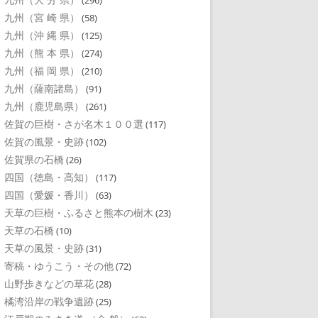
(296)
九州（宮 崎 県）
(58)
九州（沖 縄 県）
(125)
九州（熊 本 県）
(274)
九州（福 岡 県）
(210)
九州（薩南諸島）
(91)
九州（鹿児島県）
(261)
佐賀の巨樹・さが名木１００選
(117)
佐賀の風景・史跡
(102)
佐賀県の石橋
(26)
四国（徳島・高知）
(117)
四国（愛媛・香川）
(63)
天草の巨樹・ふるさと熊本の樹木
(23)
天草の石橋
(10)
天草の風景・史跡
(31)
寄稿・ゆうこう・その他
(72)
山野歩きなどの草花
(28)
橘湾沿岸の戦争遺跡
(25)