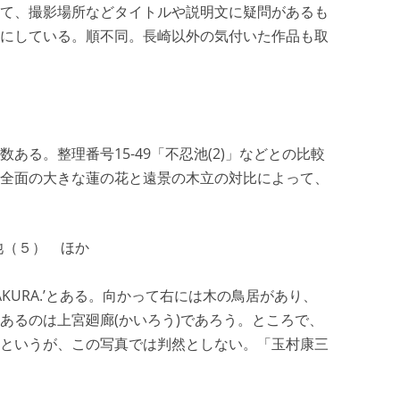
て、撮影場所などタイトルや説明文に疑問があるも
にしている。順不同。長崎以外の気付いた作品も取
ある。整理番号15-49「不忍池(2)」などとの比較
全面の大きな蓮の花と遠景の木立の対比によって、
池（５） ほか
AT KAMAKURA.’とある。向かって右には木の鳥居があり、
あるのは上宮廻廊(かいろう)であろう。ところで、
というが、この写真では判然としない。「玉村康三