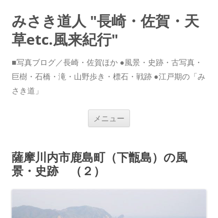
みさき道人 "長崎・佐賀・天
草etc.風来紀行"
■写真ブログ／長崎・佐賀ほか ●風景・史跡・古写真・
巨樹・石橋・滝・山野歩き・標石・戦跡 ●江戸期の「み
さき道」
コ
メニュー
ン
テ
ン
ツ
へ
薩摩川内市鹿島町（下甑島）の風
ス
キ
景・史跡 （２）
ッ
プ