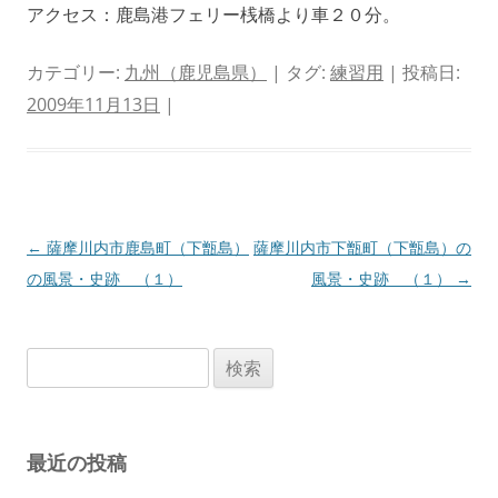
アクセス：鹿島港フェリー桟橋より車２０分。
カテゴリー:
九州（鹿児島県）
| タグ:
練習用
| 投稿日:
2009年11月13日
|
投
←
薩摩川内市鹿島町（下甑島）
薩摩川内市下甑町（下甑島）の
稿
の風景・史跡 （１）
風景・史跡 （１）
→
ナ
ビ
検
ゲ
索:
ー
シ
最近の投稿
ョ
ン