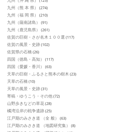
九州（沖 縄 県）
(125)
九州（熊 本 県）
(274)
九州（福 岡 県）
(210)
九州（薩南諸島）
(91)
九州（鹿児島県）
(261)
佐賀の巨樹・さが名木１００選
(117)
佐賀の風景・史跡
(102)
佐賀県の石橋
(26)
四国（徳島・高知）
(117)
四国（愛媛・香川）
(63)
天草の巨樹・ふるさと熊本の樹木
(23)
天草の石橋
(10)
天草の風景・史跡
(31)
寄稿・ゆうこう・その他
(72)
山野歩きなどの草花
(28)
橘湾沿岸の戦争遺跡
(25)
江戸期のみさき道 （全 般）
(63)
江戸期のみさき道 （地図研究集）
(8)