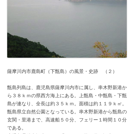
薩摩川内市鹿島町（下甑島）の風景・史跡 （２）
甑島列島は、鹿児島県薩摩川内市に属し、串木野新港か
ら３８ｋｍの県西方海上にある。上甑島・中甑島・下甑
島が連なり、全長は約３５ｋｍ。面積は約１１９ｋ㎡。
甑島県立自然公園となっている。串木野新港から甑島の
玄関・里港まで、高速船５０分、フェリー１時間１０分
である。