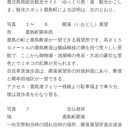
鹿児島県総合観光サイト「ゆっくり悠・遊 観光かごし
ま」観光スポット鹿島町による説明は、次のとおり。
写真 １〜 ６ 藺落（いおとし）展望
所 鹿島町藺牟田
鹿島の町と鹿島断崖が一望できる展望所です。高さ１５
０メートルの鹿島断崖は横縞模様の層を持つ荒々しい景
観で、ここから御物瀬・池屋崎の奇岩・大岩の豪壮な景
色とウミネコの乱舞が見られます。
百合草原遊歩道は、藺落展望所の対面斜面にあり、断崖
と藺牟田地区が一望できる。
アクセス：鹿島港フェリー桟橋より駐車場まで車５分。
後は遊歩道をかなり登る。
写真 ７ 念仏発祥
地 鹿島町藺落
一向宗禁制当時の隠れ信仰の場所。藺落展望所遊歩道途