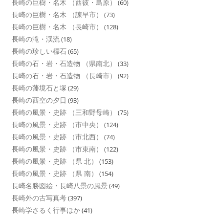
長崎の巨樹・名木 （西彼・島原）
(60)
長崎の巨樹・名木 （諌早市）
(73)
長崎の巨樹・名木 （長崎市）
(128)
長崎の滝・渓流
(18)
長崎の珍しい標石
(65)
長崎の石・岩・石造物 （県南北）
(33)
長崎の石・岩・石造物 （長崎市）
(92)
長崎の藩境石と塚
(29)
長崎の西空の夕日
(93)
長崎の風景・史跡 （三和野母崎）
(75)
長崎の風景・史跡 （市中央）
(124)
長崎の風景・史跡 （市北西）
(74)
長崎の風景・史跡 （市東南）
(122)
長崎の風景・史跡 （県 北）
(153)
長崎の風景・史跡 （県 南）
(154)
長崎名勝図絵・長崎八景の風景
(49)
長崎外の古写真考
(397)
長崎学さるく行事ほか
(41)