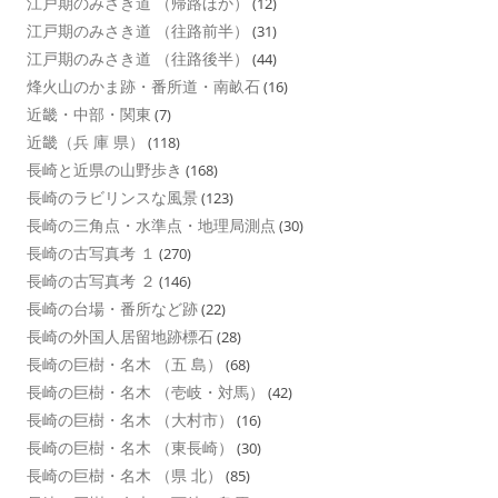
江戸期のみさき道 （帰路ほか）
(12)
江戸期のみさき道 （往路前半）
(31)
江戸期のみさき道 （往路後半）
(44)
烽火山のかま跡・番所道・南畝石
(16)
近畿・中部・関東
(7)
近畿（兵 庫 県）
(118)
長崎と近県の山野歩き
(168)
長崎のラビリンスな風景
(123)
長崎の三角点・水準点・地理局測点
(30)
長崎の古写真考 １
(270)
長崎の古写真考 ２
(146)
長崎の台場・番所など跡
(22)
長崎の外国人居留地跡標石
(28)
長崎の巨樹・名木 （五 島）
(68)
長崎の巨樹・名木 （壱岐・対馬）
(42)
長崎の巨樹・名木 （大村市）
(16)
長崎の巨樹・名木 （東長崎）
(30)
長崎の巨樹・名木 （県 北）
(85)