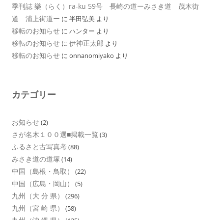
季刊誌 樂（らく）ra-ku 59号 長崎の道ーみさき道 茂木街
道 浦上街道ー
に
半田弘美
より
移転のお知らせ
に
ハンター
より
移転のお知らせ
伊神正太郎
に
より
移転のお知らせ
に
onnanomiyako
より
カテゴリー
お知らせ
(2)
さが名木１００選■掲載一覧
(3)
ふるさと古写真考
(88)
みさき道の道塚
(14)
中国（島根・鳥取）
(22)
中国（広島・岡山）
(5)
九州（大 分 県）
(296)
九州（宮 崎 県）
(58)