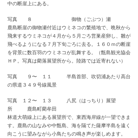
中の断崖上にある。
写真 ８ 御物（ごぶつ）瀬
鹿島断崖の御物瀬付近はウミネコの繁殖地で、晩秋から
飛来するウミネコが４月から５月ごろ営巣産卵し、雛が
飛べるようになる７月下旬ごろに去る。１６０ｍの断崖
を背景に数百羽のウミネコが乱舞する。（甑島観光協会
ＨＰ。写真は藺落展望所から。陸路では近寄れない）
写真 ９〜 １１ 半島首部、吹切浦あたり高台
の県道３４９号線風景
写真 １２〜 １３ 八尻（はっちり）展望
所 鹿島町藺牟田
林道大萌線上にある展望所で、東西海岸線が一望できま
す。鹿島の山なみや中甑島、海を隔てた薩摩半島を遠く
向こうに望みながら小鳥たちの鳴き声が楽しめます。