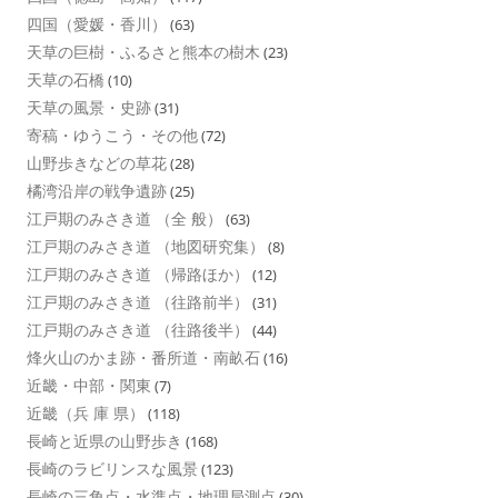
四国（愛媛・香川）
(63)
天草の巨樹・ふるさと熊本の樹木
(23)
天草の石橋
(10)
天草の風景・史跡
(31)
寄稿・ゆうこう・その他
(72)
山野歩きなどの草花
(28)
橘湾沿岸の戦争遺跡
(25)
江戸期のみさき道 （全 般）
(63)
江戸期のみさき道 （地図研究集）
(8)
江戸期のみさき道 （帰路ほか）
(12)
江戸期のみさき道 （往路前半）
(31)
江戸期のみさき道 （往路後半）
(44)
烽火山のかま跡・番所道・南畝石
(16)
近畿・中部・関東
(7)
近畿（兵 庫 県）
(118)
長崎と近県の山野歩き
(168)
長崎のラビリンスな風景
(123)
長崎の三角点・水準点・地理局測点
(30)