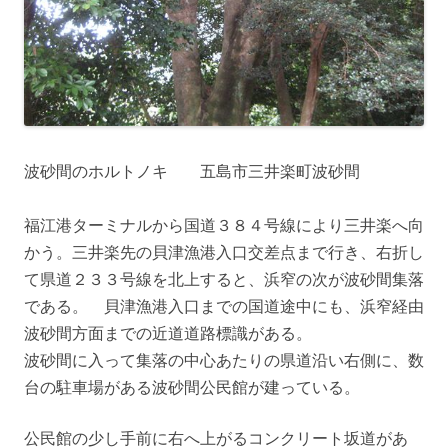
波砂間のホルトノキ 五島市三井楽町波砂間
福江港ターミナルから国道３８４号線により三井楽へ向
かう。三井楽先の貝津漁港入口交差点まで行き、右折し
て県道２３３号線を北上すると、浜窄の次が波砂間集落
である。 貝津漁港入口までの国道途中にも、浜窄経由
波砂間方面までの近道道路標識がある。
波砂間に入って集落の中心あたりの県道沿い右側に、数
台の駐車場がある波砂間公民館が建っている。
公民館の少し手前に右へ上がるコンクリート坂道があ