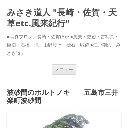
みさき道人 "長崎・佐賀・天
草etc.風来紀行"
■写真ブログ／長崎・佐賀ほか ●風景・史跡・古写真・
巨樹・石橋・滝・山野歩き・標石・戦跡 ●江戸期の「み
さき道」
コ
メニュー
ン
テ
ン
ツ
へ
波砂間のホルトノキ 五島市三井
ス
キ
楽町波砂間
ッ
プ