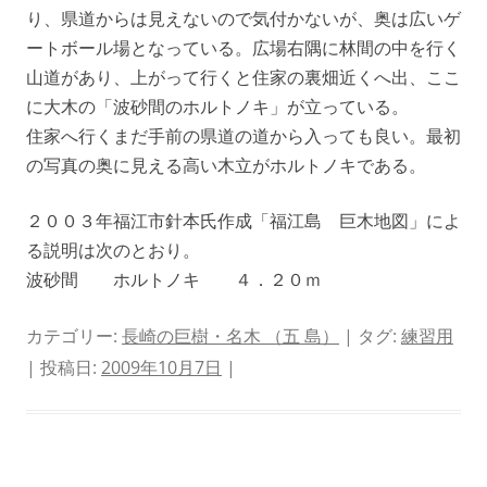
り、県道からは見えないので気付かないが、奥は広いゲ
ートボール場となっている。広場右隅に林間の中を行く
山道があり、上がって行くと住家の裏畑近くへ出、ここ
に大木の「波砂間のホルトノキ」が立っている。
住家へ行くまだ手前の県道の道から入っても良い。最初
の写真の奥に見える高い木立がホルトノキである。
２００３年福江市針本氏作成「福江島 巨木地図」によ
る説明は次のとおり。
波砂間 ホルトノキ ４．２０ｍ
カテゴリー:
長崎の巨樹・名木 （五 島）
| タグ:
練習用
| 投稿日:
2009年10月7日
|