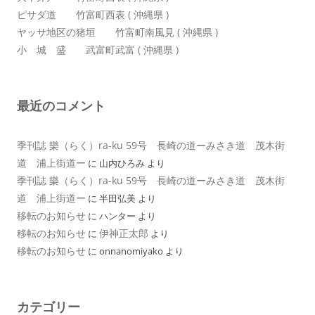
ピサダ道 竹富町西表 ( 沖縄県 )
ヤッサ地区の猪垣 竹富町南風見 ( 沖縄県 )
小 城 盛 武富町武富 ( 沖縄県 )
最近のコメント
季刊誌 樂（らく）ra-ku 59号 長崎の道ーみさき道 茂木街
道 浦上街道ー
に
山内ひろみ
より
季刊誌 樂（らく）ra-ku 59号 長崎の道ーみさき道 茂木街
道 浦上街道ー
に
半田弘美
より
移転のお知らせ
に
ハンター
より
移転のお知らせ
伊神正太郎
に
より
移転のお知らせ
に
onnanomiyako
より
カテゴリー