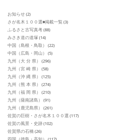
お知らせ
(2)
さが名木１００選■掲載一覧
(3)
ふるさと古写真考
(88)
みさき道の道塚
(14)
中国（島根・鳥取）
(22)
中国（広島・岡山）
(5)
九州（大 分 県）
(296)
九州（宮 崎 県）
(58)
九州（沖 縄 県）
(125)
九州（熊 本 県）
(274)
九州（福 岡 県）
(210)
九州（薩南諸島）
(91)
九州（鹿児島県）
(261)
佐賀の巨樹・さが名木１００選
(117)
佐賀の風景・史跡
(102)
佐賀県の石橋
(26)
四国（徳島・高知）
(117)