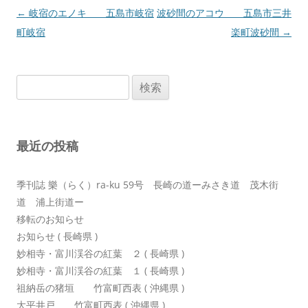
投
←
岐宿のエノキ 五島市岐宿
波砂間のアコウ 五島市三井
稿
町岐宿
楽町波砂間
→
ナ
ビ
検
ゲ
索:
ー
シ
最近の投稿
ョ
ン
季刊誌 樂（らく）ra-ku 59号 長崎の道ーみさき道 茂木街
道 浦上街道ー
移転のお知らせ
お知らせ ( 長崎県 )
妙相寺・富川渓谷の紅葉 ２ ( 長崎県 )
妙相寺・富川渓谷の紅葉 １ ( 長崎県 )
祖納岳の猪垣 竹富町西表 ( 沖縄県 )
大平井戸 竹富町西表 ( 沖縄県 )