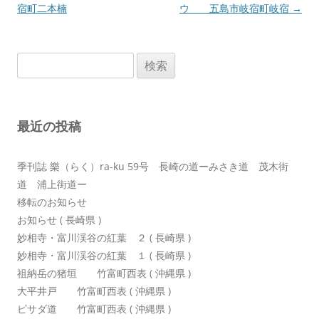
稿
宿町二本楠
ウ 五島市岐宿町岐宿
→
ナ
ビ
検
ゲ
索:
ー
シ
最近の投稿
ョ
ン
季刊誌 樂（らく）ra-ku 59号 長崎の道ーみさき道 茂木街
道 浦上街道ー
移転のお知らせ
お知らせ ( 長崎県 )
妙相寺・富川渓谷の紅葉 ２ ( 長崎県 )
妙相寺・富川渓谷の紅葉 １ ( 長崎県 )
祖納岳の猪垣 竹富町西表 ( 沖縄県 )
大平井戸 竹富町西表 ( 沖縄県 )
ピサダ道 竹富町西表 ( 沖縄県 )