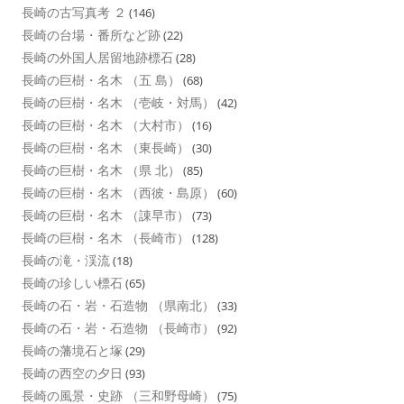
長崎の古写真考 ２
(146)
長崎の台場・番所など跡
(22)
長崎の外国人居留地跡標石
(28)
長崎の巨樹・名木 （五 島）
(68)
長崎の巨樹・名木 （壱岐・対馬）
(42)
長崎の巨樹・名木 （大村市）
(16)
長崎の巨樹・名木 （東長崎）
(30)
長崎の巨樹・名木 （県 北）
(85)
長崎の巨樹・名木 （西彼・島原）
(60)
長崎の巨樹・名木 （諌早市）
(73)
長崎の巨樹・名木 （長崎市）
(128)
長崎の滝・渓流
(18)
長崎の珍しい標石
(65)
長崎の石・岩・石造物 （県南北）
(33)
長崎の石・岩・石造物 （長崎市）
(92)
長崎の藩境石と塚
(29)
長崎の西空の夕日
(93)
長崎の風景・史跡 （三和野母崎）
(75)