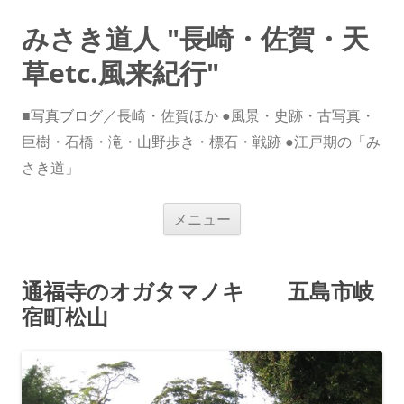
みさき道人 "長崎・佐賀・天
草etc.風来紀行"
■写真ブログ／長崎・佐賀ほか ●風景・史跡・古写真・
巨樹・石橋・滝・山野歩き・標石・戦跡 ●江戸期の「み
さき道」
コ
メニュー
ン
テ
ン
ツ
へ
通福寺のオガタマノキ 五島市岐
ス
キ
宿町松山
ッ
プ