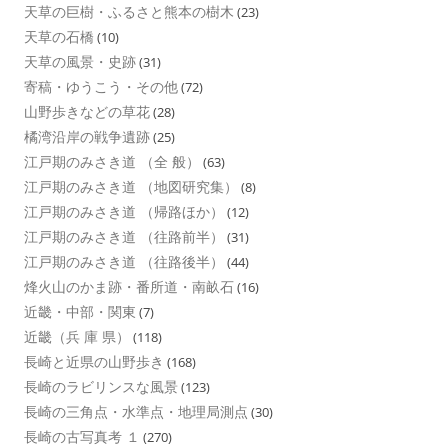
天草の巨樹・ふるさと熊本の樹木
(23)
天草の石橋
(10)
天草の風景・史跡
(31)
寄稿・ゆうこう・その他
(72)
山野歩きなどの草花
(28)
橘湾沿岸の戦争遺跡
(25)
江戸期のみさき道 （全 般）
(63)
江戸期のみさき道 （地図研究集）
(8)
江戸期のみさき道 （帰路ほか）
(12)
江戸期のみさき道 （往路前半）
(31)
江戸期のみさき道 （往路後半）
(44)
烽火山のかま跡・番所道・南畝石
(16)
近畿・中部・関東
(7)
近畿（兵 庫 県）
(118)
長崎と近県の山野歩き
(168)
長崎のラビリンスな風景
(123)
長崎の三角点・水準点・地理局測点
(30)
長崎の古写真考 １
(270)