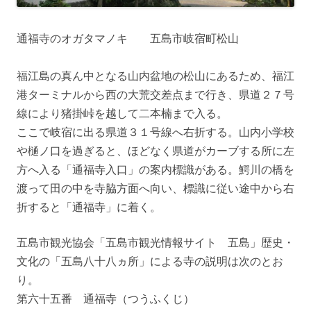
通福寺のオガタマノキ 五島市岐宿町松山
福江島の真ん中となる山内盆地の松山にあるため、福江
港ターミナルから西の大荒交差点まで行き、県道２７号
線により猪掛峠を越して二本楠まで入る。
ここで岐宿に出る県道３１号線へ右折する。山内小学校
や樋ノ口を過ぎると、ほどなく県道がカーブする所に左
方へ入る「通福寺入口」の案内標識がある。鰐川の橋を
渡って田の中を寺脇方面へ向い、標識に従い途中から右
折すると「通福寺」に着く。
五島市観光協会「五島市観光情報サイト 五島」歴史・
文化の「五島八十八ヵ所」による寺の説明は次のとお
り。
第六十五番 通福寺（つうふくじ）