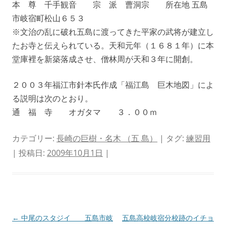
本 尊 千手観音 宗 派 曹洞宗 所在地 五島
市岐宿町松山６５３
※文治の乱に破れ五島に渡ってきた平家の武将が建立し
たお寺と伝えられている。天和元年（１６８１年）に本
堂庫裡を新築落成させ、僧林周が天和３年に開創。
２００３年福江市針本氏作成「福江島 巨木地図」によ
る説明は次のとおり。
通 福 寺 オガタマ ３．００ｍ
カテゴリー:
長崎の巨樹・名木 （五 島）
| タグ:
練習用
| 投稿日:
2009年10月1日
|
投
←
中尾のスタジイ 五島市岐
五島高校岐宿分校跡のイチョ