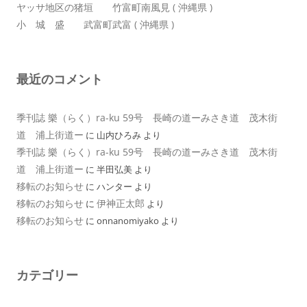
ヤッサ地区の猪垣 竹富町南風見 ( 沖縄県 )
小 城 盛 武富町武富 ( 沖縄県 )
最近のコメント
季刊誌 樂（らく）ra-ku 59号 長崎の道ーみさき道 茂木街
道 浦上街道ー
に
山内ひろみ
より
季刊誌 樂（らく）ra-ku 59号 長崎の道ーみさき道 茂木街
道 浦上街道ー
に
半田弘美
より
移転のお知らせ
に
ハンター
より
移転のお知らせ
伊神正太郎
に
より
移転のお知らせ
に
onnanomiyako
より
カテゴリー