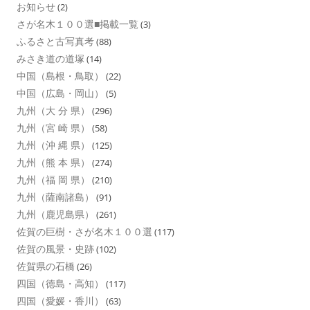
お知らせ
(2)
さが名木１００選■掲載一覧
(3)
ふるさと古写真考
(88)
みさき道の道塚
(14)
中国（島根・鳥取）
(22)
中国（広島・岡山）
(5)
九州（大 分 県）
(296)
九州（宮 崎 県）
(58)
九州（沖 縄 県）
(125)
九州（熊 本 県）
(274)
九州（福 岡 県）
(210)
九州（薩南諸島）
(91)
九州（鹿児島県）
(261)
佐賀の巨樹・さが名木１００選
(117)
佐賀の風景・史跡
(102)
佐賀県の石橋
(26)
四国（徳島・高知）
(117)
四国（愛媛・香川）
(63)