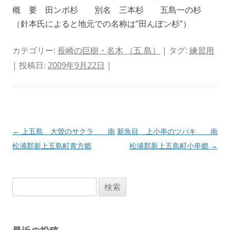
概 要 田ンボ杉 別名 三本杉 五島一の杉
（針本氏によると地元での名称は”田んぼン杉”）
カテゴリー:
長崎の巨樹・名木 （五 島）
| タグ:
練習用
| 投稿日:
2009年9月22日
|
投
←
上五島 大曽のサクラ 南
新魚目 上小串のツバキ 南
稿
松浦郡新上五島町青方郷
松浦郡新上五島町小串郷
→
ナ
ビ
検
ゲ
索:
ー
シ