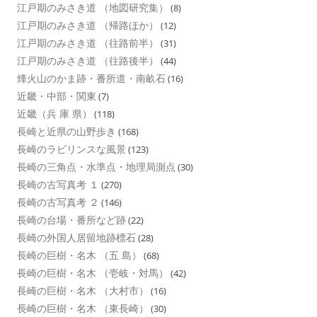
江戸期のみさき道 （地図研究集）
(8)
江戸期のみさき道 （帰路ほか）
(12)
江戸期のみさき道 （往路前半）
(31)
江戸期のみさき道 （往路後半）
(44)
烽火山のかま跡・番所道・南畝石
(16)
近畿・中部・関東
(7)
近畿（兵 庫 県）
(118)
長崎と近県の山野歩き
(168)
長崎のラビリンスな風景
(123)
長崎の三角点・水準点・地理局測点
(30)
長崎の古写真考 １
(270)
長崎の古写真考 ２
(146)
長崎の台場・番所など跡
(22)
長崎の外国人居留地跡標石
(28)
長崎の巨樹・名木 （五 島）
(68)
長崎の巨樹・名木 （壱岐・対馬）
(42)
長崎の巨樹・名木 （大村市）
(16)
長崎の巨樹・名木 （東長崎）
(30)