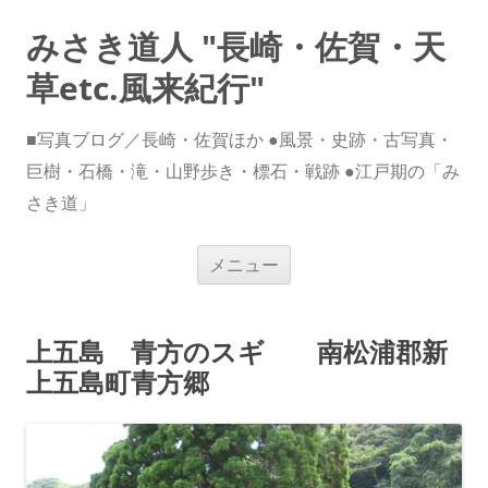
みさき道人 "長崎・佐賀・天
草etc.風来紀行"
■写真ブログ／長崎・佐賀ほか ●風景・史跡・古写真・
巨樹・石橋・滝・山野歩き・標石・戦跡 ●江戸期の「み
さき道」
コ
メニュー
ン
テ
ン
ツ
へ
上五島 青方のスギ 南松浦郡新
ス
キ
上五島町青方郷
ッ
プ