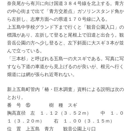
奈良尾から有川に向け国道３８４号線を北上する。青方
の中心街まで出て「青方交差点」ガソリンスタンド角か
ら左折し、志摩方面への県道１７０号線に入る。
上五島中学校グランド下まで行くと「観音公園入口」の
標識があり、左折して登ると尾根上で旧道と出合う。観
音岳公園の方へ少し登ると、左下斜面に大スギ３本が並
んで立っている。
「三本杉」と呼ばれる五島一の大スギである。写真に写
すなら下道の車道から見上げるのが良いが、根元へ行く
畑道には網が張られ近寄れない。
新上五島町管内「椿・巨木調査」資料による説明は次の
とおり。
番 号 ⑮ 樹 種 スギ
胸高直径 左 １．１２（３．５２ｍ） 中 １．０
１（３．２０ｍ） 右 １．００（３．１５ｍ）
位 置 上五島 青方 観音公園上り口