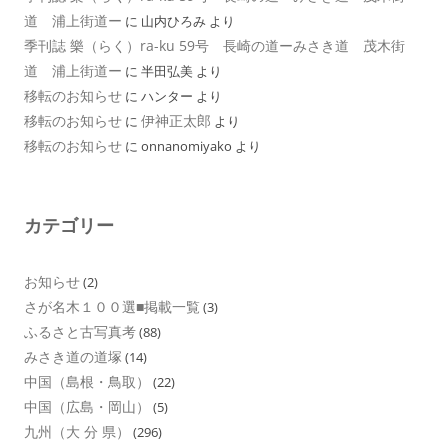
道 浦上街道ー
に
山内ひろみ
より
季刊誌 樂（らく）ra-ku 59号 長崎の道ーみさき道 茂木街
道 浦上街道ー
に
半田弘美
より
移転のお知らせ
に
ハンター
より
移転のお知らせ
伊神正太郎
に
より
移転のお知らせ
に
onnanomiyako
より
カテゴリー
お知らせ
(2)
さが名木１００選■掲載一覧
(3)
ふるさと古写真考
(88)
みさき道の道塚
(14)
中国（島根・鳥取）
(22)
中国（広島・岡山）
(5)
九州（大 分 県）
(296)