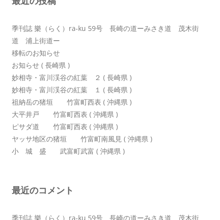
最近の投稿
ョ
ン
季刊誌 樂（らく）ra-ku 59号 長崎の道ーみさき道 茂木街
道 浦上街道ー
移転のお知らせ
お知らせ ( 長崎県 )
妙相寺・富川渓谷の紅葉 ２ ( 長崎県 )
妙相寺・富川渓谷の紅葉 １ ( 長崎県 )
祖納岳の猪垣 竹富町西表 ( 沖縄県 )
大平井戸 竹富町西表 ( 沖縄県 )
ピサダ道 竹富町西表 ( 沖縄県 )
ヤッサ地区の猪垣 竹富町南風見 ( 沖縄県 )
小 城 盛 武富町武富 ( 沖縄県 )
最近のコメント
季刊誌 樂（らく）ra-ku 59号 長崎の道ーみさき道 茂木街