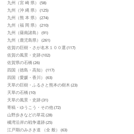
九州（宮 崎 県）
(58)
九州（沖 縄 県）
(125)
九州（熊 本 県）
(274)
九州（福 岡 県）
(210)
九州（薩南諸島）
(91)
九州（鹿児島県）
(261)
佐賀の巨樹・さが名木１００選
(117)
佐賀の風景・史跡
(102)
佐賀県の石橋
(26)
四国（徳島・高知）
(117)
四国（愛媛・香川）
(63)
天草の巨樹・ふるさと熊本の樹木
(23)
天草の石橋
(10)
天草の風景・史跡
(31)
寄稿・ゆうこう・その他
(72)
山野歩きなどの草花
(28)
橘湾沿岸の戦争遺跡
(25)
江戸期のみさき道 （全 般）
(63)