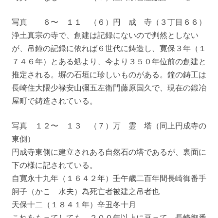
写真 ６〜 １１ （６）円 成 寺（３丁目６６）
浄土真宗の寺で、創建は記録にないので判然としない
が、吊鐘の記録に依れば６世代に鋳造し、寛保３年（１
７４６年）とある処より、今より３５０年位前の創建と
推定される。塀の石垣に珍しいものがある。鐘の鋳工は
長崎住大隈少禄安山彌五左衛門藤原国久で、現在の鍛冶
屋町で鋳造されている。
写真 １２〜 １３ （７）万 霊 塔（同上円成寺の
東側）
円成寺東側に建立されある自然石の塔であるが、裏面に
下の様に記されている。
自寛永十九年（１６４２年）壬午歳二百年間長崎御番手
舸子（かこ 水夫）為死亡者被建之吊者也
天保十二（１８４１年）辛丑冬十月
これをもってしても、２００年以上に亘って、長崎御番