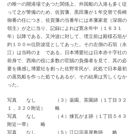
の唯一の開港場であつた関係上、外国船の入港も多く従
って之が警備のため、佐賀藩、黒田藩が１年交替で長崎
御番の任につき、佐賀藩の当番年には本藩家老（深堀の
領主）が之に当り、記録によれば寛永年中（１６３１
年）以降である。又沖波に対して、埋立前は殿様石垣が
約１００ｍ位防波堤としてあった。その左側の石垣（永
江）は当時のまゝである。日本博愛社は日本赤十字社の
前身で、西南の役に多数の官賊の負傷者を見て、其の必
要を痛感し博愛社を創った佐野常民が、此処で日本最初
の蒸気船を作った処でもあるが、その結果は芳しくなか
った。
写真 なし （３）薬園、茶園跡（１丁目３２
１，３２０附近） 略
写真 なし （４）煉瓦がま跡（１丁目５４３
附近一帯） 略
写真 なし （５）江口宗喜屋敷跡 略