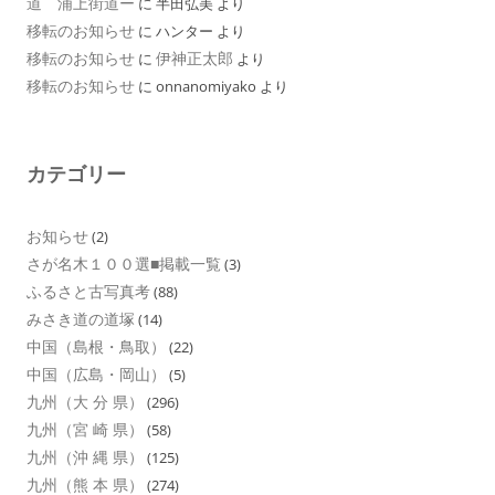
道 浦上街道ー
に
半田弘美
より
移転のお知らせ
に
ハンター
より
移転のお知らせ
伊神正太郎
に
より
移転のお知らせ
に
onnanomiyako
より
カテゴリー
お知らせ
(2)
さが名木１００選■掲載一覧
(3)
ふるさと古写真考
(88)
みさき道の道塚
(14)
中国（島根・鳥取）
(22)
中国（広島・岡山）
(5)
九州（大 分 県）
(296)
九州（宮 崎 県）
(58)
九州（沖 縄 県）
(125)
九州（熊 本 県）
(274)