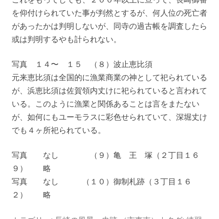
を仰付けられていた事が判然とするが、何人位の死亡者
があったかは判明しないが、同寺の過古帳を調査したら
或は判明するやも計られない。
写真 １４〜 １５ （８）波止恵比須
元来恵比須は全国的に漁業商業の神として祀られている
が、浜恵比須は佐賀領内丈けに祀られていると言われて
いる。このように漁業と関係あることは言をまたない
が、如何にもユーモラスに彩色せられていて、深堀丈け
でも４ヶ所祀られている。
写真 なし （９）亀 王 塚（２丁目１６
９） 略
写真 なし （１０）御制札跡（３丁目１６
２） 略