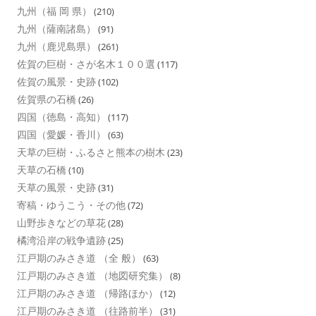
九州（福 岡 県）
(210)
九州（薩南諸島）
(91)
九州（鹿児島県）
(261)
佐賀の巨樹・さが名木１００選
(117)
佐賀の風景・史跡
(102)
佐賀県の石橋
(26)
四国（徳島・高知）
(117)
四国（愛媛・香川）
(63)
天草の巨樹・ふるさと熊本の樹木
(23)
天草の石橋
(10)
天草の風景・史跡
(31)
寄稿・ゆうこう・その他
(72)
山野歩きなどの草花
(28)
橘湾沿岸の戦争遺跡
(25)
江戸期のみさき道 （全 般）
(63)
江戸期のみさき道 （地図研究集）
(8)
江戸期のみさき道 （帰路ほか）
(12)
江戸期のみさき道 （往路前半）
(31)