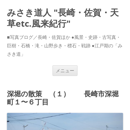
みさき道人 "長崎・佐賀・天
草etc.風来紀行"
■写真ブログ／長崎・佐賀ほか ●風景・史跡・古写真・
巨樹・石橋・滝・山野歩き・標石・戦跡 ●江戸期の「み
さき道」
コ
メニュー
ン
テ
ン
ツ
へ
深堀の散策 （１） 長崎市深堀
ス
キ
町１〜６丁目
ッ
プ