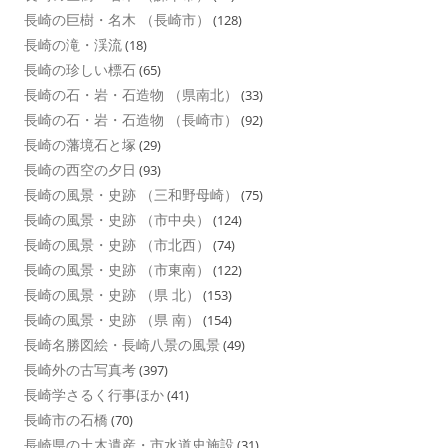
長崎の巨樹・名木 （長崎市）
(128)
長崎の滝・渓流
(18)
長崎の珍しい標石
(65)
長崎の石・岩・石造物 （県南北）
(33)
長崎の石・岩・石造物 （長崎市）
(92)
長崎の藩境石と塚
(29)
長崎の西空の夕日
(93)
長崎の風景・史跡 （三和野母崎）
(75)
長崎の風景・史跡 （市中央）
(124)
長崎の風景・史跡 （市北西）
(74)
長崎の風景・史跡 （市東南）
(122)
長崎の風景・史跡 （県 北）
(153)
長崎の風景・史跡 （県 南）
(154)
長崎名勝図絵・長崎八景の風景
(49)
長崎外の古写真考
(397)
長崎学さるく行事ほか
(41)
長崎市の石橋
(70)
長崎県の土木遺産・市水道史施設
(31)