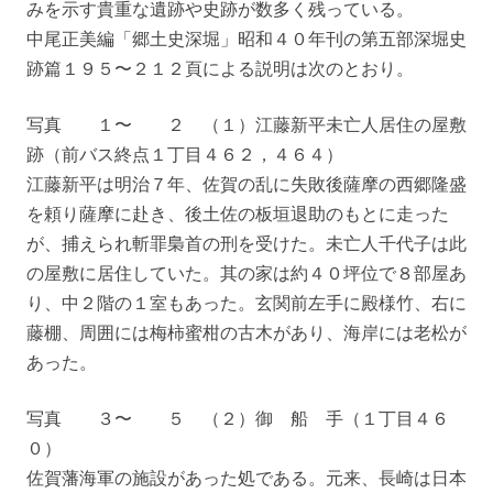
みを示す貴重な遺跡や史跡が数多く残っている。
中尾正美編「郷土史深堀」昭和４０年刊の第五部深堀史
跡篇１９５〜２１２頁による説明は次のとおり。
写真 １〜 ２ （１）江藤新平未亡人居住の屋敷
跡（前バス終点１丁目４６２，４６４）
江藤新平は明治７年、佐賀の乱に失敗後薩摩の西郷隆盛
を頼り薩摩に赴き、後土佐の板垣退助のもとに走った
が、捕えられ斬罪梟首の刑を受けた。未亡人千代子は此
の屋敷に居住していた。其の家は約４０坪位で８部屋あ
り、中２階の１室もあった。玄関前左手に殿様竹、右に
藤棚、周囲には梅柿蜜柑の古木があり、海岸には老松が
あった。
写真 ３〜 ５ （２）御 船 手（１丁目４６
０）
佐賀藩海軍の施設があった処である。元来、長崎は日本