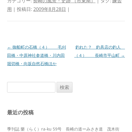
カテゴリー:
長崎の風景・史跡 （市東南）
| タグ:
練習
用
| 投稿日:
2009年8月28日
|
投
←
御船町の石橋（４） 毛刈
釣れた？ 釣具店の釣人
稿
田橋・中原神社参道橋・川内田
（４） 長崎市平山町
→
ナ
堀切橋・向坂自然石橋ほか
ビ
ゲ
検
ー
索:
シ
ョ
最近の投稿
ン
季刊誌 樂（らく）ra-ku 59号 長崎の道ーみさき道 茂木街