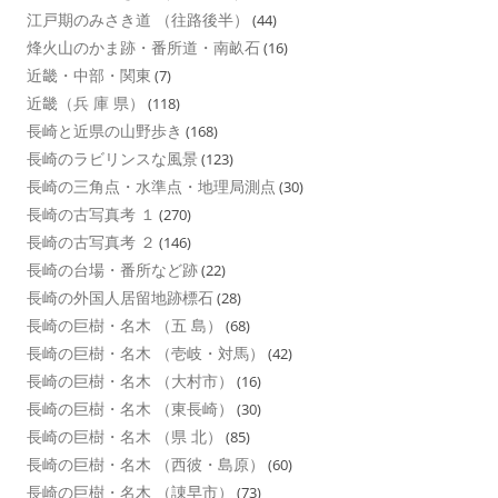
江戸期のみさき道 （往路後半）
(44)
烽火山のかま跡・番所道・南畝石
(16)
近畿・中部・関東
(7)
近畿（兵 庫 県）
(118)
長崎と近県の山野歩き
(168)
長崎のラビリンスな風景
(123)
長崎の三角点・水準点・地理局測点
(30)
長崎の古写真考 １
(270)
長崎の古写真考 ２
(146)
長崎の台場・番所など跡
(22)
長崎の外国人居留地跡標石
(28)
長崎の巨樹・名木 （五 島）
(68)
長崎の巨樹・名木 （壱岐・対馬）
(42)
長崎の巨樹・名木 （大村市）
(16)
長崎の巨樹・名木 （東長崎）
(30)
長崎の巨樹・名木 （県 北）
(85)
長崎の巨樹・名木 （西彼・島原）
(60)
長崎の巨樹・名木 （諌早市）
(73)