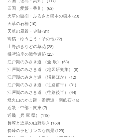
四国（徳島・高知）
(117)
四国（愛媛・香川）
(63)
天草の巨樹・ふるさと熊本の樹木
(23)
天草の石橋
(10)
天草の風景・史跡
(31)
寄稿・ゆうこう・その他
(72)
山野歩きなどの草花
(28)
橘湾沿岸の戦争遺跡
(25)
江戸期のみさき道 （全 般）
(63)
江戸期のみさき道 （地図研究集）
(8)
江戸期のみさき道 （帰路ほか）
(12)
江戸期のみさき道 （往路前半）
(31)
江戸期のみさき道 （往路後半）
(44)
烽火山のかま跡・番所道・南畝石
(16)
近畿・中部・関東
(7)
近畿（兵 庫 県）
(118)
長崎と近県の山野歩き
(168)
長崎のラビリンスな風景
(123)