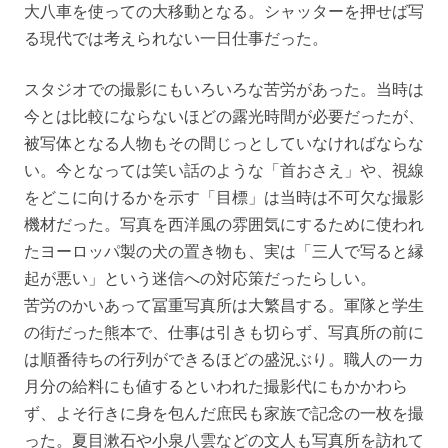
大八車を使っての大移動となる。シャッターを押せば写
る現代では考えられない一日仕事だった。
スタジオでの撮影にもいろいろな苦労があった。当時は
今とは比較にならないほどの露光時間が必要だったが、
被写体となる人物もその間じっとしていなければならな
い。今となっては笑い話のような「首おさえ」や、視線
をどこに向けるかを示す「目標」は当時は不可欠な撮影
機材だった。写真を西洋風の雰囲気にするために使われ
たヨーロッパ製の犬の置き物も、実は「三人で写ると縁
起が悪い」という迷信への対応策だったらしい。
苦労のかいあって冨重写真所は大繁昌する。軍隊と学生
の街だった熊本で、仕事は引きも切らず、写真所の前に
は順番待ちの行列ができるほどの盛況ぶり。職人の一カ
月分の給料にも値するといわれた撮影代にもかかわら
ず、よそ行きに身を包んだ庶民も家族で記念の一枚を撮
った。夏目漱石や小泉八雲などの文人も写真所を訪れて