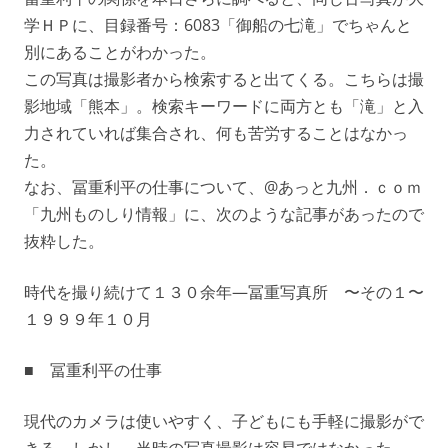
学ＨＰに、目録番号：6083「御船の七滝」でちゃんと
別にあることがわかった。
この写真は撮影者から検索すると出てくる。こちらは撮
影地域「熊本」。検索キーワードに両方とも「滝」と入
力されていれば集合され、何も苦労することはなかっ
た。
なお、冨重利平の仕事について、@あっと九州．ｃｏｍ
「九州ものしり情報」に、次のような記事があったので
抜粋した。
時代を撮り続けて１３０余年—冨重写真所 〜その１〜
１９９９年１０月
■ 冨重利平の仕事
現代のカメラは使いやすく、子どもにも手軽に撮影がで