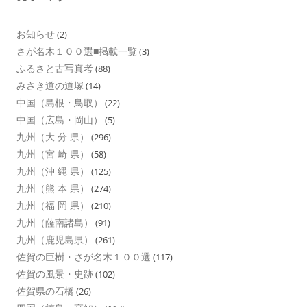
お知らせ
(2)
さが名木１００選■掲載一覧
(3)
ふるさと古写真考
(88)
みさき道の道塚
(14)
中国（島根・鳥取）
(22)
中国（広島・岡山）
(5)
九州（大 分 県）
(296)
九州（宮 崎 県）
(58)
九州（沖 縄 県）
(125)
九州（熊 本 県）
(274)
九州（福 岡 県）
(210)
九州（薩南諸島）
(91)
九州（鹿児島県）
(261)
佐賀の巨樹・さが名木１００選
(117)
佐賀の風景・史跡
(102)
佐賀県の石橋
(26)