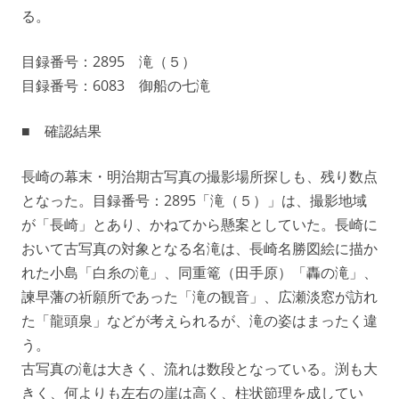
る。
目録番号：2895 滝（５）
目録番号：6083 御船の七滝
■ 確認結果
長崎の幕末・明治期古写真の撮影場所探しも、残り数点
となった。目録番号：2895「滝（５）」は、撮影地域
が「長崎」とあり、かねてから懸案としていた。長崎に
おいて古写真の対象となる名滝は、長崎名勝図絵に描か
れた小島「白糸の滝」、同重篭（田手原）「轟の滝」、
諫早藩の祈願所であった「滝の観音」、広瀬淡窓が訪れ
た「龍頭泉」などが考えられるが、滝の姿はまったく違
う。
古写真の滝は大きく、流れは数段となっている。渕も大
きく、何よりも左右の崖は高く、柱状節理を成してい