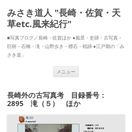
みさき道人 "長崎・佐賀・天
草etc.風来紀行"
■写真ブログ／長崎・佐賀ほか ●風景・史跡・古写真・
巨樹・石橋・滝・山野歩き・標石・戦跡 ●江戸期の「み
さき道」
コ
メニュー
ン
テ
ン
ツ
へ
長崎外の古写真考 目録番号：
ス
キ
2895 滝（５） ほか
ッ
プ