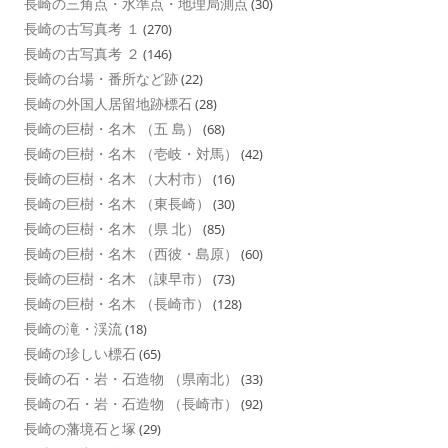
長崎の三角点・水準点・地理局測点
(30)
長崎の古写真考 １
(270)
長崎の古写真考 ２
(146)
長崎の台場・番所など跡
(22)
長崎の外国人居留地跡標石
(28)
長崎の巨樹・名木 （五 島）
(68)
長崎の巨樹・名木 （壱岐・対馬）
(42)
長崎の巨樹・名木 （大村市）
(16)
長崎の巨樹・名木 （東長崎）
(30)
長崎の巨樹・名木 （県 北）
(85)
長崎の巨樹・名木 （西彼・島原）
(60)
長崎の巨樹・名木 （諌早市）
(73)
長崎の巨樹・名木 （長崎市）
(128)
長崎の滝・渓流
(18)
長崎の珍しい標石
(65)
長崎の石・岩・石造物 （県南北）
(33)
長崎の石・岩・石造物 （長崎市）
(92)
長崎の藩境石と塚
(29)