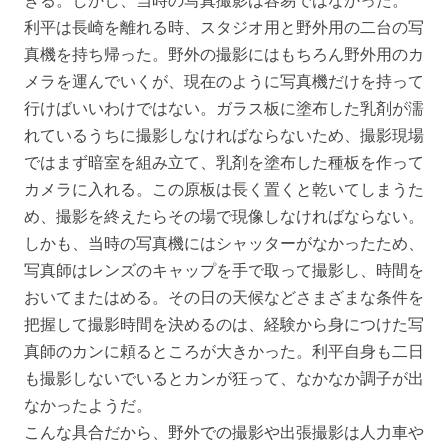
きる。しかし、当時の写真撮影は容易ではなかった。
利平は長崎を離れる時、スタジオ用と野外用の二台の写
真機を持ち帰った。野外の撮影にはもちろん野外用のカ
メラを運んでいくが、現在のように写真機だけを持って
行けばいいわけではない。ガラス板に塗布した乳剤が濡
れているうちに撮影しなければならないため、撮影現場
ではまず暗室を組み立て、乳剤を塗布した種板を作って
カメラに入れる。この原板は長く置くと乾いてしまうた
め、撮影を終えたらその場で現像しなければならない。
しかも、当時の写真機にはシャッターがなかったため、
写真師はレンズのキャップを手で取って撮影し、時間を
おいてまたはめる。その日の天候などさまざまな条件を
把握して撮影時間を決めるのは、経験から身につけた写
真師のカンに頼るところが大きかった。利平自身も二日
も撮影しないでいるとカンが狂って、なかなか調子が出
なかったようだ。
こんな具合だから、野外での撮影や出張撮影は人力車や