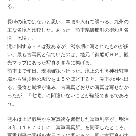
る。
長崎の滝ではないと思い、本腰を入れて調べる。九州の
主な名滝と比較した。あった。熊本県御船町の御船川名
滝「七滝」。
滝に関するＨＰは数あるが、渇水期に写されたものが多
い。最も古写真と似ていたのは、地元「御船町ＨＰ」観
光マップにあった写真を参考に掲げる。
熊本まで昨日、現地確認へ行った。滝上の七滝神社駐車
場から遊歩道の坂段を１５分ほど下ると、滝下の渕へ出
る。侵食と崩壊が進み、古写真どおりの写真は写せなか
ったが、「七滝」に間違いないことが確認できるであろ
う。
熊本は上野彦馬から写真術を習得した冨重利平が、明治
３年（１８７０）に「冨重写真所」を開業したところ。
冨重利平の関係を本日さらに調べると、同じ古写真が大