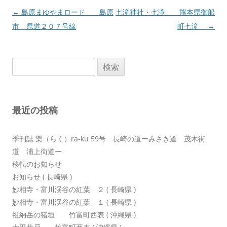
投
←
島原まゆやまロード 島原
七滝神社・七滝 熊本県御船
稿
市 県道２０７号線
町七滝
→
ナ
ビ
検
ゲ
索:
ー
シ
最近の投稿
ョ
ン
季刊誌 樂（らく）ra-ku 59号 長崎の道ーみさき道 茂木街
道 浦上街道ー
移転のお知らせ
お知らせ ( 長崎県 )
妙相寺・富川渓谷の紅葉 ２ ( 長崎県 )
妙相寺・富川渓谷の紅葉 １ ( 長崎県 )
祖納岳の猪垣 竹富町西表 ( 沖縄県 )