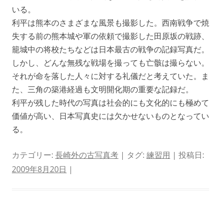
いる。
利平は熊本のさまざまな風景も撮影した。西南戦争で焼
失する前の熊本城や軍の依頼で撮影した田原坂の戦跡、
籠城中の将校たちなどは日本最古の戦争の記録写真だ。
しかし、どんな無残な戦場を撮っても亡骸は撮らない。
それが命を落した人々に対する礼儀だと考えていた。ま
た、三角の築港経過も文明開化期の重要な記録だ。
利平が残した時代の写真は社会的にも文化的にも極めて
価値が高い、日本写真史には欠かせないものとなってい
る。
カテゴリー:
長崎外の古写真考
| タグ:
練習用
| 投稿日:
2009年8月20日
|