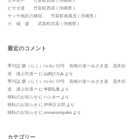
大平井戸 竹富町西表 ( 沖縄県 )
ピサダ道 竹富町西表 ( 沖縄県 )
ヤッサ地区の猪垣 竹富町南風見 ( 沖縄県 )
小 城 盛 武富町武富 ( 沖縄県 )
最近のコメント
季刊誌 樂（らく）ra-ku 59号 長崎の道ーみさき道 茂木街
道 浦上街道ー
に
山内ひろみ
より
季刊誌 樂（らく）ra-ku 59号 長崎の道ーみさき道 茂木街
道 浦上街道ー
に
半田弘美
より
移転のお知らせ
に
ハンター
より
移転のお知らせ
伊神正太郎
に
より
移転のお知らせ
に
onnanomiyako
より
カテゴリー