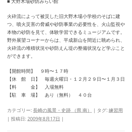
■ 大野木場砂防みらい館
火砕流によって被災した旧大野木場小学校のそばに建
つ、噴火災害の脅威や砂防事業の必要性を、火山監視や
本物の砂防を見て、体験学習できるミュージアムです。
野外展望コーナーからは、平成新山を間近に眺められ、
火砕流の堆積状況や砂防えん堤の整備状況など学ぶこと
ができます。
【開館時間】 ９時〜１７時
【休 館 日】 毎週火曜日・１２月２９日〜１月３日
【料 金】 入場無料
【駐 車 場】 あり（無料） ４０台
カテゴリー:
長崎の風景・史跡 （県 南）
| タグ:
練習用
| 投稿日:
2009年8月17日
|