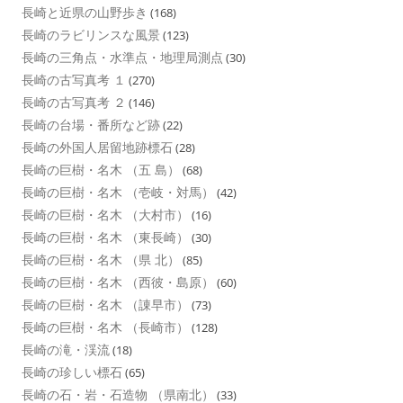
長崎と近県の山野歩き
(168)
長崎のラビリンスな風景
(123)
長崎の三角点・水準点・地理局測点
(30)
長崎の古写真考 １
(270)
長崎の古写真考 ２
(146)
長崎の台場・番所など跡
(22)
長崎の外国人居留地跡標石
(28)
長崎の巨樹・名木 （五 島）
(68)
長崎の巨樹・名木 （壱岐・対馬）
(42)
長崎の巨樹・名木 （大村市）
(16)
長崎の巨樹・名木 （東長崎）
(30)
長崎の巨樹・名木 （県 北）
(85)
長崎の巨樹・名木 （西彼・島原）
(60)
長崎の巨樹・名木 （諌早市）
(73)
長崎の巨樹・名木 （長崎市）
(128)
長崎の滝・渓流
(18)
長崎の珍しい標石
(65)
長崎の石・岩・石造物 （県南北）
(33)