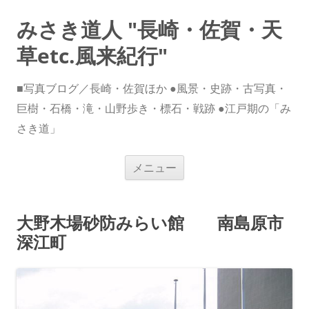
みさき道人 "長崎・佐賀・天
草etc.風来紀行"
■写真ブログ／長崎・佐賀ほか ●風景・史跡・古写真・
巨樹・石橋・滝・山野歩き・標石・戦跡 ●江戸期の「み
さき道」
コ
メニュー
ン
テ
ン
ツ
へ
大野木場砂防みらい館 南島原市
ス
キ
深江町
ッ
プ