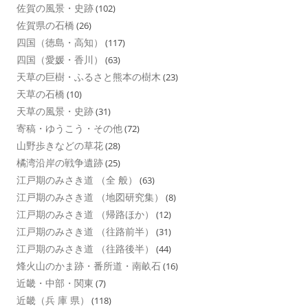
佐賀の風景・史跡
(102)
佐賀県の石橋
(26)
四国（徳島・高知）
(117)
四国（愛媛・香川）
(63)
天草の巨樹・ふるさと熊本の樹木
(23)
天草の石橋
(10)
天草の風景・史跡
(31)
寄稿・ゆうこう・その他
(72)
山野歩きなどの草花
(28)
橘湾沿岸の戦争遺跡
(25)
江戸期のみさき道 （全 般）
(63)
江戸期のみさき道 （地図研究集）
(8)
江戸期のみさき道 （帰路ほか）
(12)
江戸期のみさき道 （往路前半）
(31)
江戸期のみさき道 （往路後半）
(44)
烽火山のかま跡・番所道・南畝石
(16)
近畿・中部・関東
(7)
近畿（兵 庫 県）
(118)