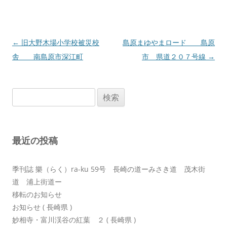
投
←
旧大野木場小学校被災校
島原まゆやまロード 島原
稿
舎 南島原市深江町
市 県道２０７号線
→
ナ
ビ
検
ゲ
索:
ー
シ
最近の投稿
ョ
ン
季刊誌 樂（らく）ra-ku 59号 長崎の道ーみさき道 茂木街
道 浦上街道ー
移転のお知らせ
お知らせ ( 長崎県 )
妙相寺・富川渓谷の紅葉 ２ ( 長崎県 )