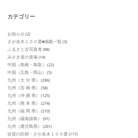
カテゴリー
お知らせ
(2)
さが名木１００選■掲載一覧
(3)
ふるさと古写真考
(88)
みさき道の道塚
(14)
中国（島根・鳥取）
(22)
中国（広島・岡山）
(5)
九州（大 分 県）
(296)
九州（宮 崎 県）
(58)
九州（沖 縄 県）
(125)
九州（熊 本 県）
(274)
九州（福 岡 県）
(210)
九州（薩南諸島）
(91)
九州（鹿児島県）
(261)
佐賀の巨樹・さが名木１００選
(117)