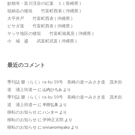
妙相寺・富川渓谷の紅葉 １ ( 長崎県 )
祖納岳の猪垣 竹富町西表 ( 沖縄県 )
大平井戸 竹富町西表 ( 沖縄県 )
ピサダ道 竹富町西表 ( 沖縄県 )
ヤッサ地区の猪垣 竹富町南風見 ( 沖縄県 )
小 城 盛 武富町武富 ( 沖縄県 )
最近のコメント
季刊誌 樂（らく）ra-ku 59号 長崎の道ーみさき道 茂木街
道 浦上街道ー
に
山内ひろみ
より
季刊誌 樂（らく）ra-ku 59号 長崎の道ーみさき道 茂木街
道 浦上街道ー
に
半田弘美
より
移転のお知らせ
に
ハンター
より
移転のお知らせ
伊神正太郎
に
より
移転のお知らせ
に
onnanomiyako
より