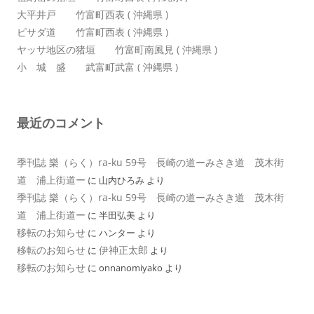
大平井戸 竹富町西表 ( 沖縄県 )
ピサダ道 竹富町西表 ( 沖縄県 )
ヤッサ地区の猪垣 竹富町南風見 ( 沖縄県 )
小 城 盛 武富町武富 ( 沖縄県 )
最近のコメント
季刊誌 樂（らく）ra-ku 59号 長崎の道ーみさき道 茂木街
道 浦上街道ー
に
山内ひろみ
より
季刊誌 樂（らく）ra-ku 59号 長崎の道ーみさき道 茂木街
道 浦上街道ー
に
半田弘美
より
移転のお知らせ
に
ハンター
より
移転のお知らせ
伊神正太郎
に
より
移転のお知らせ
に
onnanomiyako
より