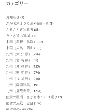
カテゴリー
お知らせ
(2)
さが名木１００選■掲載一覧
(3)
ふるさと古写真考
(88)
みさき道の道塚
(14)
中国（島根・鳥取）
(22)
中国（広島・岡山）
(5)
九州（大 分 県）
(296)
九州（宮 崎 県）
(58)
九州（沖 縄 県）
(125)
九州（熊 本 県）
(274)
九州（福 岡 県）
(210)
九州（薩南諸島）
(91)
九州（鹿児島県）
(261)
佐賀の巨樹・さが名木１００選
(117)
佐賀の風景・史跡
(102)
佐賀県の石橋
(26)