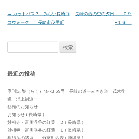
投
←
カットバス？ みらい長崎コ
長崎の西の空の夕日 ０９
稿
コウォーク 長崎市茂里町
−１６
→
ナ
ビ
検
ゲ
索:
ー
シ
最近の投稿
ョ
ン
季刊誌 樂（らく）ra-ku 59号 長崎の道ーみさき道 茂木街
道 浦上街道ー
移転のお知らせ
お知らせ ( 長崎県 )
妙相寺・富川渓谷の紅葉 ２ ( 長崎県 )
妙相寺・富川渓谷の紅葉 １ ( 長崎県 )
祖納岳の猪垣 竹富町西表 ( 沖縄県 )