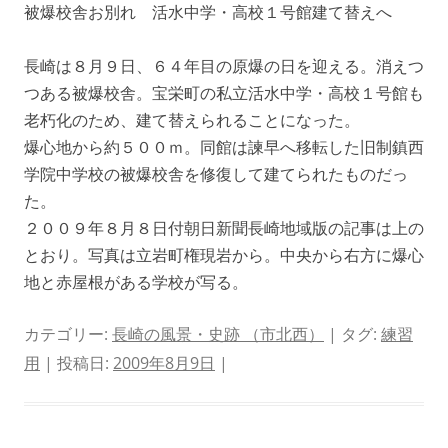
被爆校舎お別れ 活水中学・高校１号館建て替えへ
長崎は８月９日、６４年目の原爆の日を迎える。消えつ
つある被爆校舎。宝栄町の私立活水中学・高校１号館も
老朽化のため、建て替えられることになった。
爆心地から約５００ｍ。同館は諫早へ移転した旧制鎮西
学院中学校の被爆校舎を修復して建てられたものだっ
た。
２００９年８月８日付朝日新聞長崎地域版の記事は上の
とおり。写真は立岩町権現岩から。中央から右方に爆心
地と赤屋根がある学校が写る。
カテゴリー:
長崎の風景・史跡 （市北西）
| タグ:
練習
用
| 投稿日:
2009年8月9日
|