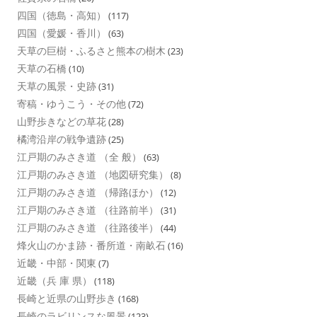
四国（徳島・高知）
(117)
四国（愛媛・香川）
(63)
天草の巨樹・ふるさと熊本の樹木
(23)
天草の石橋
(10)
天草の風景・史跡
(31)
寄稿・ゆうこう・その他
(72)
山野歩きなどの草花
(28)
橘湾沿岸の戦争遺跡
(25)
江戸期のみさき道 （全 般）
(63)
江戸期のみさき道 （地図研究集）
(8)
江戸期のみさき道 （帰路ほか）
(12)
江戸期のみさき道 （往路前半）
(31)
江戸期のみさき道 （往路後半）
(44)
烽火山のかま跡・番所道・南畝石
(16)
近畿・中部・関東
(7)
近畿（兵 庫 県）
(118)
長崎と近県の山野歩き
(168)
長崎のラビリンスな風景
(123)