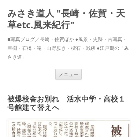
みさき道人 "長崎・佐賀・天
草etc.風来紀行"
■写真ブログ／長崎・佐賀ほか ●風景・史跡・古写真・
巨樹・石橋・滝・山野歩き・標石・戦跡 ●江戸期の「み
さき道」
コ
メニュー
ン
テ
ン
ツ
へ
被爆校舎お別れ 活水中学・高校１
ス
キ
号館建て替えへ
ッ
プ