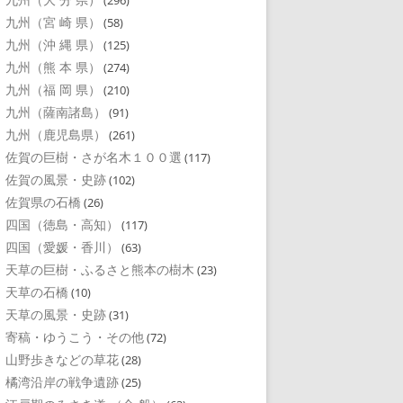
(296)
九州（宮 崎 県）
(58)
九州（沖 縄 県）
(125)
九州（熊 本 県）
(274)
九州（福 岡 県）
(210)
九州（薩南諸島）
(91)
九州（鹿児島県）
(261)
佐賀の巨樹・さが名木１００選
(117)
佐賀の風景・史跡
(102)
佐賀県の石橋
(26)
四国（徳島・高知）
(117)
四国（愛媛・香川）
(63)
天草の巨樹・ふるさと熊本の樹木
(23)
天草の石橋
(10)
天草の風景・史跡
(31)
寄稿・ゆうこう・その他
(72)
山野歩きなどの草花
(28)
橘湾沿岸の戦争遺跡
(25)