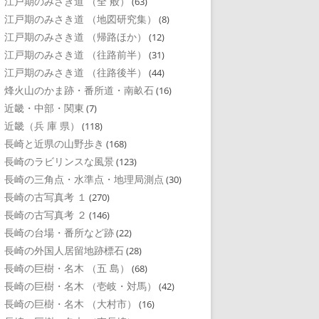
江戸期のみさき道 （全 般）
(63)
江戸期のみさき道 （地図研究集）
(8)
江戸期のみさき道 （帰路ほか）
(12)
江戸期のみさき道 （往路前半）
(31)
江戸期のみさき道 （往路後半）
(44)
烽火山のかま跡・番所道・南畝石
(16)
近畿・中部・関東
(7)
近畿（兵 庫 県）
(118)
長崎と近県の山野歩き
(168)
長崎のラビリンスな風景
(123)
長崎の三角点・水準点・地理局測点
(30)
長崎の古写真考 １
(270)
長崎の古写真考 ２
(146)
長崎の台場・番所など跡
(22)
長崎の外国人居留地跡標石
(28)
長崎の巨樹・名木 （五 島）
(68)
長崎の巨樹・名木 （壱岐・対馬）
(42)
長崎の巨樹・名木 （大村市）
(16)