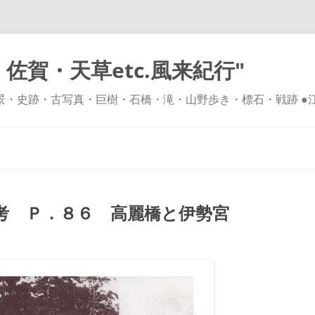
佐賀・天草etc.風来紀行"
風景・史跡・古写真・巨樹・石橋・滝・山野歩き・標石・戦跡 ●
コ
ン
テ
ン
ツ
へ
ス
キ
考 Ｐ．８６ 高麗橋と伊勢宮
ッ
プ