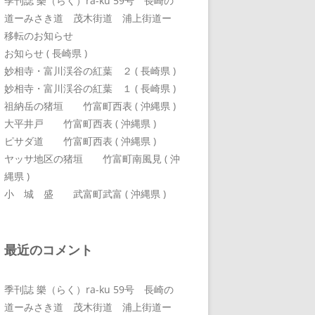
季刊誌 樂（らく）ra-ku 59号 長崎の
道ーみさき道 茂木街道 浦上街道ー
移転のお知らせ
お知らせ ( 長崎県 )
妙相寺・富川渓谷の紅葉 ２ ( 長崎県 )
妙相寺・富川渓谷の紅葉 １ ( 長崎県 )
祖納岳の猪垣 竹富町西表 ( 沖縄県 )
大平井戸 竹富町西表 ( 沖縄県 )
ピサダ道 竹富町西表 ( 沖縄県 )
ヤッサ地区の猪垣 竹富町南風見 ( 沖
縄県 )
小 城 盛 武富町武富 ( 沖縄県 )
最近のコメント
季刊誌 樂（らく）ra-ku 59号 長崎の
道ーみさき道 茂木街道 浦上街道ー