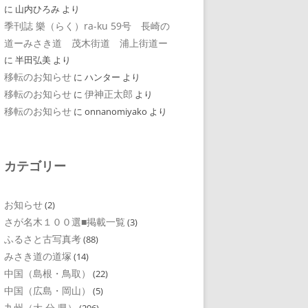
に
山内ひろみ
より
季刊誌 樂（らく）ra-ku 59号 長崎の
道ーみさき道 茂木街道 浦上街道ー
に
半田弘美
より
移転のお知らせ
に
ハンター
より
移転のお知らせ
伊神正太郎
に
より
移転のお知らせ
に
onnanomiyako
より
カテゴリー
お知らせ
(2)
さが名木１００選■掲載一覧
(3)
ふるさと古写真考
(88)
みさき道の道塚
(14)
中国（島根・鳥取）
(22)
中国（広島・岡山）
(5)
九州（大 分 県）