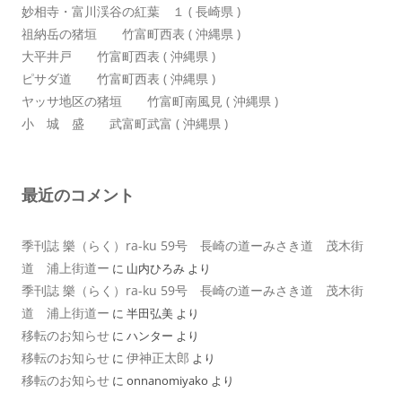
妙相寺・富川渓谷の紅葉 １ ( 長崎県 )
祖納岳の猪垣 竹富町西表 ( 沖縄県 )
大平井戸 竹富町西表 ( 沖縄県 )
ピサダ道 竹富町西表 ( 沖縄県 )
ヤッサ地区の猪垣 竹富町南風見 ( 沖縄県 )
小 城 盛 武富町武富 ( 沖縄県 )
最近のコメント
季刊誌 樂（らく）ra-ku 59号 長崎の道ーみさき道 茂木街
道 浦上街道ー
に
山内ひろみ
より
季刊誌 樂（らく）ra-ku 59号 長崎の道ーみさき道 茂木街
道 浦上街道ー
に
半田弘美
より
移転のお知らせ
に
ハンター
より
移転のお知らせ
伊神正太郎
に
より
移転のお知らせ
に
onnanomiyako
より