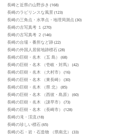
長崎と近県の山野歩き
(168)
長崎のラビリンスな風景
(123)
長崎の三角点・水準点・地理局測点
(30)
長崎の古写真考 １
(270)
長崎の古写真考 ２
(146)
長崎の台場・番所など跡
(22)
長崎の外国人居留地跡標石
(28)
長崎の巨樹・名木 （五 島）
(68)
長崎の巨樹・名木 （壱岐・対馬）
(42)
長崎の巨樹・名木 （大村市）
(16)
長崎の巨樹・名木 （東長崎）
(30)
長崎の巨樹・名木 （県 北）
(85)
長崎の巨樹・名木 （西彼・島原）
(60)
長崎の巨樹・名木 （諌早市）
(73)
長崎の巨樹・名木 （長崎市）
(128)
長崎の滝・渓流
(18)
長崎の珍しい標石
(65)
長崎の石・岩・石造物 （県南北）
(33)