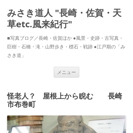
みさき道人 "長崎・佐賀・天
草etc.風来紀行"
■写真ブログ／長崎・佐賀ほか ●風景・史跡・古写真・
巨樹・石橋・滝・山野歩き・標石・戦跡 ●江戸期の「み
さき道」
コ
メニュー
ン
テ
ン
ツ
へ
怪老人？ 屋根上から睨む 長崎
ス
キ
市布巻町
ッ
プ