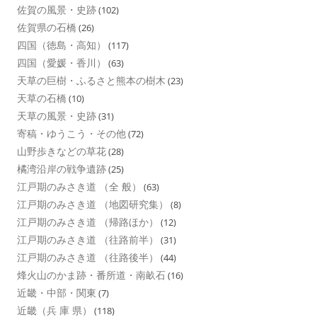
佐賀の風景・史跡
(102)
佐賀県の石橋
(26)
四国（徳島・高知）
(117)
四国（愛媛・香川）
(63)
天草の巨樹・ふるさと熊本の樹木
(23)
天草の石橋
(10)
天草の風景・史跡
(31)
寄稿・ゆうこう・その他
(72)
山野歩きなどの草花
(28)
橘湾沿岸の戦争遺跡
(25)
江戸期のみさき道 （全 般）
(63)
江戸期のみさき道 （地図研究集）
(8)
江戸期のみさき道 （帰路ほか）
(12)
江戸期のみさき道 （往路前半）
(31)
江戸期のみさき道 （往路後半）
(44)
烽火山のかま跡・番所道・南畝石
(16)
近畿・中部・関東
(7)
近畿（兵 庫 県）
(118)