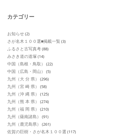
カテゴリー
お知らせ
(2)
さが名木１００選■掲載一覧
(3)
ふるさと古写真考
(88)
みさき道の道塚
(14)
中国（島根・鳥取）
(22)
中国（広島・岡山）
(5)
九州（大 分 県）
(296)
九州（宮 崎 県）
(58)
九州（沖 縄 県）
(125)
九州（熊 本 県）
(274)
九州（福 岡 県）
(210)
九州（薩南諸島）
(91)
九州（鹿児島県）
(261)
佐賀の巨樹・さが名木１００選
(117)