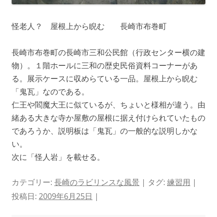
怪老人？ 屋根上から睨む 長崎市布巻町
長崎市布巻町の長崎市三和公民館（行政センター横の建
物）。１階ホールに三和の歴史民俗資料コーナーがあ
る。展示ケースに収めらている一品。屋根上から睨む
「鬼瓦」なのである。
仁王や閻魔大王に似ているが、ちょいと様相が違う。由
緒ある大きな寺か屋敷の屋根に据え付けられていたもの
であろうか、説明板は「鬼瓦」の一般的な説明しかな
い。
次に「怪人岩」を載せる。
カテゴリー:
長崎のラビリンスな風景
| タグ:
練習用
|
投稿日:
2009年6月25日
|