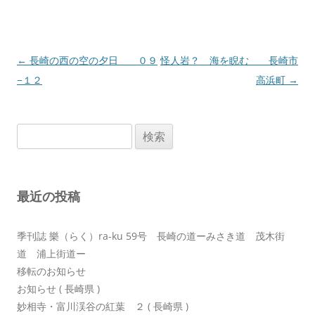
投
←
長崎の西の空の夕日 ０９
怪人岩？ 海を睨む 長崎市
稿
−１２
高浜町
→
ナ
ビ
検
ゲ
索:
ー
シ
最近の投稿
ョ
ン
季刊誌 樂（らく）ra-ku 59号 長崎の道ーみさき道 茂木街
道 浦上街道ー
移転のお知らせ
お知らせ ( 長崎県 )
妙相寺・富川渓谷の紅葉 ２ ( 長崎県 )