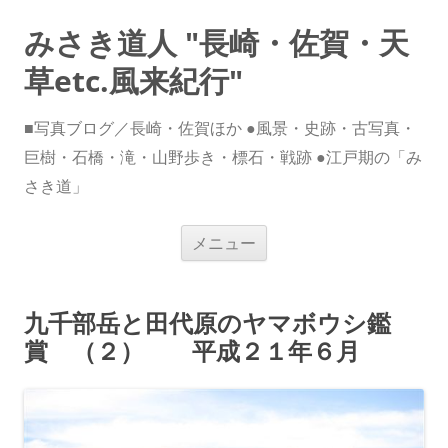
みさき道人 "長崎・佐賀・天
草etc.風来紀行"
■写真ブログ／長崎・佐賀ほか ●風景・史跡・古写真・
巨樹・石橋・滝・山野歩き・標石・戦跡 ●江戸期の「み
さき道」
コ
メニュー
ン
テ
ン
ツ
へ
九千部岳と田代原のヤマボウシ鑑
ス
キ
賞 （２） 平成２１年６月
ッ
プ