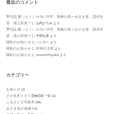
最近のコメント
季刊誌 樂（らく）ra-ku 59号 長崎の道ーみさき道 茂木街
道 浦上街道ー
に
山内ひろみ
より
季刊誌 樂（らく）ra-ku 59号 長崎の道ーみさき道 茂木街
道 浦上街道ー
に
半田弘美
より
移転のお知らせ
に
ハンター
より
移転のお知らせ
伊神正太郎
に
より
移転のお知らせ
に
onnanomiyako
より
カテゴリー
お知らせ
(2)
さが名木１００選■掲載一覧
(3)
ふるさと古写真考
(88)
みさき道の道塚
(14)