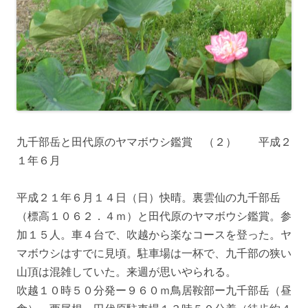
九千部岳と田代原のヤマボウシ鑑賞 （２） 平成２
１年６月
平成２１年６月１４日（日）快晴。裏雲仙の九千部岳
（標高１０６２．４ｍ）と田代原のヤマボウシ鑑賞。参
加１５人。車４台で、吹越から楽なコースを登った。ヤ
マボウシはすでに見頃。駐車場は一杯で、九千部の狭い
山頂は混雑していた。来週が思いやられる。
吹越１０時５０分発ー９６０ｍ鳥居鞍部ー九千部岳（昼