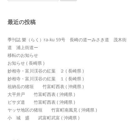
索:
シ
ョ
最近の投稿
ン
季刊誌 樂（らく）ra-ku 59号 長崎の道ーみさき道 茂木街
道 浦上街道ー
移転のお知らせ
お知らせ ( 長崎県 )
妙相寺・富川渓谷の紅葉 ２ ( 長崎県 )
妙相寺・富川渓谷の紅葉 １ ( 長崎県 )
祖納岳の猪垣 竹富町西表 ( 沖縄県 )
大平井戸 竹富町西表 ( 沖縄県 )
ピサダ道 竹富町西表 ( 沖縄県 )
ヤッサ地区の猪垣 竹富町南風見 ( 沖縄県 )
小 城 盛 武富町武富 ( 沖縄県 )