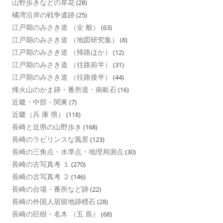
山野歩きなどの草花
(28)
橘湾沿岸の戦争遺跡
(25)
江戸期のみさき道 （全 般）
(63)
江戸期のみさき道 （地図研究集）
(8)
江戸期のみさき道 （帰路ほか）
(12)
江戸期のみさき道 （往路前半）
(31)
江戸期のみさき道 （往路後半）
(44)
烽火山のかま跡・番所道・南畝石
(16)
近畿・中部・関東
(7)
近畿（兵 庫 県）
(118)
長崎と近県の山野歩き
(168)
長崎のラビリンスな風景
(123)
長崎の三角点・水準点・地理局測点
(30)
長崎の古写真考 １
(270)
長崎の古写真考 ２
(146)
長崎の台場・番所など跡
(22)
長崎の外国人居留地跡標石
(28)
長崎の巨樹・名木 （五 島）
(68)