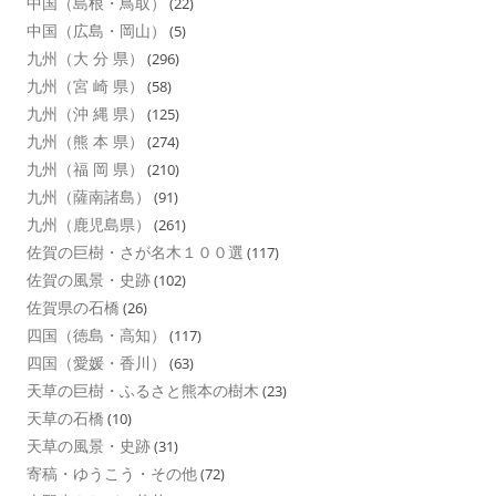
中国（島根・鳥取）
(22)
中国（広島・岡山）
(5)
九州（大 分 県）
(296)
九州（宮 崎 県）
(58)
九州（沖 縄 県）
(125)
九州（熊 本 県）
(274)
九州（福 岡 県）
(210)
九州（薩南諸島）
(91)
九州（鹿児島県）
(261)
佐賀の巨樹・さが名木１００選
(117)
佐賀の風景・史跡
(102)
佐賀県の石橋
(26)
四国（徳島・高知）
(117)
四国（愛媛・香川）
(63)
天草の巨樹・ふるさと熊本の樹木
(23)
天草の石橋
(10)
天草の風景・史跡
(31)
寄稿・ゆうこう・その他
(72)