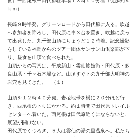
食）ー西尾根ー田代原駐車場１３時５０分着（徒歩約４
ｋｍ）
長崎９時半発。グリーンロードから田代原に入る。吹越
へ参加者を降ろし、田代原に車３台を置き、吹越に戻っ
て出発した。九千部山頂にちょうど１２時着。記念撮影
をしている福岡からのツアー団体サンサン山倶楽部が下
り、昼食を山頂で食べられた。
山頂からの写真は、平成新山・雲仙旅館街・田代原・多
良山系・千々石木場など。山頂すぐ下の九千部大明神の
岩穴も見てきた。 （１）
山頂を１２時４０分発。岩稜地帯を横に２０分ほど行
き、西尾根の下りにかかる。約１時間で田代原トレイル
センターへ着いた。西尾根は田代原近くにならないと、
展望が開けない。
田代原でくつろぎ、５人は雲仙の湯の里温泉へ。私たち