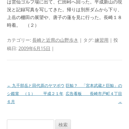
は雲仙ゴルフ場に出て、仁田峠へ回った。平成新山の現
況と記録写真を写してきた。帰りは別所ダムから下り、
上岳の棚田の展望や、唐子の蓮を見に行った。長崎１８
時着。 （２）
カテゴリー:
長崎と近県の山野歩き
| タグ:
練習用
| 投
稿日:
2009年6月15日
|
投
←
九千部岳と田代原のヤマボウ
巨鯨？ 「宮本武蔵と巨鯨」の
稿
シ鑑賞 （１） 平成２１年
広告看板 長崎市戸町４丁目
ナ
６月
→
ビ
ゲ
検
ー