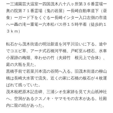
ー三浦園芸大温室ー四国茂木八十八ヶ所第３６番霊場ー
奥の院第７１番霊場（鬼の岩屋）ー長崎自動車道下（昼
食）ーガード下をくぐるー長崎インター入口左側の市道
へー轟の滝ー重篭ー六本松バス停１５時半着（徒歩約１
３ｋｍ）
転石から茂木街道の明治新道を河平川沿いに下る。途中
でコエビ草、アーチ式石橋河平橋、戸町至ル標石、水車
小屋跡の梅畑、幸わせの竹（夫婦竹 根元上で合体）、
庭の大瓶を見た。
黒橋手前で若菜川本流の谷間へ入る。旧茂木街道の柳山
橋は長崎大水害で流失。近くの家に石橋の板石が４枚運
ばれて残っていた。
茂木枇杷原木記念碑、三浦シオ生家跡を見て大山祇神社
へ。空洞があるクスノキ・ヤマモモの古木がある。社殿
内に龍の絵があった。