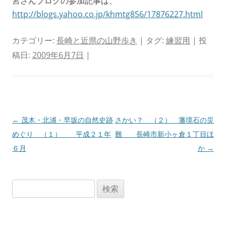
宮さんブログの参加記事は、
http://blogs.yahoo.co.jp/khmtg856/17876227.html
カテゴリー:
長崎と近県の山野歩き
| タグ:
練習用
| 投
稿日:
2009年6月7日
|
投
←
茂木・北浦・早坂の自然史跡
さかい？ （２） 藩境石の災
稿
めぐり （１） 平成２１年
難 長崎市新小ヶ倉１丁目ほ
ナ
６月
か
→
ビ
ゲ
検
ー
索:
シ
ョ