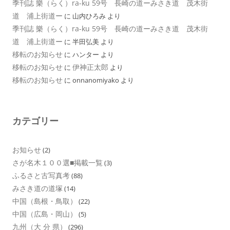
季刊誌 樂（らく）ra-ku 59号 長崎の道ーみさき道 茂木街
道 浦上街道ー
に
山内ひろみ
より
季刊誌 樂（らく）ra-ku 59号 長崎の道ーみさき道 茂木街
道 浦上街道ー
に
半田弘美
より
移転のお知らせ
に
ハンター
より
移転のお知らせ
伊神正太郎
に
より
移転のお知らせ
に
onnanomiyako
より
カテゴリー
お知らせ
(2)
さが名木１００選■掲載一覧
(3)
ふるさと古写真考
(88)
みさき道の道塚
(14)
中国（島根・鳥取）
(22)
中国（広島・岡山）
(5)
九州（大 分 県）
(296)