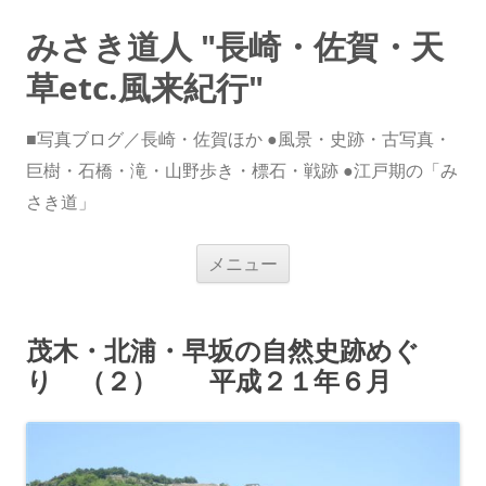
みさき道人 "長崎・佐賀・天
草etc.風来紀行"
■写真ブログ／長崎・佐賀ほか ●風景・史跡・古写真・
巨樹・石橋・滝・山野歩き・標石・戦跡 ●江戸期の「み
さき道」
コ
メニュー
ン
テ
ン
ツ
へ
茂木・北浦・早坂の自然史跡めぐ
ス
キ
り （２） 平成２１年６月
ッ
プ