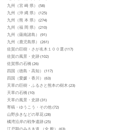
九州（宮 崎 県）
(58)
九州（沖 縄 県）
(125)
九州（熊 本 県）
(274)
九州（福 岡 県）
(210)
九州（薩南諸島）
(91)
九州（鹿児島県）
(261)
佐賀の巨樹・さが名木１００選
(117)
佐賀の風景・史跡
(102)
佐賀県の石橋
(26)
四国（徳島・高知）
(117)
四国（愛媛・香川）
(63)
天草の巨樹・ふるさと熊本の樹木
(23)
天草の石橋
(10)
天草の風景・史跡
(31)
寄稿・ゆうこう・その他
(72)
山野歩きなどの草花
(28)
橘湾沿岸の戦争遺跡
(25)
江戸期のみさき道 （全 般）
(63)