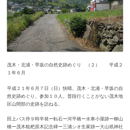
茂木・北浦・早坂の自然史跡めぐり （２） 平成２
１年６月
平成２１年６月７日（日）快晴。茂木・北浦・早坂の自
然史跡めぐり。参加１０人。普段行くことがない茂木地
区山間部の史跡を訪ねる。
田上バス停９時半発ー転石ー河平橋ー水車小屋跡ー柳山
橋ー茂木枇杷原木記念碑ー三浦シオ生家跡ー大山祇神社