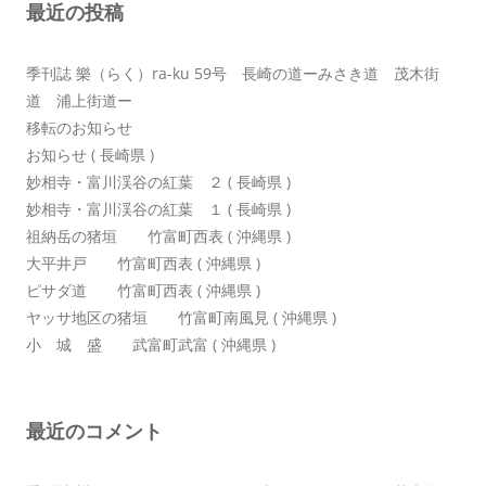
最近の投稿
ン
季刊誌 樂（らく）ra-ku 59号 長崎の道ーみさき道 茂木街
道 浦上街道ー
移転のお知らせ
お知らせ ( 長崎県 )
妙相寺・富川渓谷の紅葉 ２ ( 長崎県 )
妙相寺・富川渓谷の紅葉 １ ( 長崎県 )
祖納岳の猪垣 竹富町西表 ( 沖縄県 )
大平井戸 竹富町西表 ( 沖縄県 )
ピサダ道 竹富町西表 ( 沖縄県 )
ヤッサ地区の猪垣 竹富町南風見 ( 沖縄県 )
小 城 盛 武富町武富 ( 沖縄県 )
最近のコメント