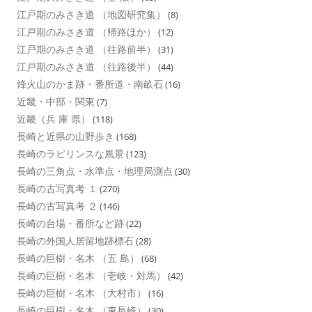
江戸期のみさき道 （地図研究集）
(8)
江戸期のみさき道 （帰路ほか）
(12)
江戸期のみさき道 （往路前半）
(31)
江戸期のみさき道 （往路後半）
(44)
烽火山のかま跡・番所道・南畝石
(16)
近畿・中部・関東
(7)
近畿（兵 庫 県）
(118)
長崎と近県の山野歩き
(168)
長崎のラビリンスな風景
(123)
長崎の三角点・水準点・地理局測点
(30)
長崎の古写真考 １
(270)
長崎の古写真考 ２
(146)
長崎の台場・番所など跡
(22)
長崎の外国人居留地跡標石
(28)
長崎の巨樹・名木 （五 島）
(68)
長崎の巨樹・名木 （壱岐・対馬）
(42)
長崎の巨樹・名木 （大村市）
(16)
長崎の巨樹・名木 （東長崎）
(30)