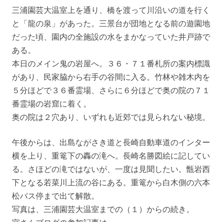
三浦園芸大温室上を通り、橋を渡って川沿いの道を行く
と「龍の泉」があった。三景台が団地となる前の遊園地
だった頃、園内の全施設の水をまかなっていた井戸跡で
ある。
本日のメイン鬼の岩屋へ。３６・７１番札所の案内標識
があり、民家脇から右手の谷間に入る。竹林や雑木内を
５分ほどで３６番霊場、さらに６分ほどで奥の院の７１
番霊場の岩窟に着く。
奥の院は２穴あり、いずれも近郊では見られない秘境。
午後からは、出島ながさき道と長崎自動車道のインター
横を上り、重篭下の轟の滝へ。長崎名勝図絵に記してい
る。さほどの滝ではないが、一度は見聞したい。甑岩西
下となる若菜川上流の谷にある。重篭から白木側の六本
松バス停まで出て解散。
写真は、三浦園芸大温室までの（１）からの続き。