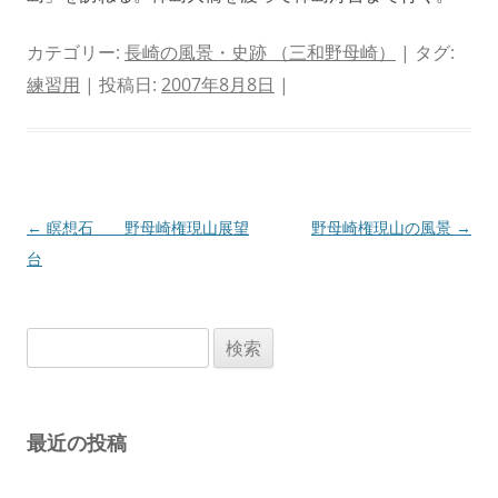
カテゴリー:
長崎の風景・史跡 （三和野母崎）
| タグ:
練習用
| 投稿日:
2007年8月8日
|
投
←
瞑想石 野母崎権現山展望
野母崎権現山の風景
→
稿
台
ナ
ビ
検
ゲ
索:
ー
シ
最近の投稿
ョ
ン