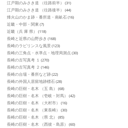
江戸期のみさき道 （往路前半）
(31)
江戸期のみさき道 （往路後半）
(44)
烽火山のかま跡・番所道・南畝石
(16)
近畿・中部・関東
(7)
近畿（兵 庫 県）
(118)
長崎と近県の山野歩き
(168)
長崎のラビリンスな風景
(123)
長崎の三角点・水準点・地理局測点
(30)
長崎の古写真考 １
(270)
長崎の古写真考 ２
(146)
長崎の台場・番所など跡
(22)
長崎の外国人居留地跡標石
(28)
長崎の巨樹・名木 （五 島）
(68)
長崎の巨樹・名木 （壱岐・対馬）
(42)
長崎の巨樹・名木 （大村市）
(16)
長崎の巨樹・名木 （東長崎）
(30)
長崎の巨樹・名木 （県 北）
(85)
長崎の巨樹・名木 （西彼・島原）
(60)