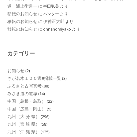
道 浦上街道ー
に
半田弘美
より
移転のお知らせ
に
ハンター
より
移転のお知らせ
伊神正太郎
に
より
移転のお知らせ
に
onnanomiyako
より
カテゴリー
お知らせ
(2)
さが名木１００選■掲載一覧
(3)
ふるさと古写真考
(88)
みさき道の道塚
(14)
中国（島根・鳥取）
(22)
中国（広島・岡山）
(5)
九州（大 分 県）
(296)
九州（宮 崎 県）
(58)
九州（沖 縄 県）
(125)