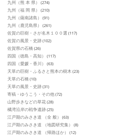
九州（熊 本 県）
(274)
九州（福 岡 県）
(210)
九州（薩南諸島）
(91)
九州（鹿児島県）
(261)
佐賀の巨樹・さが名木１００選
(117)
佐賀の風景・史跡
(102)
佐賀県の石橋
(26)
四国（徳島・高知）
(117)
四国（愛媛・香川）
(63)
天草の巨樹・ふるさと熊本の樹木
(23)
天草の石橋
(10)
天草の風景・史跡
(31)
寄稿・ゆうこう・その他
(72)
山野歩きなどの草花
(28)
橘湾沿岸の戦争遺跡
(25)
江戸期のみさき道 （全 般）
(63)
江戸期のみさき道 （地図研究集）
(8)
江戸期のみさき道 （帰路ほか）
(12)