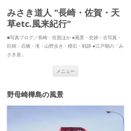
みさき道人 "長崎・佐賀・天
草etc.風来紀行"
■写真ブログ／長崎・佐賀ほか ●風景・史跡・古写真・
巨樹・石橋・滝・山野歩き・標石・戦跡 ●江戸期の「み
さき道」
コ
メニュー
ン
テ
ン
ツ
へ
野母崎樺島の風景
ス
キ
ッ
プ