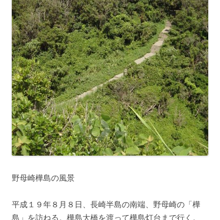
野母崎樺島の風景
平成１９年８月８日、長崎半島の南端、野母崎の「樺
島」を訪ねる。樺島大橋を渡って樺島灯台まで行く。