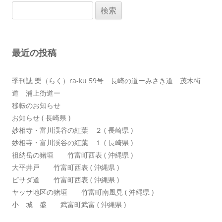
検
ゲ
索:
ー
シ
最近の投稿
ョ
ン
季刊誌 樂（らく）ra-ku 59号 長崎の道ーみさき道 茂木街
道 浦上街道ー
移転のお知らせ
お知らせ ( 長崎県 )
妙相寺・富川渓谷の紅葉 ２ ( 長崎県 )
妙相寺・富川渓谷の紅葉 １ ( 長崎県 )
祖納岳の猪垣 竹富町西表 ( 沖縄県 )
大平井戸 竹富町西表 ( 沖縄県 )
ピサダ道 竹富町西表 ( 沖縄県 )
ヤッサ地区の猪垣 竹富町南風見 ( 沖縄県 )
小 城 盛 武富町武富 ( 沖縄県 )