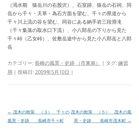
（渇水期 猿岳川の右股沢）、石室跡、猿岳の石祠、同
岳から千々・天草・為石方面を望む、千々の県道から
千々川上流の谷を望む、同谷にある納手岩三段滑滝
（千々集落の取水口下流）、小八郎岳の下りから見た
千々峠（乙女峠）、佐敷岳途中から見た小八郎岳と八郎
岳
カテゴリー:
長崎の風景・史跡 （市東南）
| タグ:
練習
用
| 投稿日:
2009年5月10日
|
投
←
茂木の散策 （３） 千々の
茂木の散策 （５） 茂木の風
稿
風景・史跡 長崎市千々町
景・史跡 長崎市茂木町
→
ナ
ビ