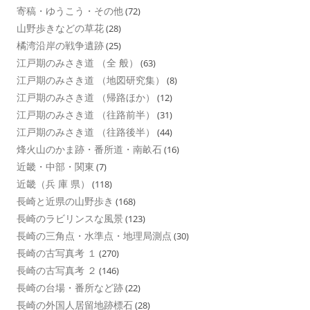
寄稿・ゆうこう・その他
(72)
山野歩きなどの草花
(28)
橘湾沿岸の戦争遺跡
(25)
江戸期のみさき道 （全 般）
(63)
江戸期のみさき道 （地図研究集）
(8)
江戸期のみさき道 （帰路ほか）
(12)
江戸期のみさき道 （往路前半）
(31)
江戸期のみさき道 （往路後半）
(44)
烽火山のかま跡・番所道・南畝石
(16)
近畿・中部・関東
(7)
近畿（兵 庫 県）
(118)
長崎と近県の山野歩き
(168)
長崎のラビリンスな風景
(123)
長崎の三角点・水準点・地理局測点
(30)
長崎の古写真考 １
(270)
長崎の古写真考 ２
(146)
長崎の台場・番所など跡
(22)
長崎の外国人居留地跡標石
(28)