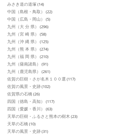
みさき道の道塚
(14)
中国（島根・鳥取）
(22)
中国（広島・岡山）
(5)
九州（大 分 県）
(296)
九州（宮 崎 県）
(58)
九州（沖 縄 県）
(125)
九州（熊 本 県）
(274)
九州（福 岡 県）
(210)
九州（薩南諸島）
(91)
九州（鹿児島県）
(261)
佐賀の巨樹・さが名木１００選
(117)
佐賀の風景・史跡
(102)
佐賀県の石橋
(26)
四国（徳島・高知）
(117)
四国（愛媛・香川）
(63)
天草の巨樹・ふるさと熊本の樹木
(23)
天草の石橋
(10)
天草の風景・史跡
(31)