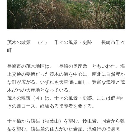
茂木の散策 （４） 千々の風景・史跡 長崎市千々
町
長崎市の茂木地区は、「長崎の奥座敷」ともいわれ、海
上交通の要所だった茂木の港を中心に、南北に自然豊か
な町が広がる。いずれも天草灘に面し、豊富な漁獲と茂
木びわの大産地となっている。
茂木の散策（４）は、千々の風景・史跡。ここは健脚向
きの難コース。経験ある指導者を要する。
千々橋から猿岳（秋葉山）を望む、鈴虫岩、同岩から猿
岳を望む、猿岳麓の住人がいた岩屋、滝修行の捨身滝