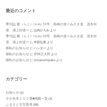
最近のコメント
季刊誌 樂（らく）ra-ku 59号 長崎の道ーみさき道 茂木街
道 浦上街道ー
に
山内ひろみ
より
季刊誌 樂（らく）ra-ku 59号 長崎の道ーみさき道 茂木街
道 浦上街道ー
に
半田弘美
より
移転のお知らせ
に
ハンター
より
移転のお知らせ
伊神正太郎
に
より
移転のお知らせ
に
onnanomiyako
より
カテゴリー
お知らせ
(2)
さが名木１００選■掲載一覧
(3)
ふるさと古写真考
(88)