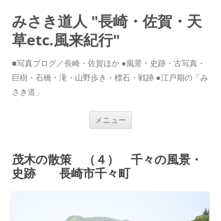
みさき道人 "長崎・佐賀・天
草etc.風来紀行"
■写真ブログ／長崎・佐賀ほか ●風景・史跡・古写真・
巨樹・石橋・滝・山野歩き・標石・戦跡 ●江戸期の「み
さき道」
コ
メニュー
ン
テ
ン
ツ
へ
茂木の散策 （４） 千々の風景・
ス
キ
史跡 長崎市千々町
ッ
プ