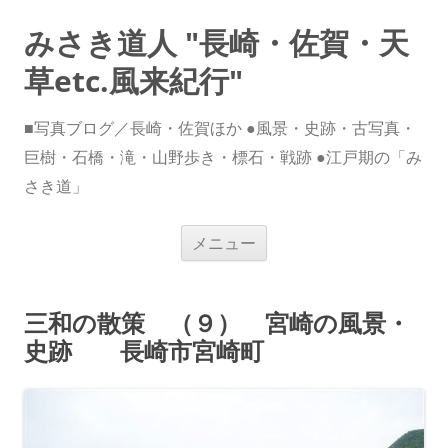
みさき道人 "長崎・佐賀・天
草etc.風来紀行"
■写真ブログ／長崎・佐賀ほか ●風景・史跡・古写真・
巨樹・石橋・滝・山野歩き・標石・戦跡 ●江戸期の「み
さき道」
コ
メニュー
ン
テ
ン
ツ
へ
三和の散策 （９） 宮崎の風景・
ス
キ
史跡 長崎市宮崎町
ッ
プ