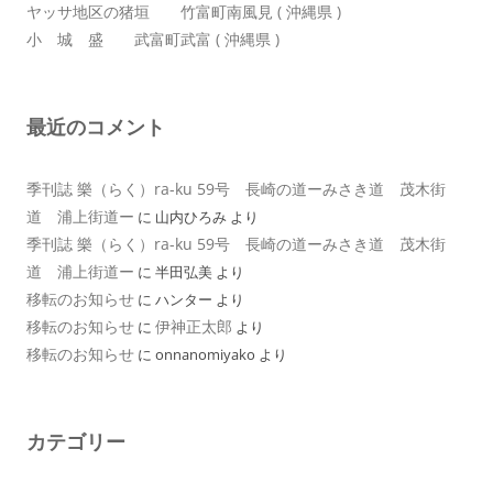
ヤッサ地区の猪垣 竹富町南風見 ( 沖縄県 )
小 城 盛 武富町武富 ( 沖縄県 )
最近のコメント
季刊誌 樂（らく）ra-ku 59号 長崎の道ーみさき道 茂木街
道 浦上街道ー
に
山内ひろみ
より
季刊誌 樂（らく）ra-ku 59号 長崎の道ーみさき道 茂木街
道 浦上街道ー
に
半田弘美
より
移転のお知らせ
に
ハンター
より
移転のお知らせ
伊神正太郎
に
より
移転のお知らせ
に
onnanomiyako
より
カテゴリー