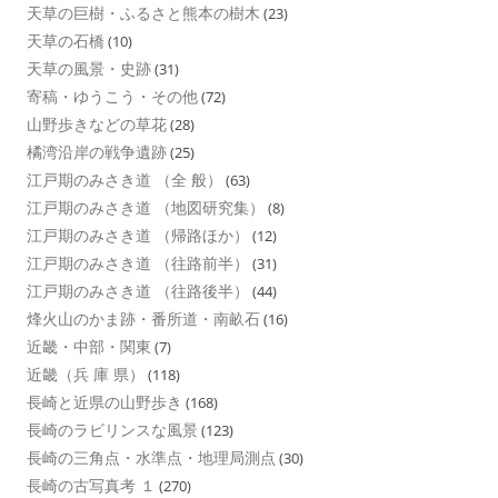
天草の巨樹・ふるさと熊本の樹木
(23)
天草の石橋
(10)
天草の風景・史跡
(31)
寄稿・ゆうこう・その他
(72)
山野歩きなどの草花
(28)
橘湾沿岸の戦争遺跡
(25)
江戸期のみさき道 （全 般）
(63)
江戸期のみさき道 （地図研究集）
(8)
江戸期のみさき道 （帰路ほか）
(12)
江戸期のみさき道 （往路前半）
(31)
江戸期のみさき道 （往路後半）
(44)
烽火山のかま跡・番所道・南畝石
(16)
近畿・中部・関東
(7)
近畿（兵 庫 県）
(118)
長崎と近県の山野歩き
(168)
長崎のラビリンスな風景
(123)
長崎の三角点・水準点・地理局測点
(30)
長崎の古写真考 １
(270)