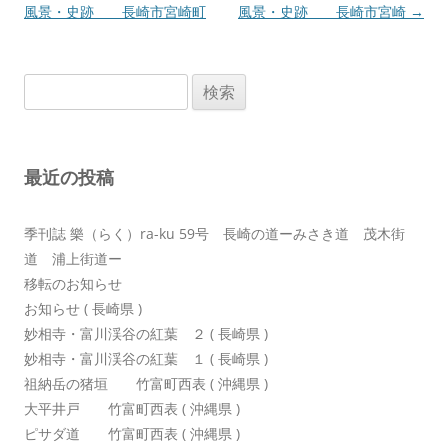
稿
風景・史跡 長崎市宮崎町
風景・史跡 長崎市宮崎
→
ナ
ビ
検
ゲ
索:
ー
シ
最近の投稿
ョ
ン
季刊誌 樂（らく）ra-ku 59号 長崎の道ーみさき道 茂木街
道 浦上街道ー
移転のお知らせ
お知らせ ( 長崎県 )
妙相寺・富川渓谷の紅葉 ２ ( 長崎県 )
妙相寺・富川渓谷の紅葉 １ ( 長崎県 )
祖納岳の猪垣 竹富町西表 ( 沖縄県 )
大平井戸 竹富町西表 ( 沖縄県 )
ピサダ道 竹富町西表 ( 沖縄県 )