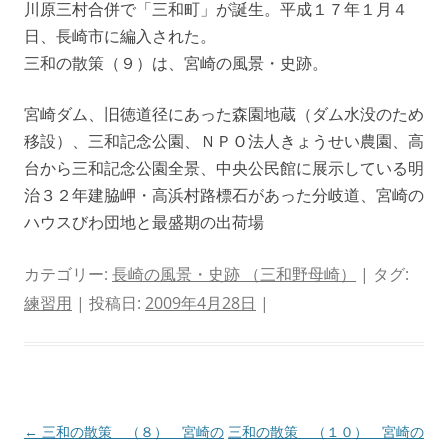
川原三村合併で「三和町」が誕生。平成１７年１月４
日、長崎市に編入された。
三和の散策（９）は、宮崎の風景・史跡。
宮崎ダム、旧徳道径にあった森園地蔵（ダム水没のため
移設）、三和記念公園、ＮＰＯ法人きょうせい農園、高
台から三和記念公園全景、中央公民館に展示している明
治３２年建脇岬・高浜村路標石があった分岐道、宮崎の
ハウスびわ団地と最盛期の出荷場
カテゴリー:
長崎の風景・史跡 （三和野母崎）
| タグ:
練習用
| 投稿日:
2009年4月28日
|
投
←
三和の散策 （８） 宮崎の
三和の散策 （１０） 宮崎の