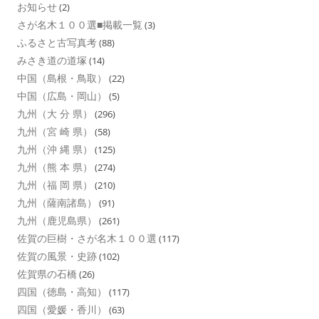
お知らせ
(2)
さが名木１００選■掲載一覧
(3)
ふるさと古写真考
(88)
みさき道の道塚
(14)
中国（島根・鳥取）
(22)
中国（広島・岡山）
(5)
九州（大 分 県）
(296)
九州（宮 崎 県）
(58)
九州（沖 縄 県）
(125)
九州（熊 本 県）
(274)
九州（福 岡 県）
(210)
九州（薩南諸島）
(91)
九州（鹿児島県）
(261)
佐賀の巨樹・さが名木１００選
(117)
佐賀の風景・史跡
(102)
佐賀県の石橋
(26)
四国（徳島・高知）
(117)
四国（愛媛・香川）
(63)