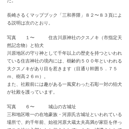
た。
長崎さるくマップブック「三和界隈」８２〜８３頁によ
る説明は次のとおり。
写真 １〜 住吉川原神社のクスノキ（市指定天
然記念物）と狛犬
川原地区の守り神として千年以上の歴史を持つといわれ
ている住吉神社の境内には、樹齢約５００年といわれる
大クスノキがあり目を惹きます（目通り幹囲５．７５
ｍ、樹高２６ｍ）。
また、社殿前には趣がある一風変わった石彫一対の狛犬
が社殿を護っています。
写真 ６〜 城山の古城址
三和地区唯一の在地豪族・河原氏古城址といわれている
場所で、約千年前、始祖河原大蔵太夫高満が家臣を伴っ