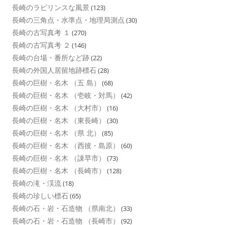
長崎のラビリンスな風景
(123)
長崎の三角点・水準点・地理局測点
(30)
長崎の古写真考 １
(270)
長崎の古写真考 ２
(146)
長崎の台場・番所など跡
(22)
長崎の外国人居留地跡標石
(28)
長崎の巨樹・名木 （五 島）
(68)
長崎の巨樹・名木 （壱岐・対馬）
(42)
長崎の巨樹・名木 （大村市）
(16)
長崎の巨樹・名木 （東長崎）
(30)
長崎の巨樹・名木 （県 北）
(85)
長崎の巨樹・名木 （西彼・島原）
(60)
長崎の巨樹・名木 （諌早市）
(73)
長崎の巨樹・名木 （長崎市）
(128)
長崎の滝・渓流
(18)
長崎の珍しい標石
(65)
長崎の石・岩・石造物 （県南北）
(33)
長崎の石・岩・石造物 （長崎市）
(92)