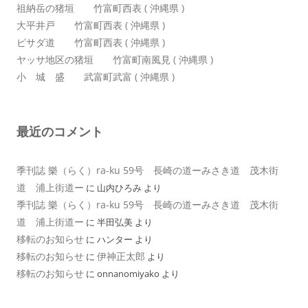
祖納岳の猪垣 竹富町西表 ( 沖縄県 )
大平井戸 竹富町西表 ( 沖縄県 )
ピサダ道 竹富町西表 ( 沖縄県 )
ヤッサ地区の猪垣 竹富町南風見 ( 沖縄県 )
小 城 盛 武富町武富 ( 沖縄県 )
最近のコメント
季刊誌 樂（らく）ra-ku 59号 長崎の道ーみさき道 茂木街
道 浦上街道ー
に
山内ひろみ
より
季刊誌 樂（らく）ra-ku 59号 長崎の道ーみさき道 茂木街
道 浦上街道ー
に
半田弘美
より
移転のお知らせ
に
ハンター
より
移転のお知らせ
伊神正太郎
に
より
移転のお知らせ
に
onnanomiyako
より