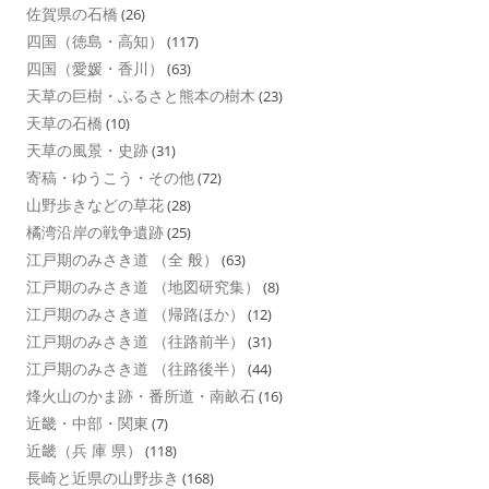
佐賀県の石橋
(26)
四国（徳島・高知）
(117)
四国（愛媛・香川）
(63)
天草の巨樹・ふるさと熊本の樹木
(23)
天草の石橋
(10)
天草の風景・史跡
(31)
寄稿・ゆうこう・その他
(72)
山野歩きなどの草花
(28)
橘湾沿岸の戦争遺跡
(25)
江戸期のみさき道 （全 般）
(63)
江戸期のみさき道 （地図研究集）
(8)
江戸期のみさき道 （帰路ほか）
(12)
江戸期のみさき道 （往路前半）
(31)
江戸期のみさき道 （往路後半）
(44)
烽火山のかま跡・番所道・南畝石
(16)
近畿・中部・関東
(7)
近畿（兵 庫 県）
(118)
長崎と近県の山野歩き
(168)