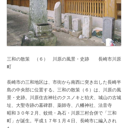
三和の散策 （６） 川原の風景・史跡 長崎市川原
町
長崎市の三和地区は、市街から南西に突き出した長崎半
島の中央部に位置する。三和の散策（６）は、川原の風
景・史跡。川原住吉神社のクスノキと狛犬、城山の古城
址、大聖寺跡の墓碑群、薬師寺、八幡神社、法音寺
昭和３０年２月、蚊焼・為石・川原三村合併で「三和
町」が誕生。平成１７年１月４日、長崎市に編入され