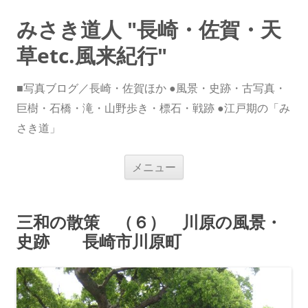
みさき道人 "長崎・佐賀・天
草etc.風来紀行"
■写真ブログ／長崎・佐賀ほか ●風景・史跡・古写真・
巨樹・石橋・滝・山野歩き・標石・戦跡 ●江戸期の「み
さき道」
コ
メニュー
ン
テ
ン
ツ
へ
三和の散策 （６） 川原の風景・
ス
キ
史跡 長崎市川原町
ッ
プ