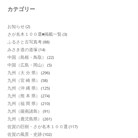
カテゴリー
お知らせ
(2)
さが名木１００選■掲載一覧
(3)
ふるさと古写真考
(88)
みさき道の道塚
(14)
中国（島根・鳥取）
(22)
中国（広島・岡山）
(5)
九州（大 分 県）
(296)
九州（宮 崎 県）
(58)
九州（沖 縄 県）
(125)
九州（熊 本 県）
(274)
九州（福 岡 県）
(210)
九州（薩南諸島）
(91)
九州（鹿児島県）
(261)
佐賀の巨樹・さが名木１００選
(117)
佐賀の風景・史跡
(102)