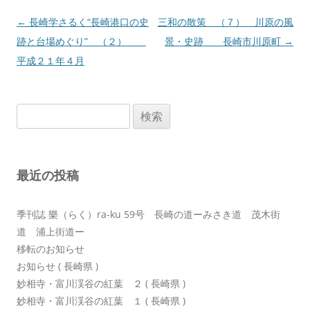
投
←
長崎学さるく“長崎港口の史
三和の散策 （７） 川原の風
稿
跡と台場めぐり” （２）
景・史跡 長崎市川原町
→
ナ
平成２１年４月
ビ
ゲ
検
ー
索:
シ
ョ
最近の投稿
ン
季刊誌 樂（らく）ra-ku 59号 長崎の道ーみさき道 茂木街
道 浦上街道ー
移転のお知らせ
お知らせ ( 長崎県 )
妙相寺・富川渓谷の紅葉 ２ ( 長崎県 )
妙相寺・富川渓谷の紅葉 １ ( 長崎県 )