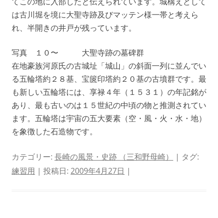
てこの地に入部したと伝えられています。城構えとして
は古川堀を境に大聖寺跡及びマッテン様一帯と考えら
れ、半開きの井戸が残っています。
写真 １０〜 大聖寺跡の墓碑群
在地豪族河原氏の古城址「城山」の斜面一列に並んでい
る五輪塔約２８基、宝篋印塔約２０基の古墳群です。最
も新しい五輪塔には、享禄４年（１５３１）の年記銘が
あり、最も古いのは１５世紀の中頃の物と推測されてい
ます。五輪塔は宇宙の五大要素（空・風・火・水・地）
を象徴した石造物です。
カテゴリー:
長崎の風景・史跡 （三和野母崎）
| タグ:
練習用
| 投稿日:
2009年4月27日
|