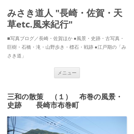
みさき道人 "長崎・佐賀・天
草etc.風来紀行"
■写真ブログ／長崎・佐賀ほか ●風景・史跡・古写真・
巨樹・石橋・滝・山野歩き・標石・戦跡 ●江戸期の「み
さき道」
コ
メニュー
ン
テ
ン
ツ
へ
三和の散策 （１） 布巻の風景・
ス
キ
史跡 長崎市布巻町
ッ
プ