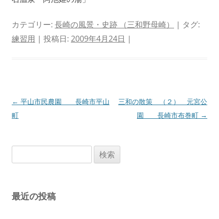
カテゴリー:
長崎の風景・史跡 （三和野母崎）
| タグ:
練習用
| 投稿日:
2009年4月24日
|
投
←
平山市民農園 長崎市平山
三和の散策 （２） 元宮公
稿
町
園 長崎市布巻町
→
ナ
ビ
検
ゲ
索:
ー
シ
最近の投稿
ョ
ン