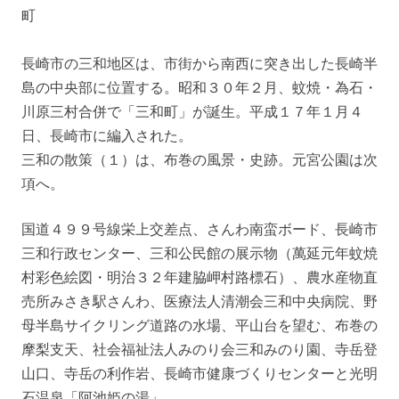
町
長崎市の三和地区は、市街から南西に突き出した長崎半
島の中央部に位置する。昭和３０年２月、蚊焼・為石・
川原三村合併で「三和町」が誕生。平成１７年１月４
日、長崎市に編入された。
三和の散策（１）は、布巻の風景・史跡。元宮公園は次
項へ。
国道４９９号線栄上交差点、さんわ南蛮ボード、長崎市
三和行政センター、三和公民館の展示物（萬延元年蚊焼
村彩色絵図・明治３２年建脇岬村路標石）、農水産物直
売所みさき駅さんわ、医療法人清潮会三和中央病院、野
母半島サイクリング道路の水場、平山台を望む、布巻の
摩梨支天、社会福祉法人みのり会三和みのり園、寺岳登
山口、寺岳の利作岩、長崎市健康づくりセンターと光明
石温泉「阿池姫の湯」