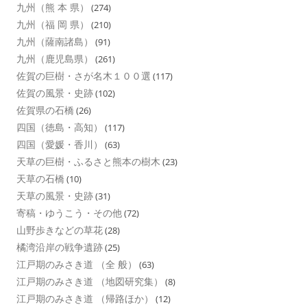
九州（熊 本 県）
(274)
九州（福 岡 県）
(210)
九州（薩南諸島）
(91)
九州（鹿児島県）
(261)
佐賀の巨樹・さが名木１００選
(117)
佐賀の風景・史跡
(102)
佐賀県の石橋
(26)
四国（徳島・高知）
(117)
四国（愛媛・香川）
(63)
天草の巨樹・ふるさと熊本の樹木
(23)
天草の石橋
(10)
天草の風景・史跡
(31)
寄稿・ゆうこう・その他
(72)
山野歩きなどの草花
(28)
橘湾沿岸の戦争遺跡
(25)
江戸期のみさき道 （全 般）
(63)
江戸期のみさき道 （地図研究集）
(8)
江戸期のみさき道 （帰路ほか）
(12)