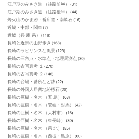
江戸期のみさき道 （往路前半）
(31)
江戸期のみさき道 （往路後半）
(44)
烽火山のかま跡・番所道・南畝石
(16)
近畿・中部・関東
(7)
近畿（兵 庫 県）
(118)
長崎と近県の山野歩き
(168)
長崎のラビリンスな風景
(123)
長崎の三角点・水準点・地理局測点
(30)
長崎の古写真考 １
(270)
長崎の古写真考 ２
(146)
長崎の台場・番所など跡
(22)
長崎の外国人居留地跡標石
(28)
長崎の巨樹・名木 （五 島）
(68)
長崎の巨樹・名木 （壱岐・対馬）
(42)
長崎の巨樹・名木 （大村市）
(16)
長崎の巨樹・名木 （東長崎）
(30)
長崎の巨樹・名木 （県 北）
(85)
長崎の巨樹・名木 （西彼・島原）
(60)