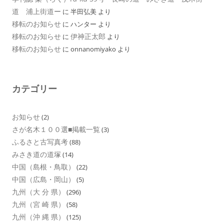
道 浦上街道ー
に
半田弘美
より
移転のお知らせ
に
ハンター
より
移転のお知らせ
伊神正太郎
に
より
移転のお知らせ
に
onnanomiyako
より
カテゴリー
お知らせ
(2)
さが名木１００選■掲載一覧
(3)
ふるさと古写真考
(88)
みさき道の道塚
(14)
中国（島根・鳥取）
(22)
中国（広島・岡山）
(5)
九州（大 分 県）
(296)
九州（宮 崎 県）
(58)
九州（沖 縄 県）
(125)