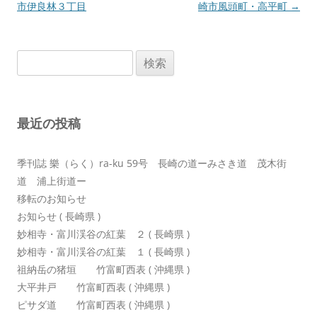
稿
市伊良林３丁目
崎市風頭町・高平町
→
ナ
ビ
検
ゲ
索:
ー
シ
最近の投稿
ョ
ン
季刊誌 樂（らく）ra-ku 59号 長崎の道ーみさき道 茂木街
道 浦上街道ー
移転のお知らせ
お知らせ ( 長崎県 )
妙相寺・富川渓谷の紅葉 ２ ( 長崎県 )
妙相寺・富川渓谷の紅葉 １ ( 長崎県 )
祖納岳の猪垣 竹富町西表 ( 沖縄県 )
大平井戸 竹富町西表 ( 沖縄県 )
ピサダ道 竹富町西表 ( 沖縄県 )