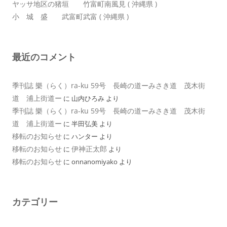
ヤッサ地区の猪垣 竹富町南風見 ( 沖縄県 )
小 城 盛 武富町武富 ( 沖縄県 )
最近のコメント
季刊誌 樂（らく）ra-ku 59号 長崎の道ーみさき道 茂木街
道 浦上街道ー
に
山内ひろみ
より
季刊誌 樂（らく）ra-ku 59号 長崎の道ーみさき道 茂木街
道 浦上街道ー
に
半田弘美
より
移転のお知らせ
に
ハンター
より
移転のお知らせ
伊神正太郎
に
より
移転のお知らせ
に
onnanomiyako
より
カテゴリー