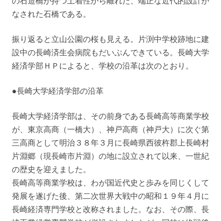
の石造橋が持つ土着性から離れた、端正な近代的設計が
なされた石橋である。
振り返ると立山公園の桜も見える。片渕中学校跡地に建
設中の長崎済生会病院もだいぶんできている。長崎大学
経済学部ＨＰによると、学校の沿革は次のとおり。
●長崎大学経済学部の沿革
長崎大学経済学部は、その前身である長崎高等商業学校
が、東京高商（一橋大）、神戸高商（神戸大）に次ぐ第
三高商として明治３８年３月に長崎県西彼杵郡上長崎村
片淵郷（現長崎市片淵）の地に設立されて以来、一世紀
の歴史を迎えました。
長崎高等商業学校は、わが国近代史と歩みを同じくして
発展を遂げた後、第二次世界大戦中の昭和１９年４月に
長崎経済専門学校と改称されました。なお、その際、長