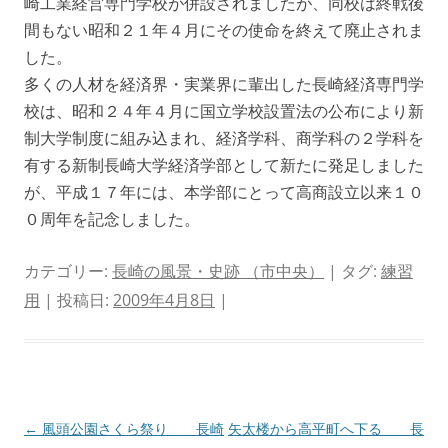
崎工業経営専門学校が併設されましたが、同校は終戦後
間もない昭和２１年４月にその使命を終えて廃止されま
した。
多くの人材を経済界・実業界に輩出した長崎経済専門学
校は、昭和２４年４月に国立学校設置法の公布により新
制大学制度に組み込まれ、経済学科、商学科の２学科を
有する新制長崎大学経済学部として新たに発足しました
が、平成１７年には、本学部にとって高商設立以来１０
０周年を記念しました。
カテゴリー:
長崎の風景・史跡 （市中央）
| タグ:
練習
用
| 投稿日:
2009年4月8日
|
投
←
風頭公園さくら祭り 長崎
矢太楼から高平町へ下る 長