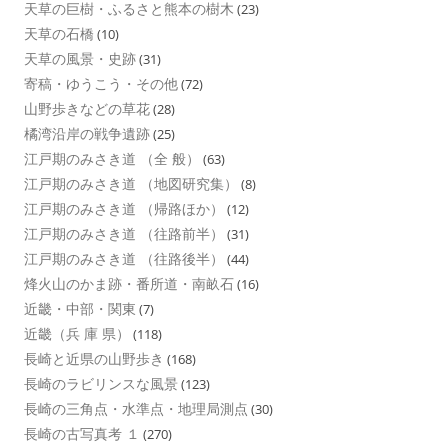
天草の巨樹・ふるさと熊本の樹木
(23)
天草の石橋
(10)
天草の風景・史跡
(31)
寄稿・ゆうこう・その他
(72)
山野歩きなどの草花
(28)
橘湾沿岸の戦争遺跡
(25)
江戸期のみさき道 （全 般）
(63)
江戸期のみさき道 （地図研究集）
(8)
江戸期のみさき道 （帰路ほか）
(12)
江戸期のみさき道 （往路前半）
(31)
江戸期のみさき道 （往路後半）
(44)
烽火山のかま跡・番所道・南畝石
(16)
近畿・中部・関東
(7)
近畿（兵 庫 県）
(118)
長崎と近県の山野歩き
(168)
長崎のラビリンスな風景
(123)
長崎の三角点・水準点・地理局測点
(30)
長崎の古写真考 １
(270)