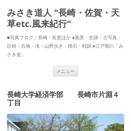
みさき道人 "長崎・佐賀・天
草etc.風来紀行"
■写真ブログ／長崎・佐賀ほか ●風景・史跡・古写真・
巨樹・石橋・滝・山野歩き・標石・戦跡 ●江戸期の「み
さき道」
コ
メニュー
ン
テ
ン
ツ
へ
長崎大学経済学部 長崎市片淵４
ス
キ
丁目
ッ
プ