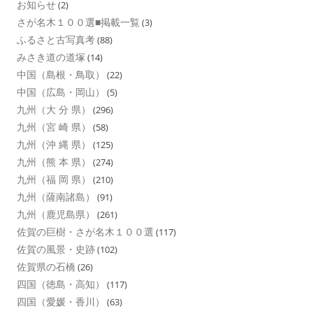
お知らせ
(2)
さが名木１００選■掲載一覧
(3)
ふるさと古写真考
(88)
みさき道の道塚
(14)
中国（島根・鳥取）
(22)
中国（広島・岡山）
(5)
九州（大 分 県）
(296)
九州（宮 崎 県）
(58)
九州（沖 縄 県）
(125)
九州（熊 本 県）
(274)
九州（福 岡 県）
(210)
九州（薩南諸島）
(91)
九州（鹿児島県）
(261)
佐賀の巨樹・さが名木１００選
(117)
佐賀の風景・史跡
(102)
佐賀県の石橋
(26)
四国（徳島・高知）
(117)
四国（愛媛・香川）
(63)