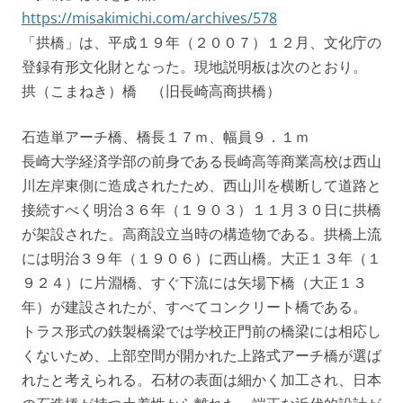
https://misakimichi.com/archives/578
「拱橋」は、平成１９年（２００７）１２月、文化庁の
登録有形文化財となった。現地説明板は次のとおり。
拱（こまねき）橋 （旧長崎高商拱橋）
石造単アーチ橋、橋長１７ｍ、幅員９．１ｍ
長崎大学経済学部の前身である長崎高等商業高校は西山
川左岸東側に造成されたため、西山川を横断して道路と
接続すべく明治３６年（１９０３）１１月３０日に拱橋
が架設された。高商設立当時の構造物である。拱橋上流
には明治３９年（１９０６）に西山橋。大正１３年（１
９２４）に片淵橋、すぐ下流には矢場下橋（大正１３
年）が建設されたが、すべてコンクリート橋である。
トラス形式の鉄製橋梁では学校正門前の橋梁には相応し
くないため、上部空間が開かれた上路式アーチ橋が選ば
れたと考えられる。石材の表面は細かく加工され、日本