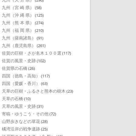
(296)
九州（宮 崎 県）
(58)
九州（沖 縄 県）
(125)
九州（熊 本 県）
(274)
九州（福 岡 県）
(210)
九州（薩南諸島）
(91)
九州（鹿児島県）
(261)
佐賀の巨樹・さが名木１００選
(117)
佐賀の風景・史跡
(102)
佐賀県の石橋
(26)
四国（徳島・高知）
(117)
四国（愛媛・香川）
(63)
天草の巨樹・ふるさと熊本の樹木
(23)
天草の石橋
(10)
天草の風景・史跡
(31)
寄稿・ゆうこう・その他
(72)
山野歩きなどの草花
(28)
橘湾沿岸の戦争遺跡
(25)