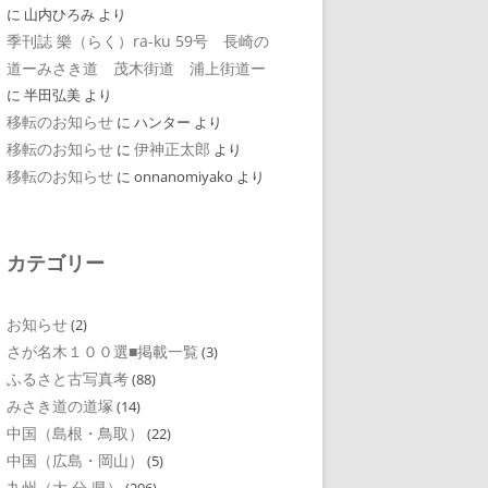
に
山内ひろみ
より
季刊誌 樂（らく）ra-ku 59号 長崎の
道ーみさき道 茂木街道 浦上街道ー
に
半田弘美
より
移転のお知らせ
に
ハンター
より
移転のお知らせ
伊神正太郎
に
より
移転のお知らせ
に
onnanomiyako
より
カテゴリー
お知らせ
(2)
さが名木１００選■掲載一覧
(3)
ふるさと古写真考
(88)
みさき道の道塚
(14)
中国（島根・鳥取）
(22)
中国（広島・岡山）
(5)
九州（大 分 県）