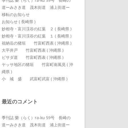
季刊誌 樂（らく）ra-ku 59号 長崎の
道ーみさき道 茂木街道 浦上街道ー
移転のお知らせ
お知らせ ( 長崎県 )
妙相寺・富川渓谷の紅葉 ２ ( 長崎県 )
妙相寺・富川渓谷の紅葉 １ ( 長崎県 )
祖納岳の猪垣 竹富町西表 ( 沖縄県 )
大平井戸 竹富町西表 ( 沖縄県 )
ピサダ道 竹富町西表 ( 沖縄県 )
ヤッサ地区の猪垣 竹富町南風見 ( 沖
縄県 )
小 城 盛 武富町武富 ( 沖縄県 )
最近のコメント
季刊誌 樂（らく）ra-ku 59号 長崎の
道ーみさき道 茂木街道 浦上街道ー