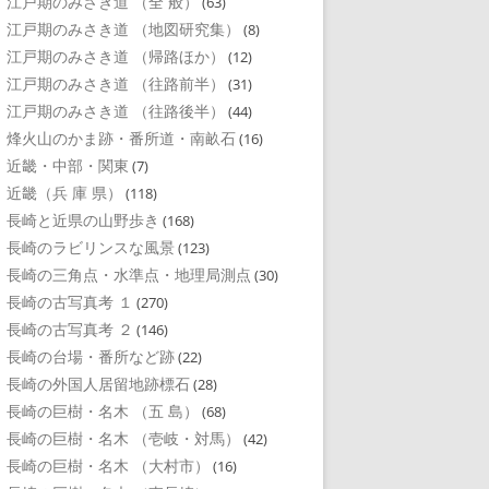
江戸期のみさき道 （全 般）
(63)
江戸期のみさき道 （地図研究集）
(8)
江戸期のみさき道 （帰路ほか）
(12)
江戸期のみさき道 （往路前半）
(31)
江戸期のみさき道 （往路後半）
(44)
烽火山のかま跡・番所道・南畝石
(16)
近畿・中部・関東
(7)
近畿（兵 庫 県）
(118)
長崎と近県の山野歩き
(168)
長崎のラビリンスな風景
(123)
長崎の三角点・水準点・地理局測点
(30)
長崎の古写真考 １
(270)
長崎の古写真考 ２
(146)
長崎の台場・番所など跡
(22)
長崎の外国人居留地跡標石
(28)
長崎の巨樹・名木 （五 島）
(68)
長崎の巨樹・名木 （壱岐・対馬）
(42)
長崎の巨樹・名木 （大村市）
(16)