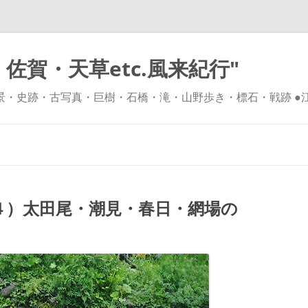
佐賀・天草etc.風来紀行"
風景・史跡・古写真・巨樹・石橋・滝・山野歩き・標石・戦跡 ●
コ
ン
テ
ン
ツ
へ
ス
キ
４）太田尾・潮見・春日・網場の
ッ
プ