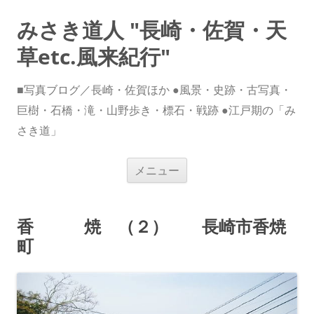
みさき道人 "長崎・佐賀・天
草etc.風来紀行"
■写真ブログ／長崎・佐賀ほか ●風景・史跡・古写真・
巨樹・石橋・滝・山野歩き・標石・戦跡 ●江戸期の「み
さき道」
コ
メニュー
ン
テ
ン
ツ
へ
香 焼 （２） 長崎市香焼
ス
キ
町
ッ
プ