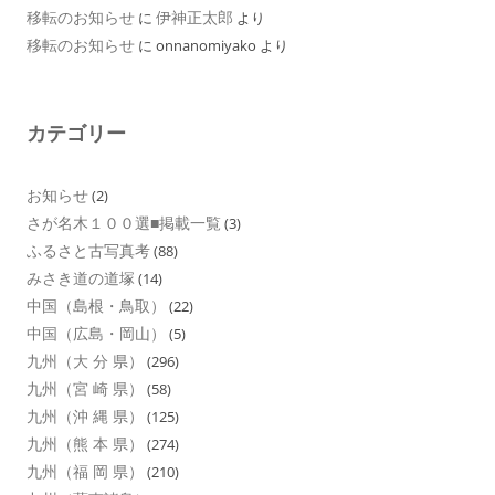
移転のお知らせ
伊神正太郎
に
より
移転のお知らせ
に
onnanomiyako
より
カテゴリー
お知らせ
(2)
さが名木１００選■掲載一覧
(3)
ふるさと古写真考
(88)
みさき道の道塚
(14)
中国（島根・鳥取）
(22)
中国（広島・岡山）
(5)
九州（大 分 県）
(296)
九州（宮 崎 県）
(58)
九州（沖 縄 県）
(125)
九州（熊 本 県）
(274)
九州（福 岡 県）
(210)