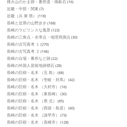
烽火山のかま跡・番所道・南畝石
(16)
近畿・中部・関東
(7)
近畿（兵 庫 県）
(118)
長崎と近県の山野歩き
(168)
長崎のラビリンスな風景
(123)
長崎の三角点・水準点・地理局測点
(30)
長崎の古写真考 １
(270)
長崎の古写真考 ２
(146)
長崎の台場・番所など跡
(22)
長崎の外国人居留地跡標石
(28)
長崎の巨樹・名木 （五 島）
(68)
長崎の巨樹・名木 （壱岐・対馬）
(42)
長崎の巨樹・名木 （大村市）
(16)
長崎の巨樹・名木 （東長崎）
(30)
長崎の巨樹・名木 （県 北）
(85)
長崎の巨樹・名木 （西彼・島原）
(60)
長崎の巨樹・名木 （諌早市）
(73)
長崎の巨樹・名木 （長崎市）
(128)