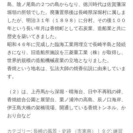
島、陰ノ尾島の２つの島からなり、徳川時代は佐賀藩深
堀領の所領でした。廃藩置県後は長崎県深堀村に属しま
したが、明治３１年（１８９８）に分村。その後１００
年という長い年月は香焼町として石炭業、造船業と共に
歴史を築いてきました。
昭和４６年に完成した臨海工業用埋立で長崎半島と陸続
きになり、旧造船所施設を三菱重工業（株）が取得し、
世界的規模の造船機械産業の立地となりました。
香焼という地名は、弘法大師の焼香伝説に由来していま
す。
（２）は、上丹馬から深堀・晴海台、日中不再戦の碑、
香焼総合公園と展望台、栗ノ浦沖の高島、辰ノ口海岸、
伊王島大橋の架橋現場、開通している香焼トンネル、か
おり台など
カテゴリー:
長崎の風景・史跡 （市東南）
| タグ:
練習