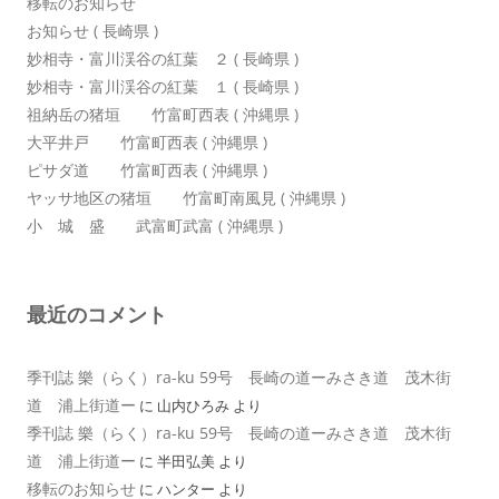
移転のお知らせ
お知らせ ( 長崎県 )
妙相寺・富川渓谷の紅葉 ２ ( 長崎県 )
妙相寺・富川渓谷の紅葉 １ ( 長崎県 )
祖納岳の猪垣 竹富町西表 ( 沖縄県 )
大平井戸 竹富町西表 ( 沖縄県 )
ピサダ道 竹富町西表 ( 沖縄県 )
ヤッサ地区の猪垣 竹富町南風見 ( 沖縄県 )
小 城 盛 武富町武富 ( 沖縄県 )
最近のコメント
季刊誌 樂（らく）ra-ku 59号 長崎の道ーみさき道 茂木街
道 浦上街道ー
に
山内ひろみ
より
季刊誌 樂（らく）ra-ku 59号 長崎の道ーみさき道 茂木街
道 浦上街道ー
に
半田弘美
より
移転のお知らせ
に
ハンター
より