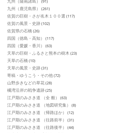
九州（薩南諸島）
(91)
九州（鹿児島県）
(261)
佐賀の巨樹・さが名木１００選
(117)
佐賀の風景・史跡
(102)
佐賀県の石橋
(26)
四国（徳島・高知）
(117)
四国（愛媛・香川）
(63)
天草の巨樹・ふるさと熊本の樹木
(23)
天草の石橋
(10)
天草の風景・史跡
(31)
寄稿・ゆうこう・その他
(72)
山野歩きなどの草花
(28)
橘湾沿岸の戦争遺跡
(25)
江戸期のみさき道 （全 般）
(63)
江戸期のみさき道 （地図研究集）
(8)
江戸期のみさき道 （帰路ほか）
(12)
江戸期のみさき道 （往路前半）
(31)
江戸期のみさき道 （往路後半）
(44)