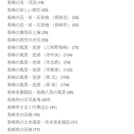
長崎の滝・渓流
(18)
長崎の珍しい標石
(65)
長崎の石・岩・石造物 （県南北）
(33)
長崎の石・岩・石造物 （長崎市）
(92)
長崎の藩境石と塚
(29)
長崎の西空の夕日
(93)
長崎の風景・史跡 （三和野母崎）
(75)
長崎の風景・史跡 （市中央）
(124)
長崎の風景・史跡 （市北西）
(74)
長崎の風景・史跡 （市東南）
(122)
長崎の風景・史跡 （県 北）
(153)
長崎の風景・史跡 （県 南）
(154)
長崎名勝図絵・長崎八景の風景
(49)
長崎外の古写真考
(397)
長崎学さるく行事ほか
(41)
長崎市の石橋
(70)
長崎県の土木遺産・市水道史施設
(31)
長崎県の石橋
(77)