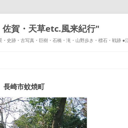
佐賀・天草etc.風来紀行"
風景・史跡・古写真・巨樹・石橋・滝・山野歩き・標石・戦跡 ●
コ
ン
テ
ン
ツ
へ
ス
キ
 長崎市蚊焼町
ッ
プ