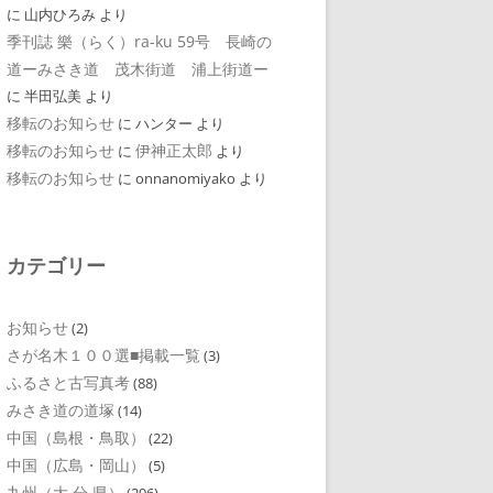
に
山内ひろみ
より
季刊誌 樂（らく）ra-ku 59号 長崎の
道ーみさき道 茂木街道 浦上街道ー
に
半田弘美
より
移転のお知らせ
に
ハンター
より
移転のお知らせ
伊神正太郎
に
より
移転のお知らせ
に
onnanomiyako
より
カテゴリー
お知らせ
(2)
さが名木１００選■掲載一覧
(3)
ふるさと古写真考
(88)
みさき道の道塚
(14)
中国（島根・鳥取）
(22)
中国（広島・岡山）
(5)
九州（大 分 県）