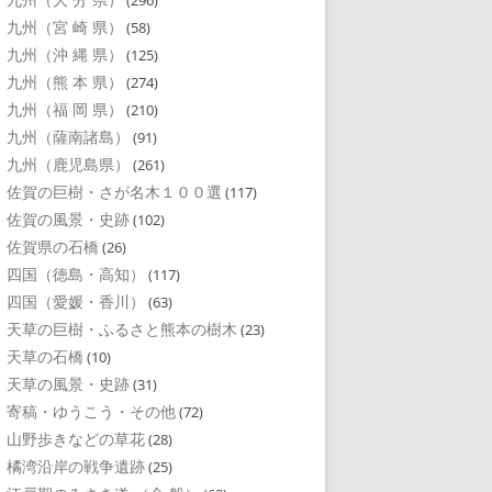
(296)
九州（宮 崎 県）
(58)
九州（沖 縄 県）
(125)
九州（熊 本 県）
(274)
九州（福 岡 県）
(210)
九州（薩南諸島）
(91)
九州（鹿児島県）
(261)
佐賀の巨樹・さが名木１００選
(117)
佐賀の風景・史跡
(102)
佐賀県の石橋
(26)
四国（徳島・高知）
(117)
四国（愛媛・香川）
(63)
天草の巨樹・ふるさと熊本の樹木
(23)
天草の石橋
(10)
天草の風景・史跡
(31)
寄稿・ゆうこう・その他
(72)
山野歩きなどの草花
(28)
橘湾沿岸の戦争遺跡
(25)