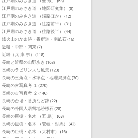
江戸期のみさき道 （全 般）
(63)
江戸期のみさき道 （地図研究集）
(8)
江戸期のみさき道 （帰路ほか）
(12)
江戸期のみさき道 （往路前半）
(31)
江戸期のみさき道 （往路後半）
(44)
烽火山のかま跡・番所道・南畝石
(16)
近畿・中部・関東
(7)
近畿（兵 庫 県）
(118)
長崎と近県の山野歩き
(168)
長崎のラビリンスな風景
(123)
長崎の三角点・水準点・地理局測点
(30)
長崎の古写真考 １
(270)
長崎の古写真考 ２
(146)
長崎の台場・番所など跡
(22)
長崎の外国人居留地跡標石
(28)
長崎の巨樹・名木 （五 島）
(68)
長崎の巨樹・名木 （壱岐・対馬）
(42)
長崎の巨樹・名木 （大村市）
(16)