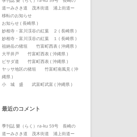
季刊誌 樂（らく）ra-ku 59号 長崎の
道ーみさき道 茂木街道 浦上街道ー
移転のお知らせ
お知らせ ( 長崎県 )
妙相寺・富川渓谷の紅葉 ２ ( 長崎県 )
妙相寺・富川渓谷の紅葉 １ ( 長崎県 )
祖納岳の猪垣 竹富町西表 ( 沖縄県 )
大平井戸 竹富町西表 ( 沖縄県 )
ピサダ道 竹富町西表 ( 沖縄県 )
ヤッサ地区の猪垣 竹富町南風見 ( 沖
縄県 )
小 城 盛 武富町武富 ( 沖縄県 )
最近のコメント
季刊誌 樂（らく）ra-ku 59号 長崎の
道ーみさき道 茂木街道 浦上街道ー