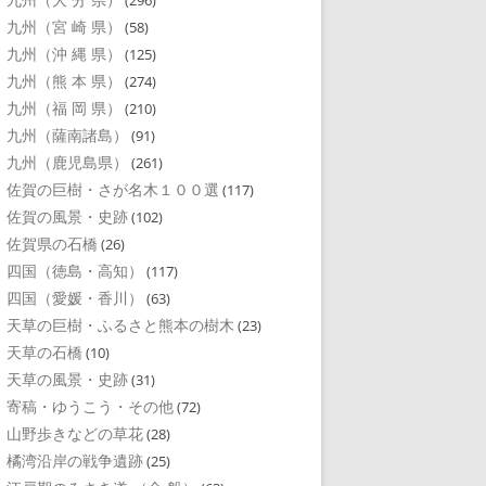
(296)
九州（宮 崎 県）
(58)
九州（沖 縄 県）
(125)
九州（熊 本 県）
(274)
九州（福 岡 県）
(210)
九州（薩南諸島）
(91)
九州（鹿児島県）
(261)
佐賀の巨樹・さが名木１００選
(117)
佐賀の風景・史跡
(102)
佐賀県の石橋
(26)
四国（徳島・高知）
(117)
四国（愛媛・香川）
(63)
天草の巨樹・ふるさと熊本の樹木
(23)
天草の石橋
(10)
天草の風景・史跡
(31)
寄稿・ゆうこう・その他
(72)
山野歩きなどの草花
(28)
橘湾沿岸の戦争遺跡
(25)