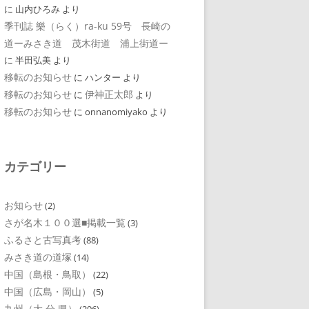
に
山内ひろみ
より
季刊誌 樂（らく）ra-ku 59号 長崎の
道ーみさき道 茂木街道 浦上街道ー
に
半田弘美
より
移転のお知らせ
に
ハンター
より
移転のお知らせ
伊神正太郎
に
より
移転のお知らせ
に
onnanomiyako
より
カテゴリー
お知らせ
(2)
さが名木１００選■掲載一覧
(3)
ふるさと古写真考
(88)
みさき道の道塚
(14)
中国（島根・鳥取）
(22)
中国（広島・岡山）
(5)
九州（大 分 県）