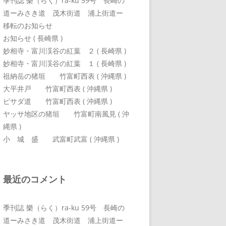
季刊誌 樂（らく）ra-ku 59号 長崎の
道ーみさき道 茂木街道 浦上街道ー
移転のお知らせ
お知らせ ( 長崎県 )
妙相寺・富川渓谷の紅葉 ２ ( 長崎県 )
妙相寺・富川渓谷の紅葉 １ ( 長崎県 )
祖納岳の猪垣 竹富町西表 ( 沖縄県 )
大平井戸 竹富町西表 ( 沖縄県 )
ピサダ道 竹富町西表 ( 沖縄県 )
ヤッサ地区の猪垣 竹富町南風見 ( 沖
縄県 )
小 城 盛 武富町武富 ( 沖縄県 )
最近のコメント
季刊誌 樂（らく）ra-ku 59号 長崎の
道ーみさき道 茂木街道 浦上街道ー