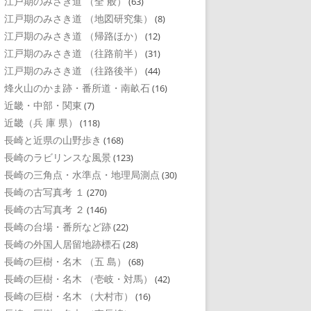
江戸期のみさき道 （全 般）
(63)
江戸期のみさき道 （地図研究集）
(8)
江戸期のみさき道 （帰路ほか）
(12)
江戸期のみさき道 （往路前半）
(31)
江戸期のみさき道 （往路後半）
(44)
烽火山のかま跡・番所道・南畝石
(16)
近畿・中部・関東
(7)
近畿（兵 庫 県）
(118)
長崎と近県の山野歩き
(168)
長崎のラビリンスな風景
(123)
長崎の三角点・水準点・地理局測点
(30)
長崎の古写真考 １
(270)
長崎の古写真考 ２
(146)
長崎の台場・番所など跡
(22)
長崎の外国人居留地跡標石
(28)
長崎の巨樹・名木 （五 島）
(68)
長崎の巨樹・名木 （壱岐・対馬）
(42)
長崎の巨樹・名木 （大村市）
(16)