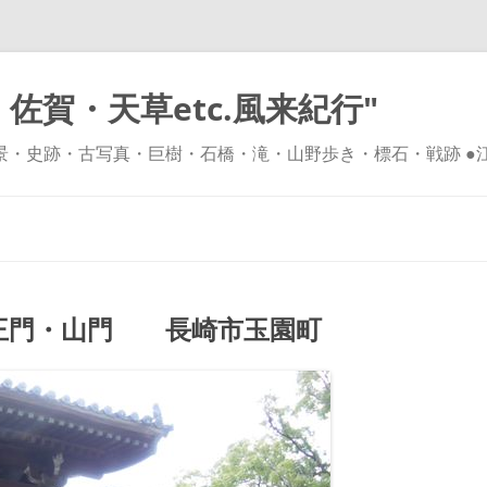
佐賀・天草etc.風来紀行"
風景・史跡・古写真・巨樹・石橋・滝・山野歩き・標石・戦跡 ●
コ
ン
テ
ン
ツ
へ
ス
キ
王門・山門 長崎市玉園町
ッ
プ