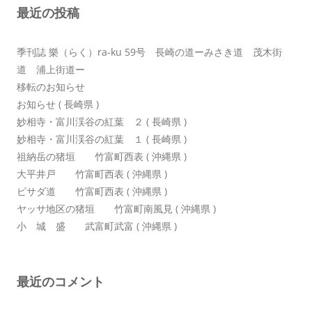
最近の投稿
ョ
ン
季刊誌 樂（らく）ra-ku 59号 長崎の道ーみさき道 茂木街
道 浦上街道ー
移転のお知らせ
お知らせ ( 長崎県 )
妙相寺・富川渓谷の紅葉 ２ ( 長崎県 )
妙相寺・富川渓谷の紅葉 １ ( 長崎県 )
祖納岳の猪垣 竹富町西表 ( 沖縄県 )
大平井戸 竹富町西表 ( 沖縄県 )
ピサダ道 竹富町西表 ( 沖縄県 )
ヤッサ地区の猪垣 竹富町南風見 ( 沖縄県 )
小 城 盛 武富町武富 ( 沖縄県 )
最近のコメント