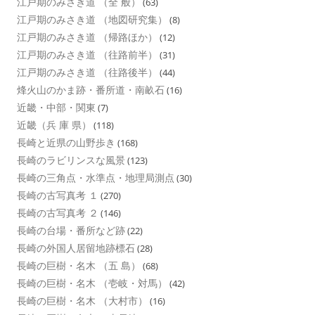
江戸期のみさき道 （全 般）
(63)
江戸期のみさき道 （地図研究集）
(8)
江戸期のみさき道 （帰路ほか）
(12)
江戸期のみさき道 （往路前半）
(31)
江戸期のみさき道 （往路後半）
(44)
烽火山のかま跡・番所道・南畝石
(16)
近畿・中部・関東
(7)
近畿（兵 庫 県）
(118)
長崎と近県の山野歩き
(168)
長崎のラビリンスな風景
(123)
長崎の三角点・水準点・地理局測点
(30)
長崎の古写真考 １
(270)
長崎の古写真考 ２
(146)
長崎の台場・番所など跡
(22)
長崎の外国人居留地跡標石
(28)
長崎の巨樹・名木 （五 島）
(68)
長崎の巨樹・名木 （壱岐・対馬）
(42)
長崎の巨樹・名木 （大村市）
(16)