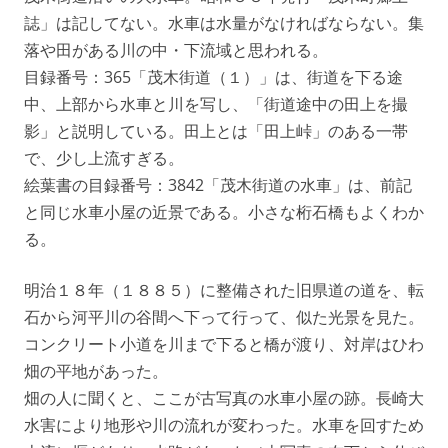
誌」は記してない。水車は水量がなければならない。集
落や田がある川の中・下流域と思われる。
目録番号：365「茂木街道（１）」は、街道を下る途
中、上部から水車と川を写し、「街道途中の田上を撮
影」と説明している。田上とは「田上峠」のある一帯
で、少し上流すぎる。
絵葉書の目録番号：3842「茂木街道の水車」は、前記
と同じ水車小屋の近景である。小さな桁石橋もよくわか
る。
明治１８年（１８８５）に整備された旧県道の道を、転
石から河平川の谷間へ下って行って、似た光景を見た。
コンクリート小道を川まで下ると橋が渡り、対岸はひわ
畑の平地があった。
畑の人に聞くと、ここが古写真の水車小屋の跡。長崎大
水害により地形や川の流れが変わった。水車を回すため