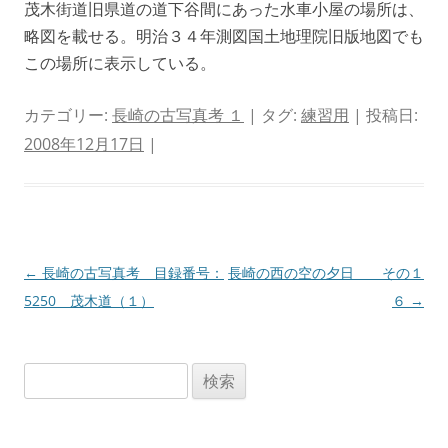
茂木街道旧県道の道下谷間にあった水車小屋の場所は、
略図を載せる。明治３４年測図国土地理院旧版地図でも
この場所に表示している。
カテゴリー:
長崎の古写真考 １
| タグ:
練習用
| 投稿日:
2008年12月17日
|
投
←
長崎の古写真考 目録番号：
長崎の西の空の夕日 その１
稿
5250 茂木道（１）
６
→
ナ
ビ
検
ゲ
索:
ー
シ