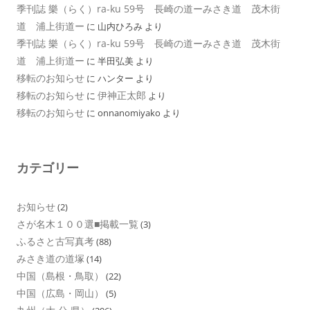
季刊誌 樂（らく）ra-ku 59号 長崎の道ーみさき道 茂木街
道 浦上街道ー
に
山内ひろみ
より
季刊誌 樂（らく）ra-ku 59号 長崎の道ーみさき道 茂木街
道 浦上街道ー
に
半田弘美
より
移転のお知らせ
に
ハンター
より
移転のお知らせ
伊神正太郎
に
より
移転のお知らせ
に
onnanomiyako
より
カテゴリー
お知らせ
(2)
さが名木１００選■掲載一覧
(3)
ふるさと古写真考
(88)
みさき道の道塚
(14)
中国（島根・鳥取）
(22)
中国（広島・岡山）
(5)