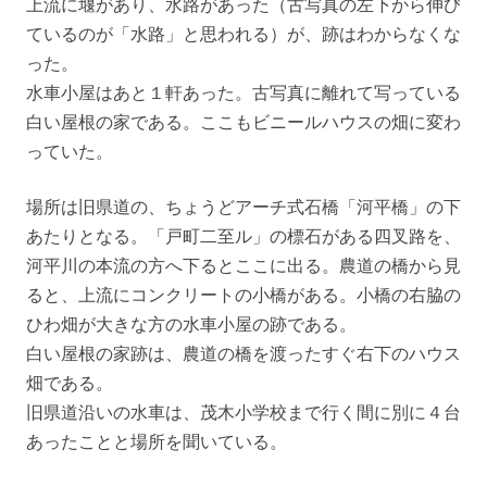
上流に堰があり、水路があった（古写真の左下から伸び
ているのが「水路」と思われる）が、跡はわからなくな
った。
水車小屋はあと１軒あった。古写真に離れて写っている
白い屋根の家である。ここもビニールハウスの畑に変わ
っていた。
場所は旧県道の、ちょうどアーチ式石橋「河平橋」の下
あたりとなる。「戸町二至ル」の標石がある四叉路を、
河平川の本流の方へ下るとここに出る。農道の橋から見
ると、上流にコンクリートの小橋がある。小橋の右脇の
ひわ畑が大きな方の水車小屋の跡である。
白い屋根の家跡は、農道の橋を渡ったすぐ右下のハウス
畑である。
旧県道沿いの水車は、茂木小学校まで行く間に別に４台
あったことと場所を聞いている。