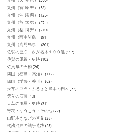
九州（大 分 県）
(296)
九州（宮 崎 県）
(58)
九州（沖 縄 県）
(125)
九州（熊 本 県）
(274)
九州（福 岡 県）
(210)
九州（薩南諸島）
(91)
九州（鹿児島県）
(261)
佐賀の巨樹・さが名木１００選
(117)
佐賀の風景・史跡
(102)
佐賀県の石橋
(26)
四国（徳島・高知）
(117)
四国（愛媛・香川）
(63)
天草の巨樹・ふるさと熊本の樹木
(23)
天草の石橋
(10)
天草の風景・史跡
(31)
寄稿・ゆうこう・その他
(72)
山野歩きなどの草花
(28)
橘湾沿岸の戦争遺跡
(25)