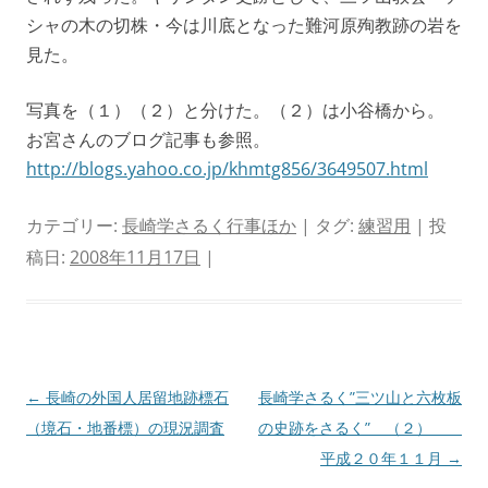
シャの木の切株・今は川底となった難河原殉教跡の岩を
見た。
写真を（１）（２）と分けた。（２）は小谷橋から。
お宮さんのブログ記事も参照。
http://blogs.yahoo.co.jp/khmtg856/3649507.html
カテゴリー:
長崎学さるく行事ほか
| タグ:
練習用
| 投
稿日:
2008年11月17日
|
投
←
長崎の外国人居留地跡標石
長崎学さるく”三ツ山と六枚板
稿
（境石・地番標）の現況調査
の史跡をさるく” （２）
ナ
平成２０年１１月
→