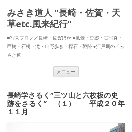
みさき道人 "長崎・佐賀・天
草etc.風来紀行"
■写真ブログ／長崎・佐賀ほか ●風景・史跡・古写真・
巨樹・石橋・滝・山野歩き・標石・戦跡 ●江戸期の「み
さき道」
コ
メニュー
ン
テ
ン
ツ
へ
長崎学さるく”三ツ山と六枚板の史
ス
キ
跡をさるく” （１） 平成２０年
ッ
プ
１１月