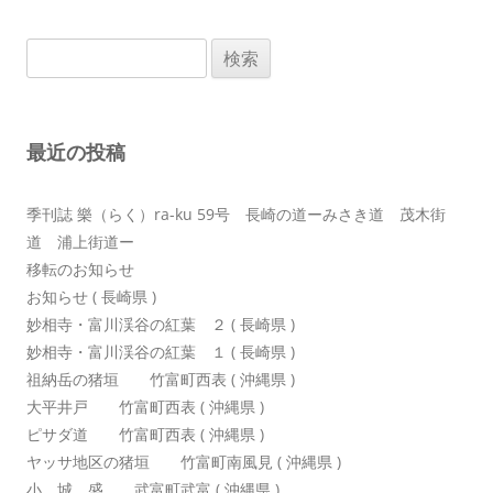
ビ
ゲ
検
ー
索:
シ
ョ
最近の投稿
ン
季刊誌 樂（らく）ra-ku 59号 長崎の道ーみさき道 茂木街
道 浦上街道ー
移転のお知らせ
お知らせ ( 長崎県 )
妙相寺・富川渓谷の紅葉 ２ ( 長崎県 )
妙相寺・富川渓谷の紅葉 １ ( 長崎県 )
祖納岳の猪垣 竹富町西表 ( 沖縄県 )
大平井戸 竹富町西表 ( 沖縄県 )
ピサダ道 竹富町西表 ( 沖縄県 )
ヤッサ地区の猪垣 竹富町南風見 ( 沖縄県 )
小 城 盛 武富町武富 ( 沖縄県 )