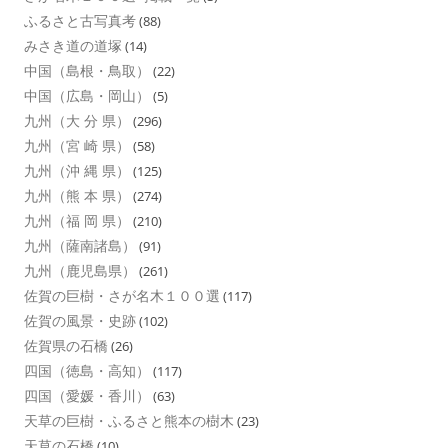
ふるさと古写真考
(88)
みさき道の道塚
(14)
中国（島根・鳥取）
(22)
中国（広島・岡山）
(5)
九州（大 分 県）
(296)
九州（宮 崎 県）
(58)
九州（沖 縄 県）
(125)
九州（熊 本 県）
(274)
九州（福 岡 県）
(210)
九州（薩南諸島）
(91)
九州（鹿児島県）
(261)
佐賀の巨樹・さが名木１００選
(117)
佐賀の風景・史跡
(102)
佐賀県の石橋
(26)
四国（徳島・高知）
(117)
四国（愛媛・香川）
(63)
天草の巨樹・ふるさと熊本の樹木
(23)
天草の石橋
(10)