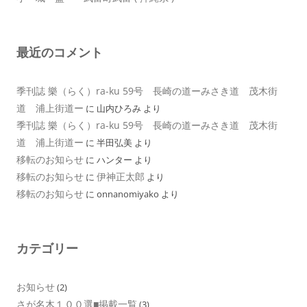
最近のコメント
季刊誌 樂（らく）ra-ku 59号 長崎の道ーみさき道 茂木街
道 浦上街道ー
に
山内ひろみ
より
季刊誌 樂（らく）ra-ku 59号 長崎の道ーみさき道 茂木街
道 浦上街道ー
に
半田弘美
より
移転のお知らせ
に
ハンター
より
移転のお知らせ
伊神正太郎
に
より
移転のお知らせ
に
onnanomiyako
より
カテゴリー
お知らせ
(2)
さが名木１００選■掲載一覧
(3)