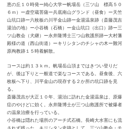
恵の丘１０時発ー純心大学ー帆場岳（三ツ山 標高５０
６ｍ）ー虚空蔵菩薩ー兵底南山グランド（昼食）ー天竺
山坑口跡ー六枚板の川平金山跡ー金湯温泉跡（斎藤茂吉
湯治の地）ー小谷橋（石橋）ー金山坑口（出口）跡ー三
ツ山教会（犬継）ー永井隆博士三つ山救護所跡ー大村藩
殿様の道（西山街道）ーキリシタンのチシャの木ー難河
原殉教跡１５時着解散。
コースは約１３ｋｍ。帆場岳山頂まではきつい登りだ
が、後は下りと一般道で楽なコースである。昼食後、六
枚板へ下り、川平金山の現存する２か所の坑口跡を見
る。
斎藤茂吉が大正１０年、湯治に訪れた金湯温泉は、原爆
症のやけどに効く。永井隆博士が三つ山救護所で被爆者
の温泉治療を行っている。
小谷橋は隠れた場所のアーチ式石橋。長崎大水害にも流
されず残った。キリシタン史跡として、三ツ山教会・チ