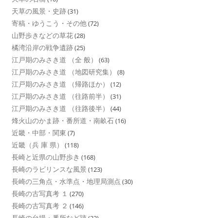
天草の風景・史跡
(31)
寄稿・ゆうこう・その他
(72)
山野歩きなどの草花
(28)
橘湾沿岸の戦争遺跡
(25)
江戸期のみさき道 （全 般）
(63)
江戸期のみさき道 （地図研究集）
(8)
江戸期のみさき道 （帰路ほか）
(12)
江戸期のみさき道 （往路前半）
(31)
江戸期のみさき道 （往路後半）
(44)
烽火山のかま跡・番所道・南畝石
(16)
近畿・中部・関東
(7)
近畿（兵 庫 県）
(118)
長崎と近県の山野歩き
(168)
長崎のラビリンスな風景
(123)
長崎の三角点・水準点・地理局測点
(30)
長崎の古写真考 １
(270)
長崎の古写真考 ２
(146)
長崎の台場・番所など跡