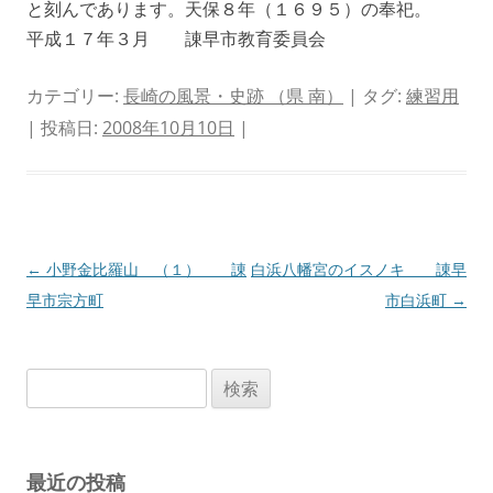
と刻んであります。天保８年（１６９５）の奉祀。
平成１７年３月 諌早市教育委員会
カテゴリー:
長崎の風景・史跡 （県 南）
| タグ:
練習用
| 投稿日:
2008年10月10日
|
投
←
小野金比羅山 （１） 諌
白浜八幡宮のイスノキ 諌早
稿
早市宗方町
市白浜町
→
ナ
ビ
検
ゲ
索:
ー
シ
最近の投稿
ョ