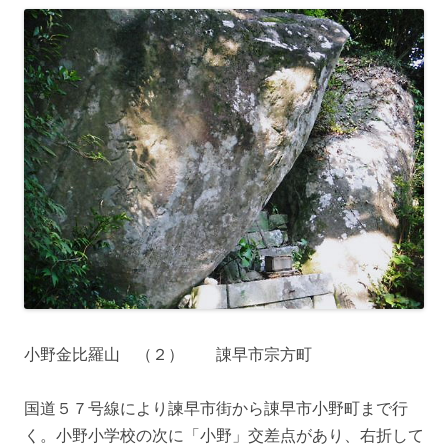
小野金比羅山 （２） 諌早市宗方町
国道５７号線により諫早市街から諌早市小野町まで行
く。小野小学校の次に「小野」交差点があり、右折して