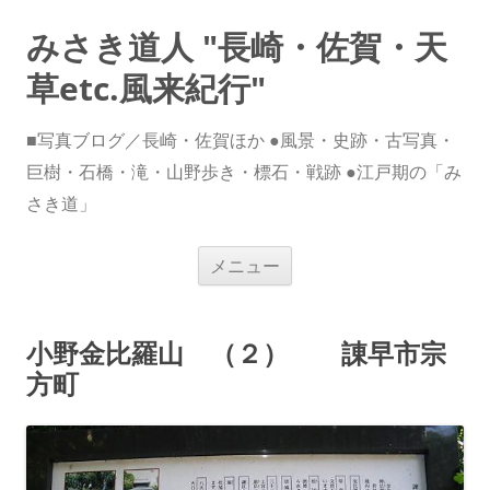
みさき道人 "長崎・佐賀・天
草etc.風来紀行"
■写真ブログ／長崎・佐賀ほか ●風景・史跡・古写真・
巨樹・石橋・滝・山野歩き・標石・戦跡 ●江戸期の「み
さき道」
コ
メニュー
ン
テ
ン
ツ
へ
小野金比羅山 （２） 諌早市宗
ス
キ
方町
ッ
プ