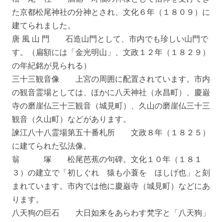
た京都松尾神社の分神とされ、文化６年（１８０９）に
建てられました。
唐 風 山 門 石造山門として、市内でも珍しい山門で
す。（扁額には「金光明山」、文政１２年（１８２９）
の年紀銘が見られる）
三十三観音像 上宮の周囲に配置されています。市内
の観音霊場としては、ほかに八天神社（永昌町）、慶巌
寺の磨崖仏三十三観音（城見町）、久山の磨崖仏三十三
観音（久山町）などがあります。
諫江八十八霊場第五十番札所 文政８年（１８２５）
に建てられた弘法像。
翁 塚 松尾芭蕉の句碑。文化１０年（１８１
３）の建立で「初しぐれ 猿も小蓑を ほしげ也」と刻
まれています。市内では他に慶巌寺（城見町）などにあ
ります。
八天狗の巨石 大日如来をあらわす梵字と「八天狗」