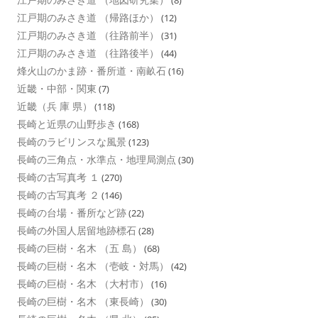
(8)
江戸期のみさき道 （帰路ほか）
(12)
江戸期のみさき道 （往路前半）
(31)
江戸期のみさき道 （往路後半）
(44)
烽火山のかま跡・番所道・南畝石
(16)
近畿・中部・関東
(7)
近畿（兵 庫 県）
(118)
長崎と近県の山野歩き
(168)
長崎のラビリンスな風景
(123)
長崎の三角点・水準点・地理局測点
(30)
長崎の古写真考 １
(270)
長崎の古写真考 ２
(146)
長崎の台場・番所など跡
(22)
長崎の外国人居留地跡標石
(28)
長崎の巨樹・名木 （五 島）
(68)
長崎の巨樹・名木 （壱岐・対馬）
(42)
長崎の巨樹・名木 （大村市）
(16)
長崎の巨樹・名木 （東長崎）
(30)