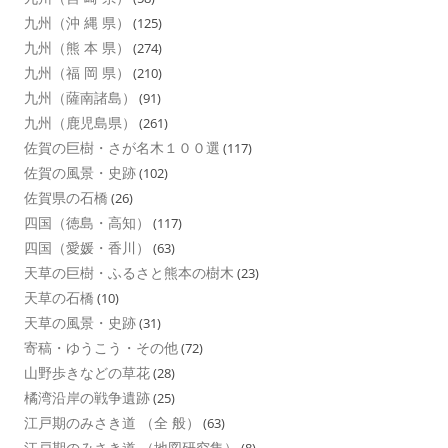
九州（沖 縄 県）
(125)
九州（熊 本 県）
(274)
九州（福 岡 県）
(210)
九州（薩南諸島）
(91)
九州（鹿児島県）
(261)
佐賀の巨樹・さが名木１００選
(117)
佐賀の風景・史跡
(102)
佐賀県の石橋
(26)
四国（徳島・高知）
(117)
四国（愛媛・香川）
(63)
天草の巨樹・ふるさと熊本の樹木
(23)
天草の石橋
(10)
天草の風景・史跡
(31)
寄稿・ゆうこう・その他
(72)
山野歩きなどの草花
(28)
橘湾沿岸の戦争遺跡
(25)
江戸期のみさき道 （全 般）
(63)
江戸期のみさき道 （地図研究集）