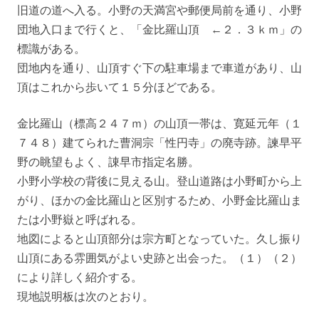
旧道の道へ入る。小野の天満宮や郵便局前を通り、小野
団地入口まで行くと、「金比羅山頂 ←２．３ｋｍ」の
標識がある。
団地内を通り、山頂すぐ下の駐車場まで車道があり、山
頂はこれから歩いて１５分ほどである。
金比羅山（標高２４７ｍ）の山頂一帯は、寛延元年（１
７４８）建てられた曹洞宗「性円寺」の廃寺跡。諫早平
野の眺望もよく、諌早市指定名勝。
小野小学校の背後に見える山。登山道路は小野町から上
がり、ほかの金比羅山と区別するため、小野金比羅山ま
たは小野嶽と呼ばれる。
地図によると山頂部分は宗方町となっていた。久し振り
山頂にある雰囲気がよい史跡と出会った。（１）（２）
により詳しく紹介する。
現地説明板は次のとおり。