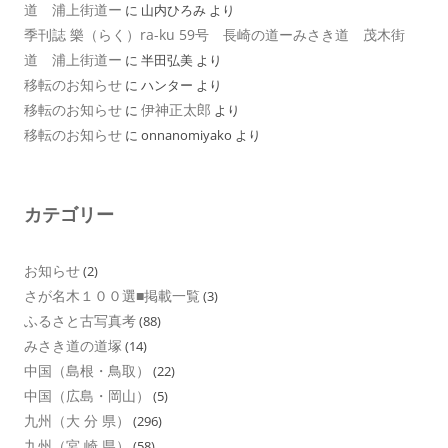
道 浦上街道ー
に
山内ひろみ
より
季刊誌 樂（らく）ra-ku 59号 長崎の道ーみさき道 茂木街
道 浦上街道ー
に
半田弘美
より
移転のお知らせ
に
ハンター
より
移転のお知らせ
伊神正太郎
に
より
移転のお知らせ
に
onnanomiyako
より
カテゴリー
お知らせ
(2)
さが名木１００選■掲載一覧
(3)
ふるさと古写真考
(88)
みさき道の道塚
(14)
中国（島根・鳥取）
(22)
中国（広島・岡山）
(5)
九州（大 分 県）
(296)
九州（宮 崎 県）
(58)