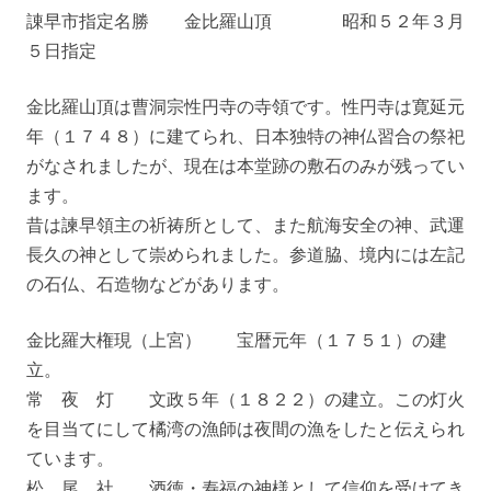
諌早市指定名勝 金比羅山頂 昭和５２年３月
５日指定
金比羅山頂は曹洞宗性円寺の寺領です。性円寺は寛延元
年（１７４８）に建てられ、日本独特の神仏習合の祭祀
がなされましたが、現在は本堂跡の敷石のみが残ってい
ます。
昔は諫早領主の祈祷所として、また航海安全の神、武運
長久の神として崇められました。参道脇、境内には左記
の石仏、石造物などがあります。
金比羅大権現（上宮） 宝暦元年（１７５１）の建
立。
常 夜 灯 文政５年（１８２２）の建立。この灯火
を目当てにして橘湾の漁師は夜間の漁をしたと伝えられ
ています。
松 尾 社 酒徳・寿福の神様として信仰を受けてき