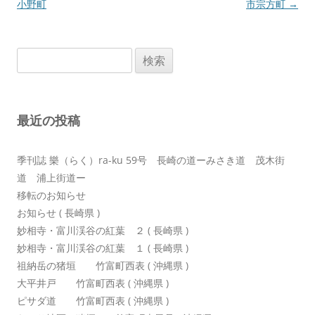
稿
小野町
市宗方町
→
ナ
ビ
検
ゲ
索:
ー
シ
最近の投稿
ョ
ン
季刊誌 樂（らく）ra-ku 59号 長崎の道ーみさき道 茂木街
道 浦上街道ー
移転のお知らせ
お知らせ ( 長崎県 )
妙相寺・富川渓谷の紅葉 ２ ( 長崎県 )
妙相寺・富川渓谷の紅葉 １ ( 長崎県 )
祖納岳の猪垣 竹富町西表 ( 沖縄県 )
大平井戸 竹富町西表 ( 沖縄県 )
ピサダ道 竹富町西表 ( 沖縄県 )