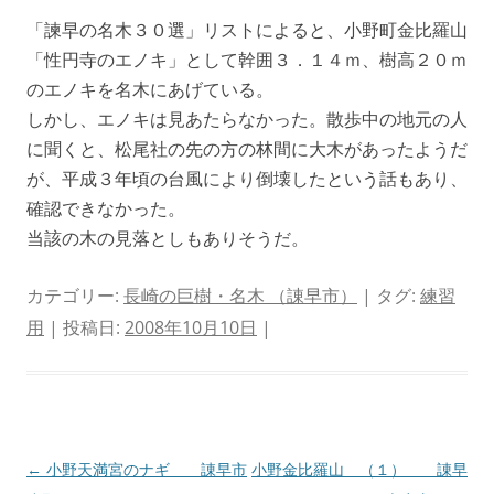
「諫早の名木３０選」リストによると、小野町金比羅山
「性円寺のエノキ」として幹囲３．１４ｍ、樹高２０ｍ
のエノキを名木にあげている。
しかし、エノキは見あたらなかった。散歩中の地元の人
に聞くと、松尾社の先の方の林間に大木があったようだ
が、平成３年頃の台風により倒壊したという話もあり、
確認できなかった。
当該の木の見落としもありそうだ。
カテゴリー:
長崎の巨樹・名木 （諌早市）
| タグ:
練習
用
| 投稿日:
2008年10月10日
|
投
←
小野天満宮のナギ 諌早市
小野金比羅山 （１） 諌早