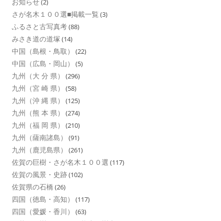
お知らせ
(2)
さが名木１００選■掲載一覧
(3)
ふるさと古写真考
(88)
みさき道の道塚
(14)
中国（島根・鳥取）
(22)
中国（広島・岡山）
(5)
九州（大 分 県）
(296)
九州（宮 崎 県）
(58)
九州（沖 縄 県）
(125)
九州（熊 本 県）
(274)
九州（福 岡 県）
(210)
九州（薩南諸島）
(91)
九州（鹿児島県）
(261)
佐賀の巨樹・さが名木１００選
(117)
佐賀の風景・史跡
(102)
佐賀県の石橋
(26)
四国（徳島・高知）
(117)
四国（愛媛・香川）
(63)