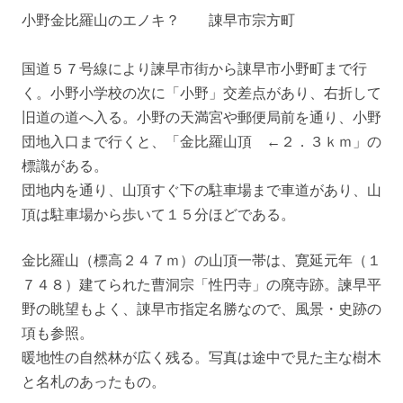
小野金比羅山のエノキ？ 諌早市宗方町
国道５７号線により諫早市街から諌早市小野町まで行
く。小野小学校の次に「小野」交差点があり、右折して
旧道の道へ入る。小野の天満宮や郵便局前を通り、小野
団地入口まで行くと、「金比羅山頂 ←２．３ｋｍ」の
標識がある。
団地内を通り、山頂すぐ下の駐車場まで車道があり、山
頂は駐車場から歩いて１５分ほどである。
金比羅山（標高２４７ｍ）の山頂一帯は、寛延元年（１
７４８）建てられた曹洞宗「性円寺」の廃寺跡。諫早平
野の眺望もよく、諌早市指定名勝なので、風景・史跡の
項も参照。
暖地性の自然林が広く残る。写真は途中で見た主な樹木
と名札のあったもの。