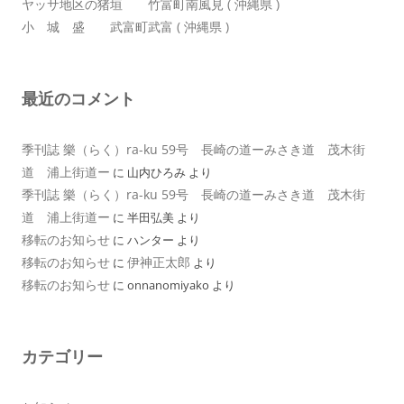
ヤッサ地区の猪垣 竹富町南風見 ( 沖縄県 )
小 城 盛 武富町武富 ( 沖縄県 )
最近のコメント
季刊誌 樂（らく）ra-ku 59号 長崎の道ーみさき道 茂木街
道 浦上街道ー
に
山内ひろみ
より
季刊誌 樂（らく）ra-ku 59号 長崎の道ーみさき道 茂木街
道 浦上街道ー
に
半田弘美
より
移転のお知らせ
に
ハンター
より
移転のお知らせ
伊神正太郎
に
より
移転のお知らせ
に
onnanomiyako
より
カテゴリー