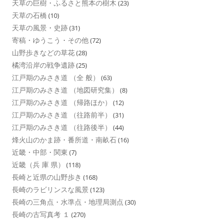
天草の巨樹・ふるさと熊本の樹木
(23)
天草の石橋
(10)
天草の風景・史跡
(31)
寄稿・ゆうこう・その他
(72)
山野歩きなどの草花
(28)
橘湾沿岸の戦争遺跡
(25)
江戸期のみさき道 （全 般）
(63)
江戸期のみさき道 （地図研究集）
(8)
江戸期のみさき道 （帰路ほか）
(12)
江戸期のみさき道 （往路前半）
(31)
江戸期のみさき道 （往路後半）
(44)
烽火山のかま跡・番所道・南畝石
(16)
近畿・中部・関東
(7)
近畿（兵 庫 県）
(118)
長崎と近県の山野歩き
(168)
長崎のラビリンスな風景
(123)
長崎の三角点・水準点・地理局測点
(30)
長崎の古写真考 １
(270)