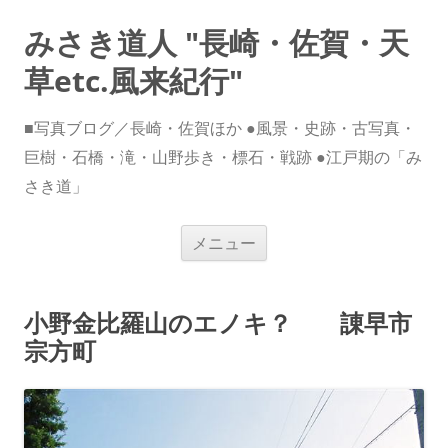
みさき道人 "長崎・佐賀・天
草etc.風来紀行"
■写真ブログ／長崎・佐賀ほか ●風景・史跡・古写真・
巨樹・石橋・滝・山野歩き・標石・戦跡 ●江戸期の「み
さき道」
コ
メニュー
ン
テ
ン
ツ
へ
小野金比羅山のエノキ？ 諌早市
ス
キ
宗方町
ッ
プ