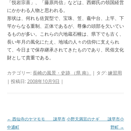
「悦岩宗喜」、「藤原尚信」などは、西郷氏の領国経営
にかかわる人物と思われる。
形状は、何れも佐賀型で、宝珠、笠、龕中台、上竿、下
竿からなる重制、正体であるが、尊像の頭部を欠いてい
るものが多い。これらの六地蔵石幢は、県下でも古く、
長い年月の風化にたえ、地域の人々の信仰に支えられ
て、今日まで保存継承されてきたものであり、民俗文化
財として貴重である。
カテゴリー:
長崎の風景・史跡 （県 南）
| タグ:
練習用
| 投稿日:
2008年10月9日
|
投
←
西仙寺のヤマモモ 諌早市
小野天満宮のナギ 諌早市小
稿
中通町
野町
→