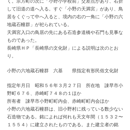
く。宗方町の次に「小野小学校前」交差点があり、右折
して旧道の道へ入る。すぐ「小野の天満宮」があり、鳥
居をくぐって中へ入ると、境内の右の一角に「小野の六
地蔵石幢群」が祀られている。
天満宮入口の鳥居の先にある石造参道橋や石門も見事な
ものであった。
長崎県ＨＰ「長崎県の文化財」による説明は次のとお
り。
小野の六地蔵石幢群 六基 県指定有形民俗文化財
指定年月日 昭和５６年３月２７日 所在地 諌早市小
野町６７６、赤崎町７４８の１ほか
所有者 諌早市小野町町内会、赤崎町町内会ほか
小野の六地蔵石幢群は、旧小野村に残っている数少ない
石造物である。銘によれば何れも天文年間（１５３２〜
１５５４）に建立されたものである。また建立者の銘