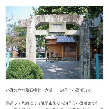
小野の六地蔵石幢群 六基 諌早市小野町ほか
国道５７号線により諫早市街から諌早市小野町まで行