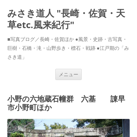
みさき道人 "長崎・佐賀・天
草etc.風来紀行"
■写真ブログ／長崎・佐賀ほか ●風景・史跡・古写真・
巨樹・石橋・滝・山野歩き・標石・戦跡 ●江戸期の「み
さき道」
コ
メニュー
ン
テ
ン
ツ
へ
小野の六地蔵石幢群 六基 諌早
ス
キ
市小野町ほか
ッ
プ