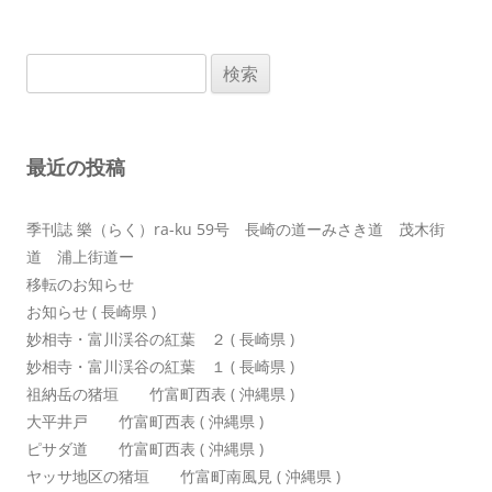
ナ
ビ
検
ゲ
索:
ー
シ
最近の投稿
ョ
ン
季刊誌 樂（らく）ra-ku 59号 長崎の道ーみさき道 茂木街
道 浦上街道ー
移転のお知らせ
お知らせ ( 長崎県 )
妙相寺・富川渓谷の紅葉 ２ ( 長崎県 )
妙相寺・富川渓谷の紅葉 １ ( 長崎県 )
祖納岳の猪垣 竹富町西表 ( 沖縄県 )
大平井戸 竹富町西表 ( 沖縄県 )
ピサダ道 竹富町西表 ( 沖縄県 )
ヤッサ地区の猪垣 竹富町南風見 ( 沖縄県 )