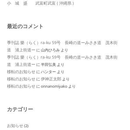
小 城 盛 武富町武富 ( 沖縄県 )
最近のコメント
季刊誌 樂（らく）ra-ku 59号 長崎の道ーみさき道 茂木街
道 浦上街道ー
に
山内ひろみ
より
季刊誌 樂（らく）ra-ku 59号 長崎の道ーみさき道 茂木街
道 浦上街道ー
に
半田弘美
より
移転のお知らせ
に
ハンター
より
移転のお知らせ
伊神正太郎
に
より
移転のお知らせ
に
onnanomiyako
より
カテゴリー
お知らせ
(2)