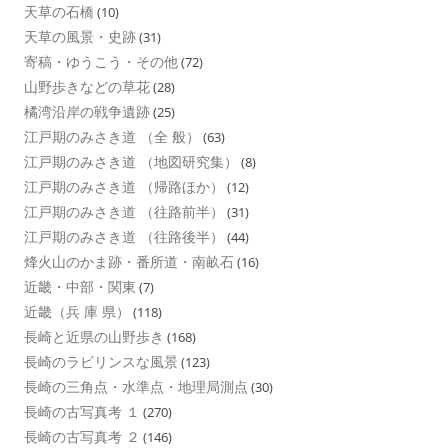
天草の石橋
(10)
天草の風景・史跡
(31)
寄稿・ゆうこう・その他
(72)
山野歩きなどの草花
(28)
橘湾沿岸の戦争遺跡
(25)
江戸期のみさき道 （全 般）
(63)
江戸期のみさき道 （地図研究集）
(8)
江戸期のみさき道 （帰路ほか）
(12)
江戸期のみさき道 （往路前半）
(31)
江戸期のみさき道 （往路後半）
(44)
烽火山のかま跡・番所道・南畝石
(16)
近畿・中部・関東
(7)
近畿（兵 庫 県）
(118)
長崎と近県の山野歩き
(168)
長崎のラビリンスな風景
(123)
長崎の三角点・水準点・地理局測点
(30)
長崎の古写真考 １
(270)
長崎の古写真考 ２
(146)