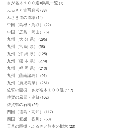
さが名木１００選■掲載一覧
(3)
ふるさと古写真考
(88)
みさき道の道塚
(14)
中国（島根・鳥取）
(22)
中国（広島・岡山）
(5)
九州（大 分 県）
(296)
九州（宮 崎 県）
(58)
九州（沖 縄 県）
(125)
九州（熊 本 県）
(274)
九州（福 岡 県）
(210)
九州（薩南諸島）
(91)
九州（鹿児島県）
(261)
佐賀の巨樹・さが名木１００選
(117)
佐賀の風景・史跡
(102)
佐賀県の石橋
(26)
四国（徳島・高知）
(117)
四国（愛媛・香川）
(63)
天草の巨樹・ふるさと熊本の樹木
(23)