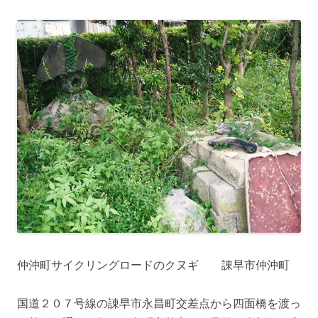
仲沖町サイクリングロードのクヌギ 諌早市仲沖町
国道２０７号線の諌早市永昌町交差点から四面橋を渡っ