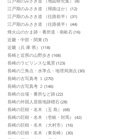
江戸期のみさき道 （地図研究集）
(8)
江戸期のみさき道 （帰路ほか）
(12)
江戸期のみさき道 （往路前半）
(31)
江戸期のみさき道 （往路後半）
(44)
烽火山のかま跡・番所道・南畝石
(16)
近畿・中部・関東
(7)
近畿（兵 庫 県）
(118)
長崎と近県の山野歩き
(168)
長崎のラビリンスな風景
(123)
長崎の三角点・水準点・地理局測点
(30)
長崎の古写真考 １
(270)
長崎の古写真考 ２
(146)
長崎の台場・番所など跡
(22)
長崎の外国人居留地跡標石
(28)
長崎の巨樹・名木 （五 島）
(68)
長崎の巨樹・名木 （壱岐・対馬）
(42)
長崎の巨樹・名木 （大村市）
(16)
長崎の巨樹・名木 （東長崎）
(30)