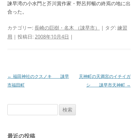
諫早湾の小水門と芥川賞作家・野呂邦暢の終焉の地に出
合った。
カテゴリー:
長崎の巨樹・名木 （諌早市）
| タグ:
練習
用
| 投稿日:
2008年10月4日
|
投
←
福田神社のクスノキ 諌早
天神町の天満宮のイチイガ
稿
市福田町
シ 諌早市天神町
→
ナ
ビ
検
ゲ
索:
ー
シ
最近の投稿
ョ