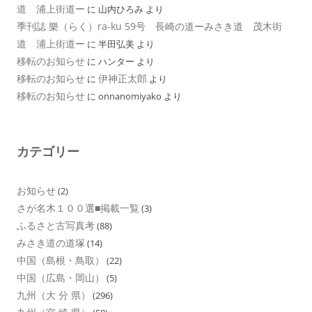
道 浦上街道ー
に
山内ひろみ
より
季刊誌 樂（らく）ra-ku 59号 長崎の道ーみさき道 茂木街
道 浦上街道ー
に
半田弘美
より
移転のお知らせ
に
ハンター
より
移転のお知らせ
伊神正太郎
に
より
移転のお知らせ
に
onnanomiyako
より
カテゴリー
お知らせ
(2)
さが名木１００選■掲載一覧
(3)
ふるさと古写真考
(88)
みさき道の道塚
(14)
中国（島根・鳥取）
(22)
中国（広島・岡山）
(5)
九州（大 分 県）
(296)