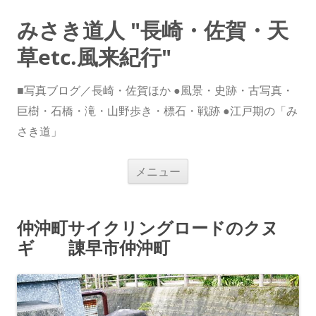
みさき道人 "長崎・佐賀・天
草etc.風来紀行"
■写真ブログ／長崎・佐賀ほか ●風景・史跡・古写真・
巨樹・石橋・滝・山野歩き・標石・戦跡 ●江戸期の「み
さき道」
コ
メニュー
ン
テ
ン
ツ
へ
仲沖町サイクリングロードのクヌ
ス
キ
ギ 諌早市仲沖町
ッ
プ