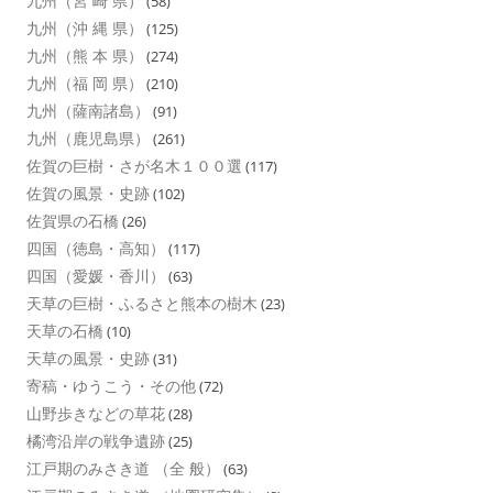
九州（宮 崎 県）
(58)
九州（沖 縄 県）
(125)
九州（熊 本 県）
(274)
九州（福 岡 県）
(210)
九州（薩南諸島）
(91)
九州（鹿児島県）
(261)
佐賀の巨樹・さが名木１００選
(117)
佐賀の風景・史跡
(102)
佐賀県の石橋
(26)
四国（徳島・高知）
(117)
四国（愛媛・香川）
(63)
天草の巨樹・ふるさと熊本の樹木
(23)
天草の石橋
(10)
天草の風景・史跡
(31)
寄稿・ゆうこう・その他
(72)
山野歩きなどの草花
(28)
橘湾沿岸の戦争遺跡
(25)
江戸期のみさき道 （全 般）
(63)