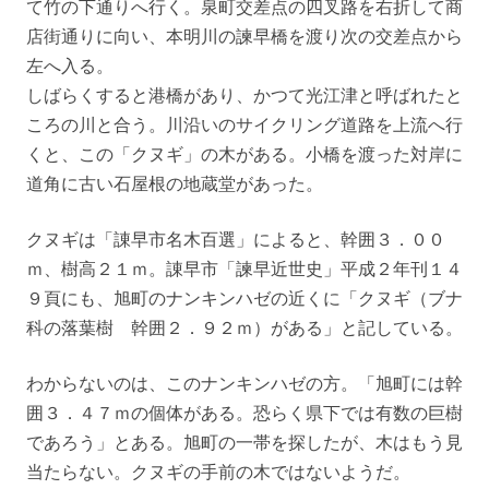
て竹の下通りへ行く。泉町交差点の四叉路を右折して商
店街通りに向い、本明川の諫早橋を渡り次の交差点から
左へ入る。
しばらくすると港橋があり、かつて光江津と呼ばれたと
ころの川と合う。川沿いのサイクリング道路を上流へ行
くと、この「クヌギ」の木がある。小橋を渡った対岸に
道角に古い石屋根の地蔵堂があった。
クヌギは「諌早市名木百選」によると、幹囲３．００
ｍ、樹高２１ｍ。諌早市「諫早近世史」平成２年刊１４
９頁にも、旭町のナンキンハゼの近くに「クヌギ（ブナ
科の落葉樹 幹囲２．９２ｍ）がある」と記している。
わからないのは、このナンキンハゼの方。「旭町には幹
囲３．４７ｍの個体がある。恐らく県下では有数の巨樹
であろう」とある。旭町の一帯を探したが、木はもう見
当たらない。クヌギの手前の木ではないようだ。