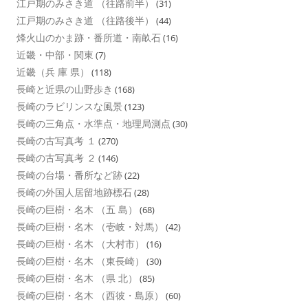
江戸期のみさき道 （往路前半）
(31)
江戸期のみさき道 （往路後半）
(44)
烽火山のかま跡・番所道・南畝石
(16)
近畿・中部・関東
(7)
近畿（兵 庫 県）
(118)
長崎と近県の山野歩き
(168)
長崎のラビリンスな風景
(123)
長崎の三角点・水準点・地理局測点
(30)
長崎の古写真考 １
(270)
長崎の古写真考 ２
(146)
長崎の台場・番所など跡
(22)
長崎の外国人居留地跡標石
(28)
長崎の巨樹・名木 （五 島）
(68)
長崎の巨樹・名木 （壱岐・対馬）
(42)
長崎の巨樹・名木 （大村市）
(16)
長崎の巨樹・名木 （東長崎）
(30)
長崎の巨樹・名木 （県 北）
(85)
長崎の巨樹・名木 （西彼・島原）
(60)