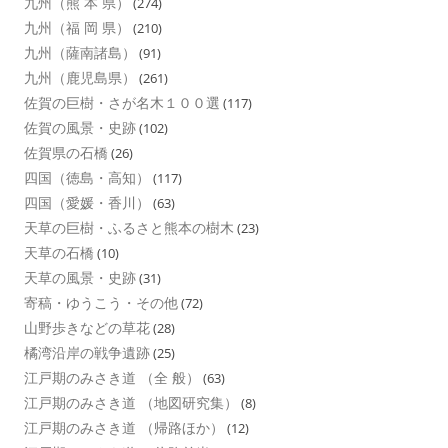
九州（熊 本 県）
(274)
九州（福 岡 県）
(210)
九州（薩南諸島）
(91)
九州（鹿児島県）
(261)
佐賀の巨樹・さが名木１００選
(117)
佐賀の風景・史跡
(102)
佐賀県の石橋
(26)
四国（徳島・高知）
(117)
四国（愛媛・香川）
(63)
天草の巨樹・ふるさと熊本の樹木
(23)
天草の石橋
(10)
天草の風景・史跡
(31)
寄稿・ゆうこう・その他
(72)
山野歩きなどの草花
(28)
橘湾沿岸の戦争遺跡
(25)
江戸期のみさき道 （全 般）
(63)
江戸期のみさき道 （地図研究集）
(8)
江戸期のみさき道 （帰路ほか）
(12)