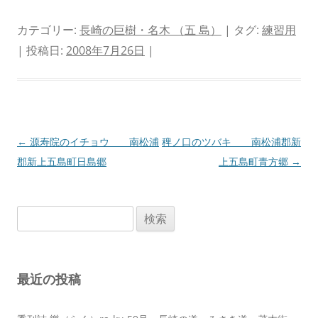
カテゴリー:
長崎の巨樹・名木 （五 島）
| タグ:
練習用
| 投稿日:
2008年7月26日
|
投
←
源寿院のイチョウ 南松浦
稗ノ口のツバキ 南松浦郡新
稿
郡新上五島町日島郷
上五島町青方郷
→
ナ
ビ
検
ゲ
索:
ー
シ
最近の投稿
ョ
ン