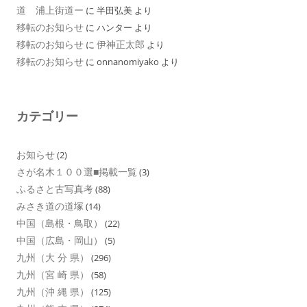
道 浦上街道ー
に
半田弘美
より
移転のお知らせ
に
ハンター
より
移転のお知らせ
伊神正太郎
に
より
移転のお知らせ
に
onnanomiyako
より
カテゴリー
お知らせ
(2)
さが名木１００選■掲載一覧
(3)
ふるさと古写真考
(88)
みさき道の道塚
(14)
中国（島根・鳥取）
(22)
中国（広島・岡山）
(5)
九州（大 分 県）
(296)
九州（宮 崎 県）
(58)
九州（沖 縄 県）
(125)