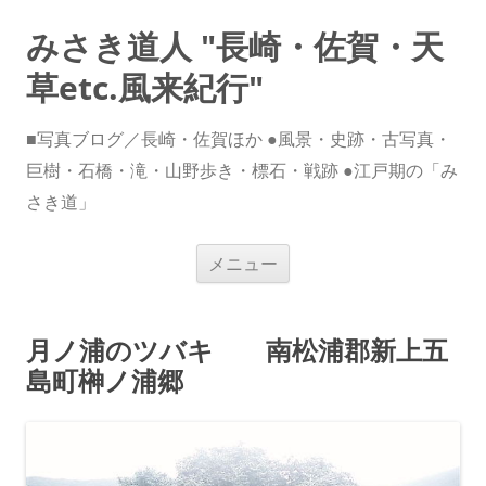
みさき道人 "長崎・佐賀・天
草etc.風来紀行"
■写真ブログ／長崎・佐賀ほか ●風景・史跡・古写真・
巨樹・石橋・滝・山野歩き・標石・戦跡 ●江戸期の「み
さき道」
コ
メニュー
ン
テ
ン
ツ
へ
月ノ浦のツバキ 南松浦郡新上五
ス
キ
島町榊ノ浦郷
ッ
プ