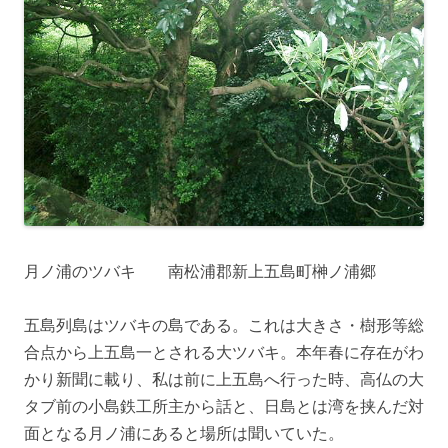
月ノ浦のツバキ 南松浦郡新上五島町榊ノ浦郷
五島列島はツバキの島である。これは大きさ・樹形等総
合点から上五島一とされる大ツバキ。本年春に存在がわ
かり新聞に載り、私は前に上五島へ行った時、高仏の大
タブ前の小島鉄工所主から話と、日島とは湾を挟んだ対
面となる月ノ浦にあると場所は聞いていた。