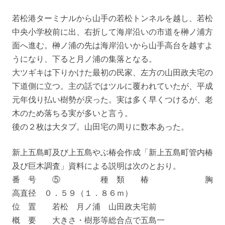
若松港ターミナルから山手の若松トンネルを越し、若松
中央小学校前に出、右折して海岸沿いの市道を榊ノ浦方
面へ進む。榊ノ浦の先は海岸沿いから山手高台を越すよ
うになり、下ると月ノ浦の集落となる。
大ツギキは下りかけた最初の民家、左方の山田政夫宅の
下道側に立つ。主の話ではツルに覆われていたが、平成
元年伐り払い樹勢が戻った。実は多く早くつけるが、老
木のため落ちる実が多いと言う。
後の２枚は大タブ。山田宅の周りに数本あった。
新上五島町及び上五島やぶ椿会作成「新上五島町管内椿
及び巨木調査」資料による説明は次のとおり。
番 号 ⑤ 種 類 椿 胸
高直径 ０．５９（１．８６ｍ）
位 置 若松 月ノ浦 山田政夫宅前
概 要 大きさ・樹形等総合点で五島一