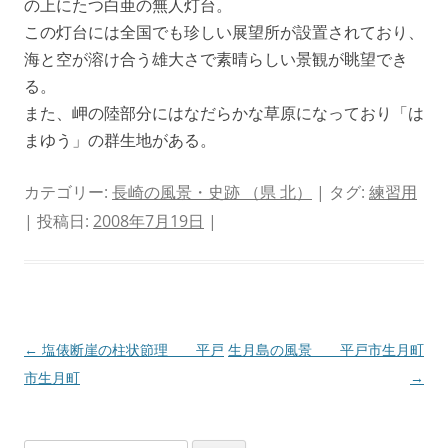
の上にたつ白亜の無人灯台。
この灯台には全国でも珍しい展望所が設置されており、
海と空が溶け合う雄大さで素晴らしい景観が眺望でき
る。
また、岬の陸部分にはなだらかな草原になっており「は
まゆう」の群生地がある。
カテゴリー:
長崎の風景・史跡 （県 北）
| タグ:
練習用
| 投稿日:
2008年7月19日
|
投
←
塩俵断崖の柱状節理 平戸
生月島の風景 平戸市生月町
稿
市生月町
→
ナ
ビ