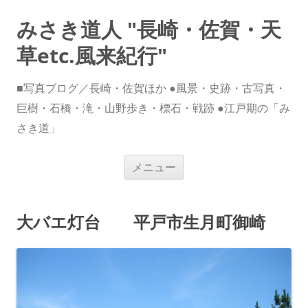
みさき道人 "長崎・佐賀・天
草etc.風来紀行"
■写真ブログ／長崎・佐賀ほか ●風景・史跡・古写真・
巨樹・石橋・滝・山野歩き・標石・戦跡 ●江戸期の「み
さき道」
コ
メニュー
ン
テ
ン
ツ
へ
大バエ灯台 平戸市生月町御崎
ス
キ
ッ
プ