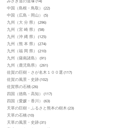
みさき道の道塚
(14)
中国（島根・鳥取）
(22)
中国（広島・岡山）
(5)
九州（大 分 県）
(296)
九州（宮 崎 県）
(58)
九州（沖 縄 県）
(125)
九州（熊 本 県）
(274)
九州（福 岡 県）
(210)
九州（薩南諸島）
(91)
九州（鹿児島県）
(261)
佐賀の巨樹・さが名木１００選
(117)
佐賀の風景・史跡
(102)
佐賀県の石橋
(26)
四国（徳島・高知）
(117)
四国（愛媛・香川）
(63)
天草の巨樹・ふるさと熊本の樹木
(23)
天草の石橋
(10)
天草の風景・史跡
(31)