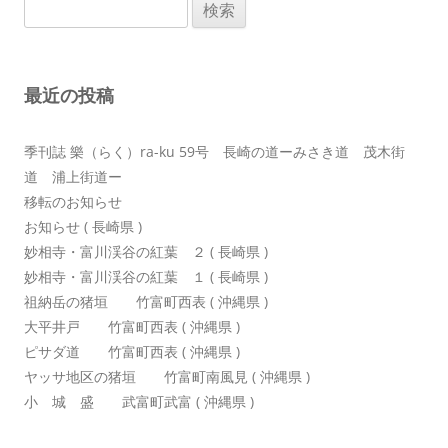
検
ゲ
索:
ー
シ
最近の投稿
ョ
ン
季刊誌 樂（らく）ra-ku 59号 長崎の道ーみさき道 茂木街
道 浦上街道ー
移転のお知らせ
お知らせ ( 長崎県 )
妙相寺・富川渓谷の紅葉 ２ ( 長崎県 )
妙相寺・富川渓谷の紅葉 １ ( 長崎県 )
祖納岳の猪垣 竹富町西表 ( 沖縄県 )
大平井戸 竹富町西表 ( 沖縄県 )
ピサダ道 竹富町西表 ( 沖縄県 )
ヤッサ地区の猪垣 竹富町南風見 ( 沖縄県 )
小 城 盛 武富町武富 ( 沖縄県 )