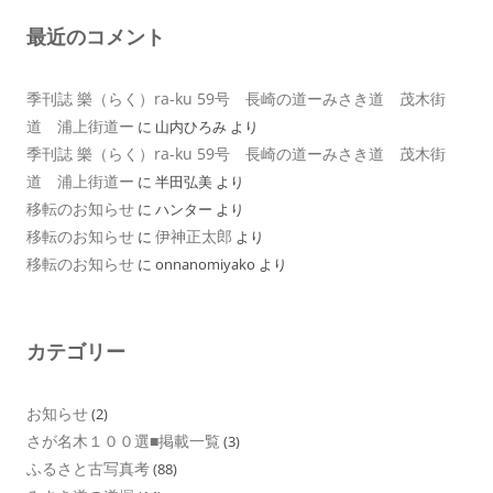
最近のコメント
季刊誌 樂（らく）ra-ku 59号 長崎の道ーみさき道 茂木街
道 浦上街道ー
に
山内ひろみ
より
季刊誌 樂（らく）ra-ku 59号 長崎の道ーみさき道 茂木街
道 浦上街道ー
に
半田弘美
より
移転のお知らせ
に
ハンター
より
移転のお知らせ
伊神正太郎
に
より
移転のお知らせ
に
onnanomiyako
より
カテゴリー
お知らせ
(2)
さが名木１００選■掲載一覧
(3)
ふるさと古写真考
(88)