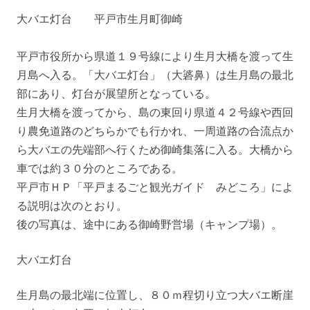
大バエ灯台 平戸市生月町御崎
平戸市役所から県道１９号線により生月大橋を渡って生
月島へ入る。「大バエ灯台」（大碆鼻）は生月島の最北
部にあり、灯台が展望所となっている。
生月大橋を渡ってから、島の東回り県道４２号線や西回
り農免道路のどちらかでも行かれ、一周道路の合流点か
ら大バエの先端部へ行くため御崎集落に入る。大橋から
車では約３０分のところである。
平戸市ＨＰ「平戸まるごと観光ガイド みどころ」によ
る説明は次のとおり。
後の写真は、途中にある御崎野営場（キャンプ場）。
大バエ灯台
生月島の最北端に位置し、８０ｍ程切り立つ大バエ断崖