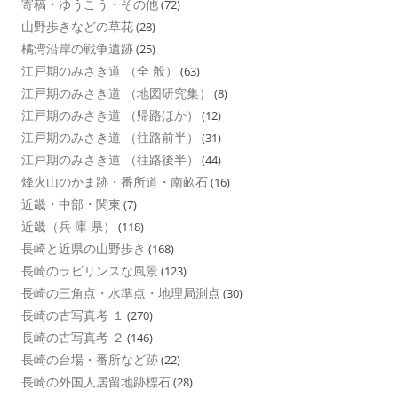
寄稿・ゆうこう・その他
(72)
山野歩きなどの草花
(28)
橘湾沿岸の戦争遺跡
(25)
江戸期のみさき道 （全 般）
(63)
江戸期のみさき道 （地図研究集）
(8)
江戸期のみさき道 （帰路ほか）
(12)
江戸期のみさき道 （往路前半）
(31)
江戸期のみさき道 （往路後半）
(44)
烽火山のかま跡・番所道・南畝石
(16)
近畿・中部・関東
(7)
近畿（兵 庫 県）
(118)
長崎と近県の山野歩き
(168)
長崎のラビリンスな風景
(123)
長崎の三角点・水準点・地理局測点
(30)
長崎の古写真考 １
(270)
長崎の古写真考 ２
(146)
長崎の台場・番所など跡
(22)
長崎の外国人居留地跡標石
(28)