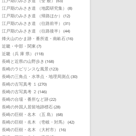
江戸期のみさき道 （全 般）
(63)
江戸期のみさき道 （地図研究集）
(8)
江戸期のみさき道 （帰路ほか）
(12)
江戸期のみさき道 （往路前半）
(31)
江戸期のみさき道 （往路後半）
(44)
烽火山のかま跡・番所道・南畝石
(16)
近畿・中部・関東
(7)
近畿（兵 庫 県）
(118)
長崎と近県の山野歩き
(168)
長崎のラビリンスな風景
(123)
長崎の三角点・水準点・地理局測点
(30)
長崎の古写真考 １
(270)
長崎の古写真考 ２
(146)
長崎の台場・番所など跡
(22)
長崎の外国人居留地跡標石
(28)
長崎の巨樹・名木 （五 島）
(68)
長崎の巨樹・名木 （壱岐・対馬）
(42)
長崎の巨樹・名木 （大村市）
(16)