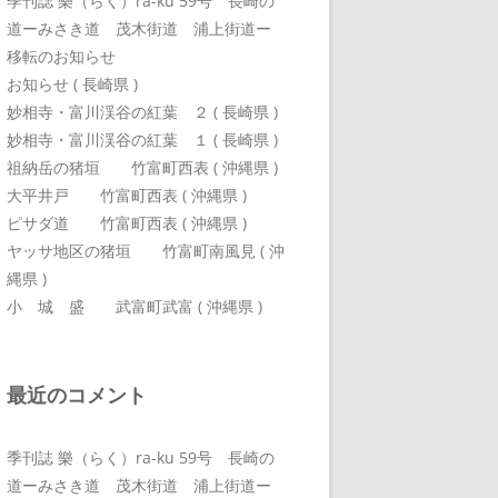
季刊誌 樂（らく）ra-ku 59号 長崎の
道ーみさき道 茂木街道 浦上街道ー
移転のお知らせ
お知らせ ( 長崎県 )
妙相寺・富川渓谷の紅葉 ２ ( 長崎県 )
妙相寺・富川渓谷の紅葉 １ ( 長崎県 )
祖納岳の猪垣 竹富町西表 ( 沖縄県 )
大平井戸 竹富町西表 ( 沖縄県 )
ピサダ道 竹富町西表 ( 沖縄県 )
ヤッサ地区の猪垣 竹富町南風見 ( 沖
縄県 )
小 城 盛 武富町武富 ( 沖縄県 )
最近のコメント
季刊誌 樂（らく）ra-ku 59号 長崎の
道ーみさき道 茂木街道 浦上街道ー