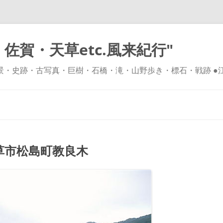
佐賀・天草etc.風来紀行"
風景・史跡・古写真・巨樹・石橋・滝・山野歩き・標石・戦跡 ●
コ
ン
テ
ン
ツ
へ
ス
キ
市松島町教良木
ッ
プ