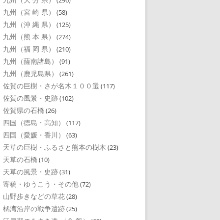
(296)
九州（宮 崎 県）
(58)
九州（沖 縄 県）
(125)
九州（熊 本 県）
(274)
九州（福 岡 県）
(210)
九州（薩南諸島）
(91)
九州（鹿児島県）
(261)
佐賀の巨樹・さが名木１００選
(117)
佐賀の風景・史跡
(102)
佐賀県の石橋
(26)
四国（徳島・高知）
(117)
四国（愛媛・香川）
(63)
天草の巨樹・ふるさと熊本の樹木
(23)
天草の石橋
(10)
天草の風景・史跡
(31)
寄稿・ゆうこう・その他
(72)
山野歩きなどの草花
(28)
橘湾沿岸の戦争遺跡
(25)