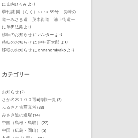
に
山内ひろみ
より
季刊誌 樂（らく）ra-ku 59号 長崎の
道ーみさき道 茂木街道 浦上街道ー
に
半田弘美
より
移転のお知らせ
に
ハンター
より
移転のお知らせ
伊神正太郎
に
より
移転のお知らせ
に
onnanomiyako
より
カテゴリー
お知らせ
(2)
さが名木１００選■掲載一覧
(3)
ふるさと古写真考
(88)
みさき道の道塚
(14)
中国（島根・鳥取）
(22)
中国（広島・岡山）
(5)
九州（大 分 県）