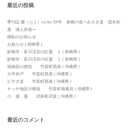
最近の投稿
ョ
ン
季刊誌 樂（らく）ra-ku 59号 長崎の道ーみさき道 茂木街
道 浦上街道ー
移転のお知らせ
お知らせ ( 長崎県 )
妙相寺・富川渓谷の紅葉 ２ ( 長崎県 )
妙相寺・富川渓谷の紅葉 １ ( 長崎県 )
祖納岳の猪垣 竹富町西表 ( 沖縄県 )
大平井戸 竹富町西表 ( 沖縄県 )
ピサダ道 竹富町西表 ( 沖縄県 )
ヤッサ地区の猪垣 竹富町南風見 ( 沖縄県 )
小 城 盛 武富町武富 ( 沖縄県 )
最近のコメント