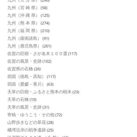
(296)
九州（宮 崎 県）
(58)
九州（沖 縄 県）
(125)
九州（熊 本 県）
(274)
九州（福 岡 県）
(210)
九州（薩南諸島）
(91)
九州（鹿児島県）
(261)
佐賀の巨樹・さが名木１００選
(117)
佐賀の風景・史跡
(102)
佐賀県の石橋
(26)
四国（徳島・高知）
(117)
四国（愛媛・香川）
(63)
天草の巨樹・ふるさと熊本の樹木
(23)
天草の石橋
(10)
天草の風景・史跡
(31)
寄稿・ゆうこう・その他
(72)
山野歩きなどの草花
(28)
橘湾沿岸の戦争遺跡
(25)