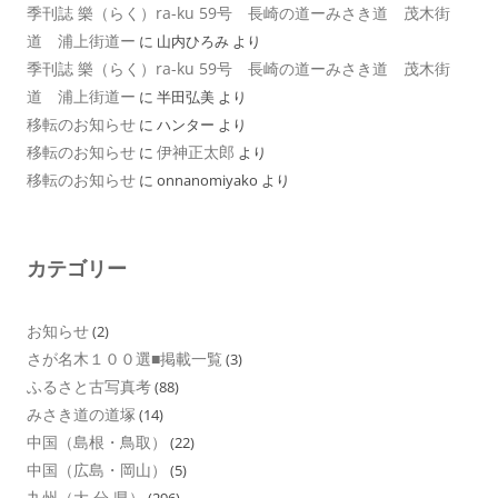
季刊誌 樂（らく）ra-ku 59号 長崎の道ーみさき道 茂木街
道 浦上街道ー
に
山内ひろみ
より
季刊誌 樂（らく）ra-ku 59号 長崎の道ーみさき道 茂木街
道 浦上街道ー
に
半田弘美
より
移転のお知らせ
に
ハンター
より
移転のお知らせ
伊神正太郎
に
より
移転のお知らせ
に
onnanomiyako
より
カテゴリー
お知らせ
(2)
さが名木１００選■掲載一覧
(3)
ふるさと古写真考
(88)
みさき道の道塚
(14)
中国（島根・鳥取）
(22)
中国（広島・岡山）
(5)
九州（大 分 県）