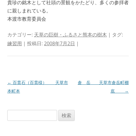
貴珍の銘木として社頭の景観をかたどり、多くの参拝者
に親しまれている。
本渡市教育委員会
カテゴリー:
天草の巨樹・ふるさと熊本の樹木
| タグ:
練習用
| 投稿日:
2008年7月2日
|
投
←
百貫石（百貫様） 天草市
倉 岳 天草市倉岳町棚
稿
本町本
底
→
ナ
ビ
検
ゲ
索:
ー
シ