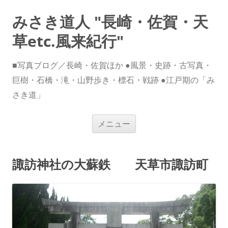
みさき道人 "長崎・佐賀・天
草etc.風来紀行"
■写真ブログ／長崎・佐賀ほか ●風景・史跡・古写真・
巨樹・石橋・滝・山野歩き・標石・戦跡 ●江戸期の「み
さき道」
コ
メニュー
ン
テ
ン
ツ
へ
諏訪神社の大蘇鉄 天草市諏訪町
ス
キ
ッ
プ