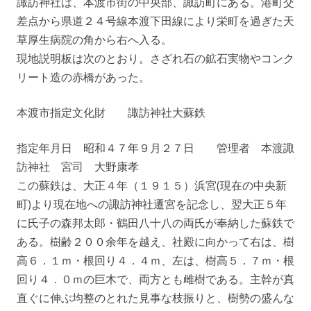
諏訪神社は、本渡市街の中央部、諏訪町にある。港町交
差点から県道２４号線本渡下田線により栄町を過ぎた天
草厚生病院の角から右へ入る。
現地説明板は次のとおり。さざれ石の鉱石実物やコンク
リート造の赤橋があった。
本渡市指定文化財 諏訪神社大蘇鉄
指定年月日 昭和４７年９月２７日 管理者 本渡諏
訪神社 宮司 大野康孝
この蘇鉄は、大正４年（１９１５）浜宮(現在の中央新
町)より現在地への諏訪神社遷宮を記念し、翌大正５年
に氏子の森邦太郎・鶴田八十八の両氏が奉納した蘇鉄で
ある。樹齢２００余年を越え、社殿に向かって右は、樹
高６．１ｍ・根回り４．４ｍ、左は、樹高５．７ｍ・根
回り４．０ｍの巨木で、両方とも雌樹である。主幹が真
直ぐに伸ぶ均整のとれた見事な枝振りと、樹勢の盛んな