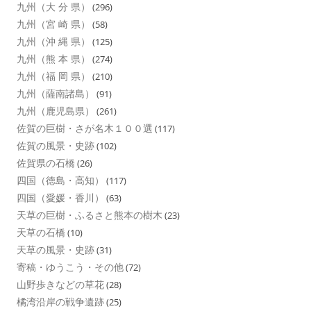
九州（大 分 県）
(296)
九州（宮 崎 県）
(58)
九州（沖 縄 県）
(125)
九州（熊 本 県）
(274)
九州（福 岡 県）
(210)
九州（薩南諸島）
(91)
九州（鹿児島県）
(261)
佐賀の巨樹・さが名木１００選
(117)
佐賀の風景・史跡
(102)
佐賀県の石橋
(26)
四国（徳島・高知）
(117)
四国（愛媛・香川）
(63)
天草の巨樹・ふるさと熊本の樹木
(23)
天草の石橋
(10)
天草の風景・史跡
(31)
寄稿・ゆうこう・その他
(72)
山野歩きなどの草花
(28)
橘湾沿岸の戦争遺跡
(25)