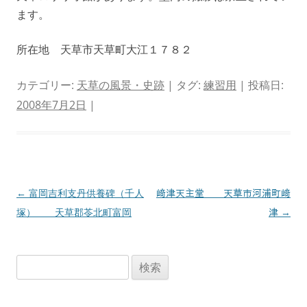
ます。
所在地 天草市天草町大江１７８２
カテゴリー:
天草の風景・史跡
| タグ:
練習用
| 投稿日:
2008年7月2日
|
投
←
富岡吉利支丹供養碑（千人
﨑津天主堂 天草市河浦町﨑
稿
塚） 天草郡苓北町富岡
津
→
ナ
ビ
検
ゲ
索:
ー