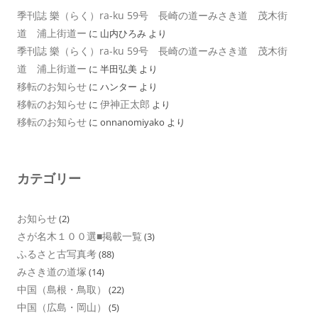
季刊誌 樂（らく）ra-ku 59号 長崎の道ーみさき道 茂木街
道 浦上街道ー
に
山内ひろみ
より
季刊誌 樂（らく）ra-ku 59号 長崎の道ーみさき道 茂木街
道 浦上街道ー
に
半田弘美
より
移転のお知らせ
に
ハンター
より
移転のお知らせ
伊神正太郎
に
より
移転のお知らせ
に
onnanomiyako
より
カテゴリー
お知らせ
(2)
さが名木１００選■掲載一覧
(3)
ふるさと古写真考
(88)
みさき道の道塚
(14)
中国（島根・鳥取）
(22)
中国（広島・岡山）
(5)