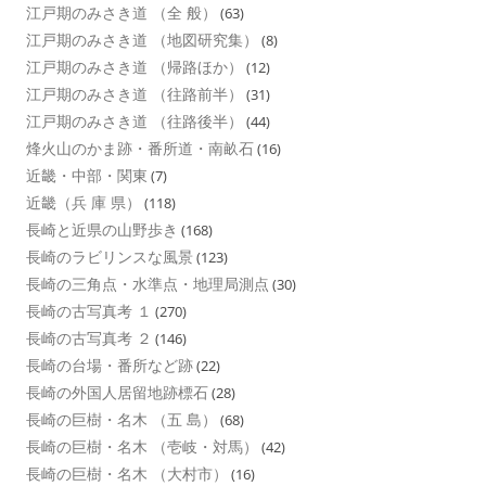
江戸期のみさき道 （全 般）
(63)
江戸期のみさき道 （地図研究集）
(8)
江戸期のみさき道 （帰路ほか）
(12)
江戸期のみさき道 （往路前半）
(31)
江戸期のみさき道 （往路後半）
(44)
烽火山のかま跡・番所道・南畝石
(16)
近畿・中部・関東
(7)
近畿（兵 庫 県）
(118)
長崎と近県の山野歩き
(168)
長崎のラビリンスな風景
(123)
長崎の三角点・水準点・地理局測点
(30)
長崎の古写真考 １
(270)
長崎の古写真考 ２
(146)
長崎の台場・番所など跡
(22)
長崎の外国人居留地跡標石
(28)
長崎の巨樹・名木 （五 島）
(68)
長崎の巨樹・名木 （壱岐・対馬）
(42)
長崎の巨樹・名木 （大村市）
(16)