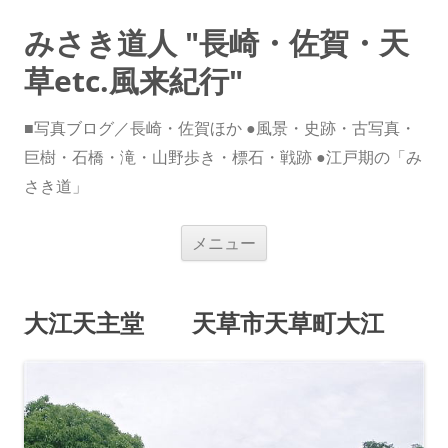
みさき道人 "長崎・佐賀・天
草etc.風来紀行"
■写真ブログ／長崎・佐賀ほか ●風景・史跡・古写真・
巨樹・石橋・滝・山野歩き・標石・戦跡 ●江戸期の「み
さき道」
コ
メニュー
ン
テ
ン
ツ
へ
大江天主堂 天草市天草町大江
ス
キ
ッ
プ