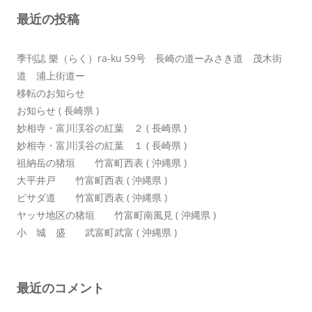
シ
最近の投稿
ョ
ン
季刊誌 樂（らく）ra-ku 59号 長崎の道ーみさき道 茂木街
道 浦上街道ー
移転のお知らせ
お知らせ ( 長崎県 )
妙相寺・富川渓谷の紅葉 ２ ( 長崎県 )
妙相寺・富川渓谷の紅葉 １ ( 長崎県 )
祖納岳の猪垣 竹富町西表 ( 沖縄県 )
大平井戸 竹富町西表 ( 沖縄県 )
ピサダ道 竹富町西表 ( 沖縄県 )
ヤッサ地区の猪垣 竹富町南風見 ( 沖縄県 )
小 城 盛 武富町武富 ( 沖縄県 )
最近のコメント