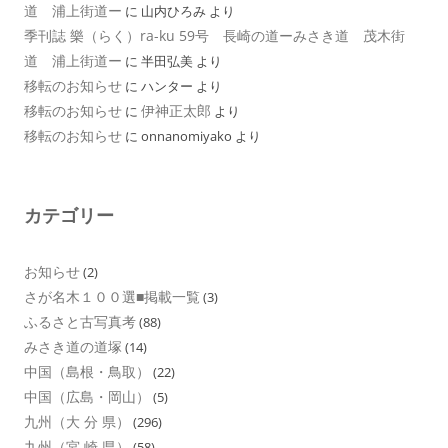
道 浦上街道ー
に
山内ひろみ
より
季刊誌 樂（らく）ra-ku 59号 長崎の道ーみさき道 茂木街
道 浦上街道ー
に
半田弘美
より
移転のお知らせ
に
ハンター
より
移転のお知らせ
伊神正太郎
に
より
移転のお知らせ
に
onnanomiyako
より
カテゴリー
お知らせ
(2)
さが名木１００選■掲載一覧
(3)
ふるさと古写真考
(88)
みさき道の道塚
(14)
中国（島根・鳥取）
(22)
中国（広島・岡山）
(5)
九州（大 分 県）
(296)
九州（宮 崎 県）
(58)