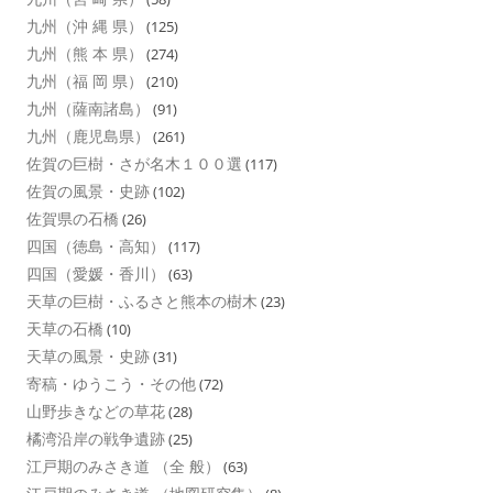
九州（沖 縄 県）
(125)
九州（熊 本 県）
(274)
九州（福 岡 県）
(210)
九州（薩南諸島）
(91)
九州（鹿児島県）
(261)
佐賀の巨樹・さが名木１００選
(117)
佐賀の風景・史跡
(102)
佐賀県の石橋
(26)
四国（徳島・高知）
(117)
四国（愛媛・香川）
(63)
天草の巨樹・ふるさと熊本の樹木
(23)
天草の石橋
(10)
天草の風景・史跡
(31)
寄稿・ゆうこう・その他
(72)
山野歩きなどの草花
(28)
橘湾沿岸の戦争遺跡
(25)
江戸期のみさき道 （全 般）
(63)