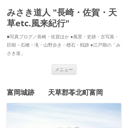
みさき道人 "長崎・佐賀・天
草etc.風来紀行"
■写真ブログ／長崎・佐賀ほか ●風景・史跡・古写真・
巨樹・石橋・滝・山野歩き・標石・戦跡 ●江戸期の「み
さき道」
コ
メニュー
ン
テ
ン
ツ
へ
富岡城跡 天草郡苓北町富岡
ス
キ
ッ
プ