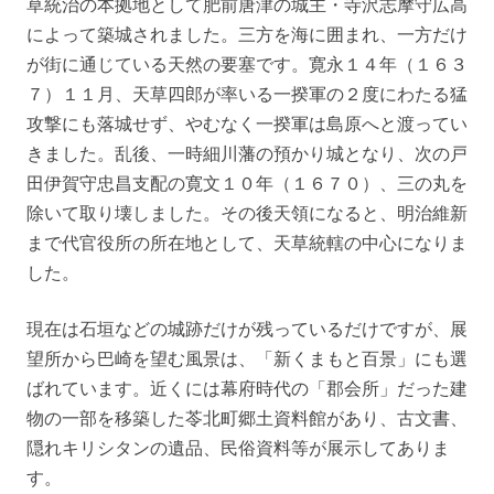
草統治の本拠地として肥前唐津の城主・寺沢志摩守広高
によって築城されました。三方を海に囲まれ、一方だけ
が街に通じている天然の要塞です。寛永１４年（１６３
７）１１月、天草四郎が率いる一揆軍の２度にわたる猛
攻撃にも落城せず、やむなく一揆軍は島原へと渡ってい
きました。乱後、一時細川藩の預かり城となり、次の戸
田伊賀守忠昌支配の寛文１０年（１６７０）、三の丸を
除いて取り壊しました。その後天領になると、明治維新
まで代官役所の所在地として、天草統轄の中心になりま
した。
現在は石垣などの城跡だけが残っているだけですが、展
望所から巴崎を望む風景は、「新くまもと百景」にも選
ばれています。近くには幕府時代の「郡会所」だった建
物の一部を移築した苓北町郷土資料館があり、古文書、
隠れキリシタンの遺品、民俗資料等が展示してありま
す。