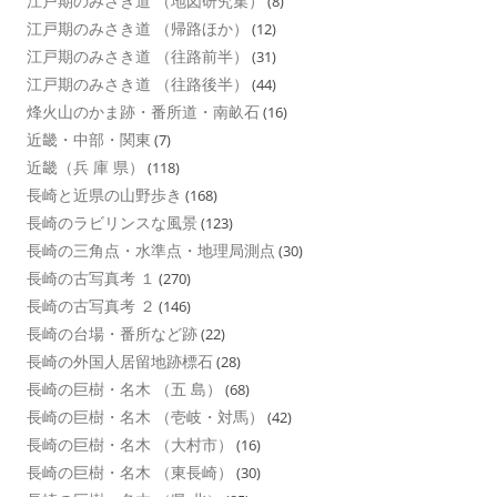
江戸期のみさき道 （地図研究集）
(8)
江戸期のみさき道 （帰路ほか）
(12)
江戸期のみさき道 （往路前半）
(31)
江戸期のみさき道 （往路後半）
(44)
烽火山のかま跡・番所道・南畝石
(16)
近畿・中部・関東
(7)
近畿（兵 庫 県）
(118)
長崎と近県の山野歩き
(168)
長崎のラビリンスな風景
(123)
長崎の三角点・水準点・地理局測点
(30)
長崎の古写真考 １
(270)
長崎の古写真考 ２
(146)
長崎の台場・番所など跡
(22)
長崎の外国人居留地跡標石
(28)
長崎の巨樹・名木 （五 島）
(68)
長崎の巨樹・名木 （壱岐・対馬）
(42)
長崎の巨樹・名木 （大村市）
(16)
長崎の巨樹・名木 （東長崎）
(30)