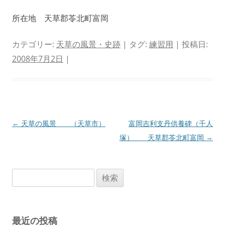
所在地 天草郡苓北町富岡
カテゴリー:
天草の風景・史跡
| タグ:
練習用
| 投稿日:
2008年7月2日
|
投
←
天草の風景 （天草市）
富岡吉利支丹供養碑（千人
稿
塚） 天草郡苓北町富岡
→
ナ
ビ
検
ゲ
索:
ー
シ
最近の投稿
ョ