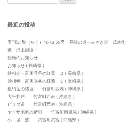
索:
ー
シ
最近の投稿
ョ
ン
季刊誌 樂（らく）ra-ku 59号 長崎の道ーみさき道 茂木街
道 浦上街道ー
移転のお知らせ
お知らせ ( 長崎県 )
妙相寺・富川渓谷の紅葉 ２ ( 長崎県 )
妙相寺・富川渓谷の紅葉 １ ( 長崎県 )
祖納岳の猪垣 竹富町西表 ( 沖縄県 )
大平井戸 竹富町西表 ( 沖縄県 )
ピサダ道 竹富町西表 ( 沖縄県 )
ヤッサ地区の猪垣 竹富町南風見 ( 沖縄県 )
小 城 盛 武富町武富 ( 沖縄県 )