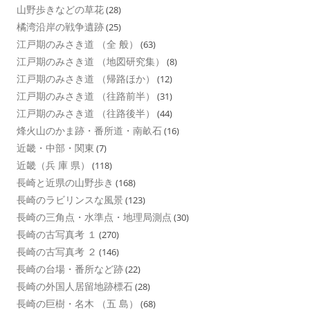
山野歩きなどの草花
(28)
橘湾沿岸の戦争遺跡
(25)
江戸期のみさき道 （全 般）
(63)
江戸期のみさき道 （地図研究集）
(8)
江戸期のみさき道 （帰路ほか）
(12)
江戸期のみさき道 （往路前半）
(31)
江戸期のみさき道 （往路後半）
(44)
烽火山のかま跡・番所道・南畝石
(16)
近畿・中部・関東
(7)
近畿（兵 庫 県）
(118)
長崎と近県の山野歩き
(168)
長崎のラビリンスな風景
(123)
長崎の三角点・水準点・地理局測点
(30)
長崎の古写真考 １
(270)
長崎の古写真考 ２
(146)
長崎の台場・番所など跡
(22)
長崎の外国人居留地跡標石
(28)
長崎の巨樹・名木 （五 島）
(68)