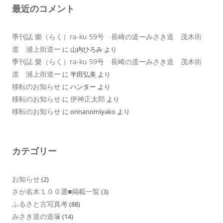
最近のコメント
季刊誌 樂（らく）ra-ku 59号 長崎の道ーみさき道 茂木街
道 浦上街道ー
に
山内ひろみ
より
季刊誌 樂（らく）ra-ku 59号 長崎の道ーみさき道 茂木街
道 浦上街道ー
に
半田弘美
より
移転のお知らせ
に
ハンター
より
移転のお知らせ
伊神正太郎
に
より
移転のお知らせ
に
onnanomiyako
より
カテゴリー
お知らせ
(2)
さが名木１００選■掲載一覧
(3)
ふるさと古写真考
(88)
みさき道の道塚
(14)