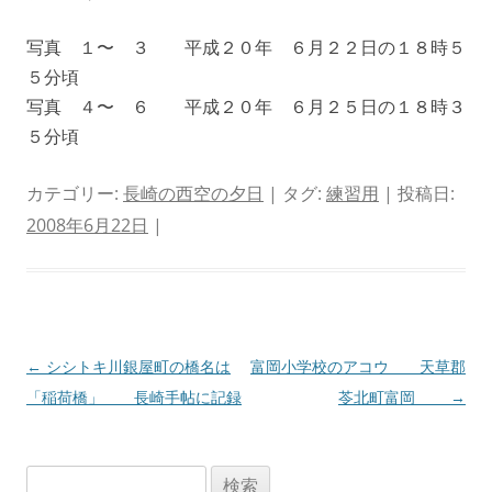
写真 １〜 ３ 平成２０年 ６月２２日の１８時５
５分頃
写真 ４〜 ６ 平成２０年 ６月２５日の１８時３
５分頃
カテゴリー:
長崎の西空の夕日
| タグ:
練習用
| 投稿日:
2008年6月22日
|
投
←
シシトキ川銀屋町の橋名は
富岡小学校のアコウ 天草郡
稿
「稲荷橋」 長崎手帖に記録
苓北町富岡
→
ナ
ビ
検
ゲ