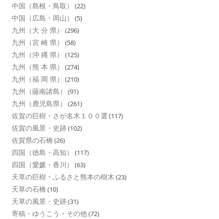
中国（島根・鳥取）
(22)
中国（広島・岡山）
(5)
九州（大 分 県）
(296)
九州（宮 崎 県）
(58)
九州（沖 縄 県）
(125)
九州（熊 本 県）
(274)
九州（福 岡 県）
(210)
九州（薩南諸島）
(91)
九州（鹿児島県）
(261)
佐賀の巨樹・さが名木１００選
(117)
佐賀の風景・史跡
(102)
佐賀県の石橋
(26)
四国（徳島・高知）
(117)
四国（愛媛・香川）
(63)
天草の巨樹・ふるさと熊本の樹木
(23)
天草の石橋
(10)
天草の風景・史跡
(31)
寄稿・ゆうこう・その他
(72)