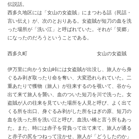
伝説話。
西多久地区には「女山の女盗賊」にまつわる話（民話・
言い伝え）が、次のとおりある。女盗賊が短刀の血を洗
った場所が「洗い江」と呼ばれていた。それが「笑郷」
になったのだろうということである。
西多久町 女山の女盗賊
伊万里に向かう女山峠には女盗賊が出没し、旅人から身
ぐるみ剥ぎ取ったり命を奪い、大変恐れられていた。二
重あたりで獲物（旅人）が往来するのを覗いて、谷から
出て来て旅人を襲い、血のついた短刀を川で洗った。女
盗賊が人の往来を見ていた場所を人見と呼び、よく出て
くる所を出口、身ぐるみ剥がした所をはぎの原、短刀の
血を洗った所を洗い江と呼び、血洗い橋と言う所もあっ
た。また、時には赤子を背負って出て来て、旅人が通る
と赤子の尻をつねって泣かせ、旅人が「どうしたのか」