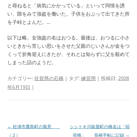
と尋ねると「病気にかかっている」といって同情を誘
い、隙をみて強盗を働いた。子供をおぶって出てきた所
を子峠とよんだ。…
以下は略。女強盗の名はおつる。最後は、おつるに小さ
いときから苦しい思いをさせた父親のじいさんが金をつ
くって折角迎えにきたが、それとは知らずに父を殺めて
しまった話のようだ。
カテゴリー:
佐賀県の石橋
| タグ:
練習用
| 投稿日:
2008
年6月19日
|
投
←
松浦市鷹島町の風景
シシトキ川銀屋町の橋名は「稲
稿
（２）
荷橋」 長崎手帖に記録
→