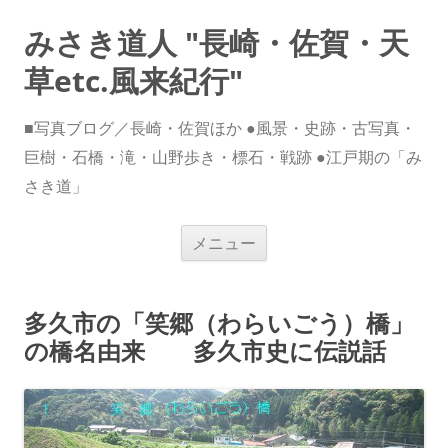
みさき道人 "長崎・佐賀・天
草etc.風来紀行"
■写真ブログ／長崎・佐賀ほか ●風景・史跡・古写真・
巨樹・石橋・滝・山野歩き・標石・戦跡 ●江戸期の「み
さき道」
コ
メニュー
ン
テ
ン
ツ
へ
多久市の「笑郷（わらいごう）橋」
ス
キ
の橋名由来 多久市史に伝説話
ッ
プ