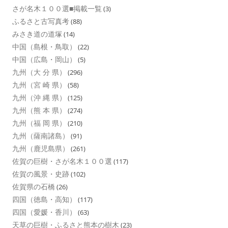
さが名木１００選■掲載一覧
(3)
ふるさと古写真考
(88)
みさき道の道塚
(14)
中国（島根・鳥取）
(22)
中国（広島・岡山）
(5)
九州（大 分 県）
(296)
九州（宮 崎 県）
(58)
九州（沖 縄 県）
(125)
九州（熊 本 県）
(274)
九州（福 岡 県）
(210)
九州（薩南諸島）
(91)
九州（鹿児島県）
(261)
佐賀の巨樹・さが名木１００選
(117)
佐賀の風景・史跡
(102)
佐賀県の石橋
(26)
四国（徳島・高知）
(117)
四国（愛媛・香川）
(63)
天草の巨樹・ふるさと熊本の樹木
(23)