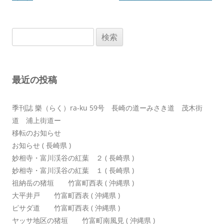
ナ
ビ
検
ゲ
索:
ー
シ
最近の投稿
ョ
ン
季刊誌 樂（らく）ra-ku 59号 長崎の道ーみさき道 茂木街
道 浦上街道ー
移転のお知らせ
お知らせ ( 長崎県 )
妙相寺・富川渓谷の紅葉 ２ ( 長崎県 )
妙相寺・富川渓谷の紅葉 １ ( 長崎県 )
祖納岳の猪垣 竹富町西表 ( 沖縄県 )
大平井戸 竹富町西表 ( 沖縄県 )
ピサダ道 竹富町西表 ( 沖縄県 )
ヤッサ地区の猪垣 竹富町南風見 ( 沖縄県 )