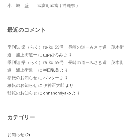
小 城 盛 武富町武富 ( 沖縄県 )
最近のコメント
季刊誌 樂（らく）ra-ku 59号 長崎の道ーみさき道 茂木街
道 浦上街道ー
に
山内ひろみ
より
季刊誌 樂（らく）ra-ku 59号 長崎の道ーみさき道 茂木街
道 浦上街道ー
に
半田弘美
より
移転のお知らせ
に
ハンター
より
移転のお知らせ
伊神正太郎
に
より
移転のお知らせ
に
onnanomiyako
より
カテゴリー
お知らせ
(2)