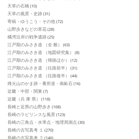
天草の石橋
(10)
天草の風景・史跡
(31)
寄稿・ゆうこう・その他
(72)
山野歩きなどの草花
(28)
橘湾沿岸の戦争遺跡
(25)
江戸期のみさき道 （全 般）
(63)
江戸期のみさき道 （地図研究集）
(8)
江戸期のみさき道 （帰路ほか）
(12)
江戸期のみさき道 （往路前半）
(31)
江戸期のみさき道 （往路後半）
(44)
烽火山のかま跡・番所道・南畝石
(16)
近畿・中部・関東
(7)
近畿（兵 庫 県）
(118)
長崎と近県の山野歩き
(168)
長崎のラビリンスな風景
(123)
長崎の三角点・水準点・地理局測点
(30)
長崎の古写真考 １
(270)
長崎の古写真考 ２
(146)