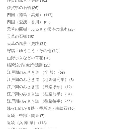
佐賀の風景・史跡
(102)
佐賀県の石橋
(26)
四国（徳島・高知）
(117)
四国（愛媛・香川）
(63)
天草の巨樹・ふるさと熊本の樹木
(23)
天草の石橋
(10)
天草の風景・史跡
(31)
寄稿・ゆうこう・その他
(72)
山野歩きなどの草花
(28)
橘湾沿岸の戦争遺跡
(25)
江戸期のみさき道 （全 般）
(63)
江戸期のみさき道 （地図研究集）
(8)
江戸期のみさき道 （帰路ほか）
(12)
江戸期のみさき道 （往路前半）
(31)
江戸期のみさき道 （往路後半）
(44)
烽火山のかま跡・番所道・南畝石
(16)
近畿・中部・関東
(7)
近畿（兵 庫 県）
(118)