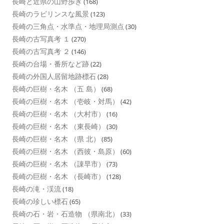
長崎と近県の山野歩き
(168)
長崎のラビリンスな風景
(123)
長崎の三角点・水準点・地理局測点
(30)
長崎の古写真考 １
(270)
長崎の古写真考 ２
(146)
長崎の台場・番所など跡
(22)
長崎の外国人居留地跡標石
(28)
長崎の巨樹・名木 （五 島）
(68)
長崎の巨樹・名木 （壱岐・対馬）
(42)
長崎の巨樹・名木 （大村市）
(16)
長崎の巨樹・名木 （東長崎）
(30)
長崎の巨樹・名木 （県 北）
(85)
長崎の巨樹・名木 （西彼・島原）
(60)
長崎の巨樹・名木 （諌早市）
(73)
長崎の巨樹・名木 （長崎市）
(128)
長崎の滝・渓流
(18)
長崎の珍しい標石
(65)
長崎の石・岩・石造物 （県南北）
(33)