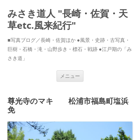
みさき道人 "長崎・佐賀・天
草etc.風来紀行"
■写真ブログ／長崎・佐賀ほか ●風景・史跡・古写真・
巨樹・石橋・滝・山野歩き・標石・戦跡 ●江戸期の「み
さき道」
コ
メニュー
ン
テ
ン
ツ
へ
尊光寺のマキ 松浦市福島町塩浜
ス
キ
免
ッ
プ