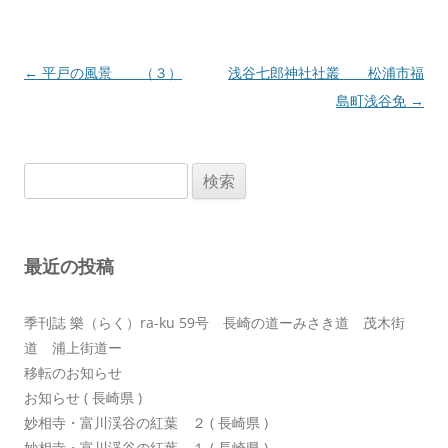
投
←
平戸の風景 （３）
浅谷七郎神社社叢 松浦市福
稿
島町浅谷免
→
ナ
ビ
検
ゲ
索:
ー
シ
最近の投稿
ョ
ン
季刊誌 樂（らく）ra-ku 59号 長崎の道ーみさき道 茂木街
道 浦上街道ー
移転のお知らせ
お知らせ ( 長崎県 )
妙相寺・富川渓谷の紅葉 ２ ( 長崎県 )
妙相寺・富川渓谷の紅葉 １ ( 長崎県 )