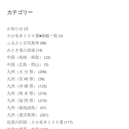
カテゴリー
お知らせ
(2)
さが名木１００選■掲載一覧
(3)
ふるさと古写真考
(88)
みさき道の道塚
(14)
中国（島根・鳥取）
(22)
中国（広島・岡山）
(5)
九州（大 分 県）
(296)
九州（宮 崎 県）
(58)
九州（沖 縄 県）
(125)
九州（熊 本 県）
(274)
九州（福 岡 県）
(210)
九州（薩南諸島）
(91)
九州（鹿児島県）
(261)
佐賀の巨樹・さが名木１００選
(117)