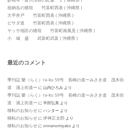
祖納岳の猪垣 竹富町西表 ( 沖縄県 )
大平井戸 竹富町西表 ( 沖縄県 )
ピサダ道 竹富町西表 ( 沖縄県 )
ヤッサ地区の猪垣 竹富町南風見 ( 沖縄県 )
小 城 盛 武富町武富 ( 沖縄県 )
最近のコメント
季刊誌 樂（らく）ra-ku 59号 長崎の道ーみさき道 茂木街
道 浦上街道ー
に
山内ひろみ
より
季刊誌 樂（らく）ra-ku 59号 長崎の道ーみさき道 茂木街
道 浦上街道ー
に
半田弘美
より
移転のお知らせ
に
ハンター
より
移転のお知らせ
伊神正太郎
に
より
移転のお知らせ
に
onnanomiyako
より