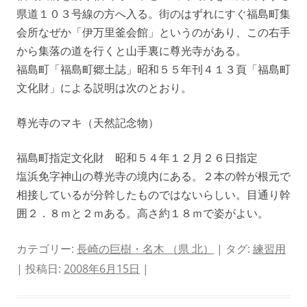
県道１０３号線の方へ入る。街のはずれにすぐ福島町集
会所なぜか「伊万里釜会館」というのがあり、この右手
から集落の道を行くと山手裏に尊光寺がある。
福島町「福島町郷土誌」昭和５５年刊４１３頁「福島町
文化財」による説明は次のとおり。
尊光寺のマキ（天然記念物）
福島町指定文化財 昭和５４年１２月２６日指定
塩浜免字神山の尊光寺の境内にある。２本の幹が根元で
相接しているが分幹したものではないらしい。目通り幹
囲２．８ｍと２ｍある。高さ約１８ｍで姿がよい。
カテゴリー:
長崎の巨樹・名木 （県 北）
| タグ:
練習用
| 投稿日:
2008年6月15日
|