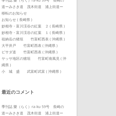
季刊誌 樂（らく）ra-ku 59号 長崎の
道ーみさき道 茂木街道 浦上街道ー
移転のお知らせ
お知らせ ( 長崎県 )
妙相寺・富川渓谷の紅葉 ２ ( 長崎県 )
妙相寺・富川渓谷の紅葉 １ ( 長崎県 )
祖納岳の猪垣 竹富町西表 ( 沖縄県 )
大平井戸 竹富町西表 ( 沖縄県 )
ピサダ道 竹富町西表 ( 沖縄県 )
ヤッサ地区の猪垣 竹富町南風見 ( 沖
縄県 )
小 城 盛 武富町武富 ( 沖縄県 )
最近のコメント
季刊誌 樂（らく）ra-ku 59号 長崎の
道ーみさき道 茂木街道 浦上街道ー