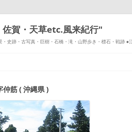
佐賀・天草etc.風来紀行"
風景・史跡・古写真・巨樹・石橋・滝・山野歩き・標石・戦跡 ●
コ
ン
テ
ン
ツ
へ
ス
キ
 ( 沖縄県 )
ッ
プ