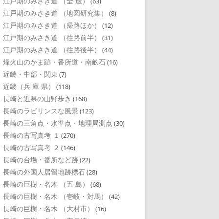
江戸期のみさき道 （全 般）
(63)
江戸期のみさき道 （地図研究集）
(8)
江戸期のみさき道 （帰路ほか）
(12)
江戸期のみさき道 （往路前半）
(31)
江戸期のみさき道 （往路後半）
(44)
烽火山のかま跡・番所道・南畝石
(16)
近畿・中部・関東
(7)
近畿（兵 庫 県）
(118)
長崎と近県の山野歩き
(168)
長崎のラビリンスな風景
(123)
長崎の三角点・水準点・地理局測点
(30)
長崎の古写真考 １
(270)
長崎の古写真考 ２
(146)
長崎の台場・番所など跡
(22)
長崎の外国人居留地跡標石
(28)
長崎の巨樹・名木 （五 島）
(68)
長崎の巨樹・名木 （壱岐・対馬）
(42)
長崎の巨樹・名木 （大村市）
(16)