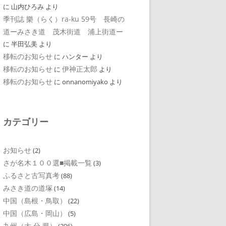
に
山内ひろみ
より
季刊誌 樂（らく）ra-ku 59号 長崎の
道ーみさき道 茂木街道 浦上街道ー
に
半田弘美
より
移転のお知らせ
に
ハンター
より
移転のお知らせ
伊神正太郎
に
より
移転のお知らせ
に
onnanomiyako
より
カテゴリー
お知らせ
(2)
さが名木１００選■掲載一覧
(3)
ふるさと古写真考
(88)
みさき道の道塚
(14)
中国（島根・鳥取）
(22)
中国（広島・岡山）
(5)
九州（大 分 県）