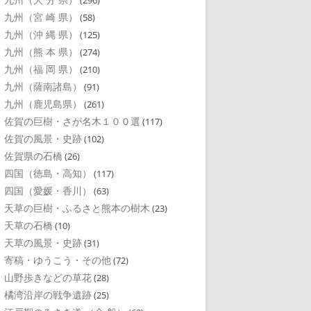
(296)
九州（宮 崎 県）
(58)
九州（沖 縄 県）
(125)
九州（熊 本 県）
(274)
九州（福 岡 県）
(210)
九州（薩南諸島）
(91)
九州（鹿児島県）
(261)
佐賀の巨樹・さが名木１００選
(117)
佐賀の風景・史跡
(102)
佐賀県の石橋
(26)
四国（徳島・高知）
(117)
四国（愛媛・香川）
(63)
天草の巨樹・ふるさと熊本の樹木
(23)
天草の石橋
(10)
天草の風景・史跡
(31)
寄稿・ゆうこう・その他
(72)
山野歩きなどの草花
(28)
橘湾沿岸の戦争遺跡
(25)