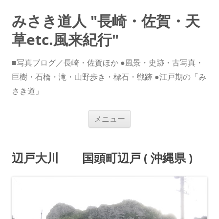
みさき道人 "長崎・佐賀・天
草etc.風来紀行"
■写真ブログ／長崎・佐賀ほか ●風景・史跡・古写真・
巨樹・石橋・滝・山野歩き・標石・戦跡 ●江戸期の「み
さき道」
コ
メニュー
ン
テ
ン
ツ
へ
辺戸大川 国頭町辺戸 ( 沖縄県 )
ス
キ
ッ
プ