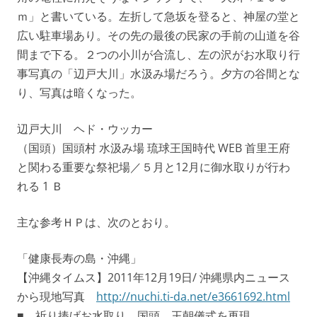
ｍ」と書いている。左折して急坂を登ると、神屋の堂と
広い駐車場あり。その先の最後の民家の手前の山道を谷
間まで下る。２つの小川が合流し、左の沢がお水取り行
事写真の「辺戸大川」水汲み場だろう。夕方の谷間とな
り、写真は暗くなった。
辺戸大川 ヘド・ウッカー
（国頭）国頭村 水汲み場 琉球王国時代 WEB 首里王府
と関わる重要な祭祀場／５月と12月に御水取りが行わ
れる 1 Ｂ
主な参考ＨＰは、次のとおり。
「健康長寿の島・沖縄」
【沖縄タイムス】2011年12月19日/ 沖縄県内ニュース
から現地写真
http://nuchi.ti-da.net/e3661692.html
■ 祈り捧げお水取り 国頭 王朝儀式を再現