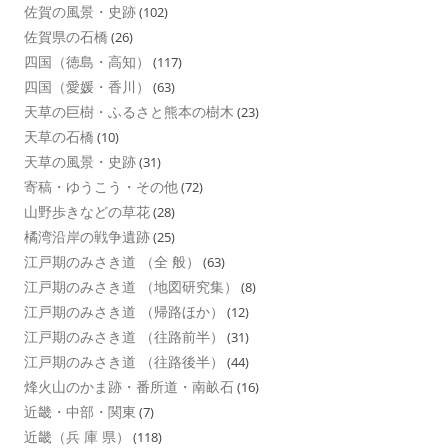
佐賀の風景・史跡
(102)
佐賀県の石橋
(26)
四国（徳島・高知）
(117)
四国（愛媛・香川）
(63)
天草の巨樹・ふるさと熊本の樹木
(23)
天草の石橋
(10)
天草の風景・史跡
(31)
寄稿・ゆうこう・その他
(72)
山野歩きなどの草花
(28)
橘湾沿岸の戦争遺跡
(25)
江戸期のみさき道 （全 般）
(63)
江戸期のみさき道 （地図研究集）
(8)
江戸期のみさき道 （帰路ほか）
(12)
江戸期のみさき道 （往路前半）
(31)
江戸期のみさき道 （往路後半）
(44)
烽火山のかま跡・番所道・南畝石
(16)
近畿・中部・関東
(7)
近畿（兵 庫 県）
(118)