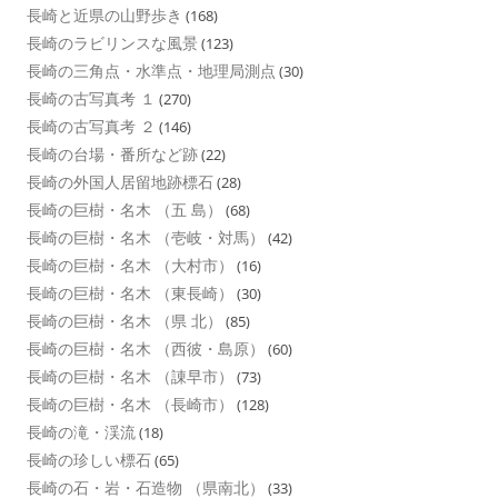
長崎と近県の山野歩き
(168)
長崎のラビリンスな風景
(123)
長崎の三角点・水準点・地理局測点
(30)
長崎の古写真考 １
(270)
長崎の古写真考 ２
(146)
長崎の台場・番所など跡
(22)
長崎の外国人居留地跡標石
(28)
長崎の巨樹・名木 （五 島）
(68)
長崎の巨樹・名木 （壱岐・対馬）
(42)
長崎の巨樹・名木 （大村市）
(16)
長崎の巨樹・名木 （東長崎）
(30)
長崎の巨樹・名木 （県 北）
(85)
長崎の巨樹・名木 （西彼・島原）
(60)
長崎の巨樹・名木 （諌早市）
(73)
長崎の巨樹・名木 （長崎市）
(128)
長崎の滝・渓流
(18)
長崎の珍しい標石
(65)
長崎の石・岩・石造物 （県南北）
(33)