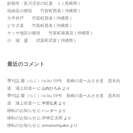
妙相寺・富川渓谷の紅葉 １ ( 長崎県 )
祖納岳の猪垣 竹富町西表 ( 沖縄県 )
大平井戸 竹富町西表 ( 沖縄県 )
ピサダ道 竹富町西表 ( 沖縄県 )
ヤッサ地区の猪垣 竹富町南風見 ( 沖縄県 )
小 城 盛 武富町武富 ( 沖縄県 )
最近のコメント
季刊誌 樂（らく）ra-ku 59号 長崎の道ーみさき道 茂木街
道 浦上街道ー
に
山内ひろみ
より
季刊誌 樂（らく）ra-ku 59号 長崎の道ーみさき道 茂木街
道 浦上街道ー
に
半田弘美
より
移転のお知らせ
に
ハンター
より
移転のお知らせ
伊神正太郎
に
より
移転のお知らせ
に
onnanomiyako
より