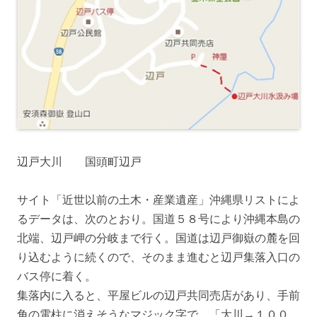
辺戸大川 国頭町辺戸
サイト「近世以前の土木・産業遺産」沖縄県リストによ
るデータは、次のとおり。国道５８号により沖縄本島の
北端、辺戸岬の分岐まで行く。国道は辺戸御嶽の麓を回
り込むように続くので、そのまま進むと辺戸集落入口の
バス停に着く。
集落内に入ると、平屋ビルの辺戸共同売店があり、手前
角の電柱に消えそうなマジック字で、「大川→１００