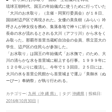
琉球王朝時代、国王の年始儀式に使うために行っていた
「大川のお水取り」（主催・同実行委員会）が１８日、
国頭村辺戸区で再現された。女優の美良樹（みらい）吟
呼さんが神女役を務め、集落各地で神々に祈りを捧げ、
長命の水が流れるとされる大川（アフリ川）から水をく
み取った。那覇市首里当蔵町自治会の会員、県立芸大の
学生、辺戸区の住民らが参加した。
「お水取り」は国王の年始儀式「お水撫で」のため、大
川の清らかな水を首里城に献上する行事。１９９９年に
１２０年ぶりに復活し、今年で１３回目。２５日には、
大川の水を首里公民館から首里城まで運ぶ「美御水（ぬ
ーびー）奉納祭」が執り行われる。
カテゴリー:
九州（沖 縄 県）
| タグ:
沖縄県
| 投稿日:
2016年10月30日
|