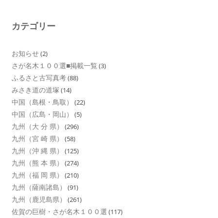
カテゴリー
お知らせ
(2)
さが名木１００選■掲載一覧
(3)
ふるさと古写真考
(88)
みさき道の道塚
(14)
中国（島根・鳥取）
(22)
中国（広島・岡山）
(5)
九州（大 分 県）
(296)
九州（宮 崎 県）
(58)
九州（沖 縄 県）
(125)
九州（熊 本 県）
(274)
九州（福 岡 県）
(210)
九州（薩南諸島）
(91)
九州（鹿児島県）
(261)
佐賀の巨樹・さが名木１００選
(117)