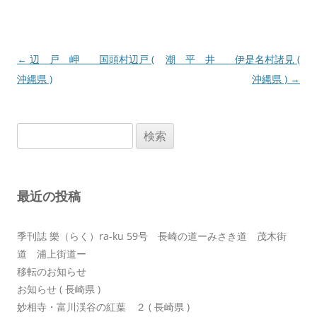
投
←
辺 戸 岬 国頭村辺戸 (
潮 平 井 伊是名村諸見 (
稿
沖縄県 )
沖縄県 )
→
ナ
ビ
検
ゲ
索:
ー
シ
最近の投稿
ョ
ン
季刊誌 樂（らく）ra-ku 59号 長崎の道ーみさき道 茂木街
道 浦上街道ー
移転のお知らせ
お知らせ ( 長崎県 )
妙相寺・富川渓谷の紅葉 ２ ( 長崎県 )