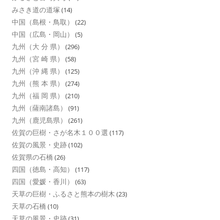
みさき道の道塚
(14)
中国（島根・鳥取）
(22)
中国（広島・岡山）
(5)
九州（大 分 県）
(296)
九州（宮 崎 県）
(58)
九州（沖 縄 県）
(125)
九州（熊 本 県）
(274)
九州（福 岡 県）
(210)
九州（薩南諸島）
(91)
九州（鹿児島県）
(261)
佐賀の巨樹・さが名木１００選
(117)
佐賀の風景・史跡
(102)
佐賀県の石橋
(26)
四国（徳島・高知）
(117)
四国（愛媛・香川）
(63)
天草の巨樹・ふるさと熊本の樹木
(23)
天草の石橋
(10)
天草の風景・史跡
(31)