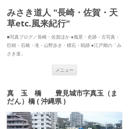
みさき道人 "長崎・佐賀・天
草etc.風来紀行"
■写真ブログ／長崎・佐賀ほか ●風景・史跡・古写真・
巨樹・石橋・滝・山野歩き・標石・戦跡 ●江戸期の「み
さき道」
コ
メニュー
ン
テ
ン
ツ
へ
真 玉 橋 豊見城市字真玉（ま
ス
キ
だん）橋 ( 沖縄県 )
ッ
プ