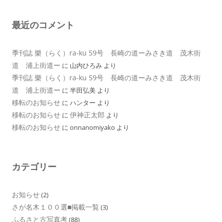
最近のコメント
季刊誌 樂（らく）ra-ku 59号 長崎の道ーみさき道 茂木街
道 浦上街道ー
に
山内ひろみ
より
季刊誌 樂（らく）ra-ku 59号 長崎の道ーみさき道 茂木街
道 浦上街道ー
に
半田弘美
より
移転のお知らせ
に
ハンター
より
移転のお知らせ
伊神正太郎
に
より
移転のお知らせ
に
onnanomiyako
より
カテゴリー
お知らせ
(2)
さが名木１００選■掲載一覧
(3)
ふるさと古写真考
(88)