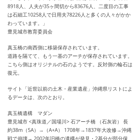
8918人、人夫が35ヶ間切から83676人、二度目の工事
は石細工10258人で日用夫78226人と多くの人々がかか
わっています。」
豊見城市教育委員会
真玉橋の南西側に移築保存されています。
道路を隔てて、もう一基のアーチが保存されています。
こちら側はオリジナルの石のようです。反対側の輪石は
復元。
サイト「近世以前の土木・産業遺産」沖縄県リストによ
るデータは、次のとおり。
真玉橋遺構 マダン
豊見城市 <真珠道／国場川> 石アーチ橋 （石灰岩） 長
約38m（5A）→（A+A） 1708年→1837年大改修→沖縄
戦で崩壊→ 2002年旧橋の遺構が発見・2基分が部分保