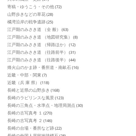
寄稿・ゆうこう・その他
(72)
山野歩きなどの草花
(28)
橘湾沿岸の戦争遺跡
(25)
江戸期のみさき道 （全 般）
(63)
江戸期のみさき道 （地図研究集）
(8)
江戸期のみさき道 （帰路ほか）
(12)
江戸期のみさき道 （往路前半）
(31)
江戸期のみさき道 （往路後半）
(44)
烽火山のかま跡・番所道・南畝石
(16)
近畿・中部・関東
(7)
近畿（兵 庫 県）
(118)
長崎と近県の山野歩き
(168)
長崎のラビリンスな風景
(123)
長崎の三角点・水準点・地理局測点
(30)
長崎の古写真考 １
(270)
長崎の古写真考 ２
(146)
長崎の台場・番所など跡
(22)
長崎の外国人居留地跡標石
(28)