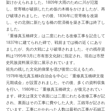
架けかえられました。1809年大雨のために川が氾濫
し、世寄橋が破損したため仮の木橋をかけましたが、再
び破壊されました。その後、1836年に世寄橋を改築
し、その北側に新たなる橋の世済橋を築き工事は終了し
ました。
「重修真玉橋碑文」は二度にわたる改修工事を記念して
1837年に建てられた碑で、戦前までは橋の近くにあり
ましたが、先の大戦により破壊されました。その残存資
料は1995年3月に市有形文化財に指定され、現在は市歴
史民族資料展示室に展示されています。
祖先の残した文化的偉業を偲び後世に伝えるため、
1978年地元真玉橋k自治会を中心に「重修真玉橋碑文復
元期成会」が設置されました。その後、多くの資料収集
を行い、1980年に「重修真玉橋碑文」が復元されてい
ます。碑文は漢文で表面には二度にわたる改修工事が記
され、裏面はその工事に費やした人夫、工銭等が記され
ています。工事にかかわった人数は最初の工事が石細工