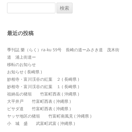
ビ
検
ゲ
索:
ー
シ
最近の投稿
ョ
ン
季刊誌 樂（らく）ra-ku 59号 長崎の道ーみさき道 茂木街
道 浦上街道ー
移転のお知らせ
お知らせ ( 長崎県 )
妙相寺・富川渓谷の紅葉 ２ ( 長崎県 )
妙相寺・富川渓谷の紅葉 １ ( 長崎県 )
祖納岳の猪垣 竹富町西表 ( 沖縄県 )
大平井戸 竹富町西表 ( 沖縄県 )
ピサダ道 竹富町西表 ( 沖縄県 )
ヤッサ地区の猪垣 竹富町南風見 ( 沖縄県 )
小 城 盛 武富町武富 ( 沖縄県 )