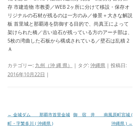
存 市建造物 市教委／WEB 2ヶ所に分けて移設・保存オ
リジナルの石材が残るのは一方のみ／修景＋大きな解説
板 首里城と那覇港を防御する目的で、尚真王によって
架けられた橋／古い迫石が残っている方のアーチ部は、
5枚の湾曲した石板から構成されている／壁石は乱積 2
Ａ
カテゴリー:
九州（沖 縄 県）
| タグ:
沖縄県
| 投稿日:
2016年10月22日
|
投
←
金城ダム 那覇市首里金城
御 宿 井 南風原町宮城 (
稿
町・字繁多川 ( 沖縄県 )
沖縄県 )
→
ナ