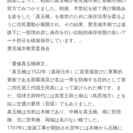
調査によって、戦前の真玉橋が豊見城市側と那覇市側の
双方でみつかりました。戦後、半世紀を経て再び風格あ
る姿をした「真玉橋」を後世のために保存活用を図るよ
うに住民運動が展開され、その結果、豊見城市側では道
路下に一部埋め戻し保存を行い比較的保存状態の良いア
ーチ部分を移築保存しています。」
豊見城市教育委員会
「重修真玉橋碑文」
「真玉橋は1522年（嘉靖元年）に首里城並びに軍事的
要衝である那覇港及び名は一帯を防御する目的として第
二尚氏第三代国王尚真によって架けられた橋です。ま
た、琉球王府時代には首里王府と南山（島尻地方）とを
結ぶ交通の要所（宿道）でもありました。
真玉橋は当初は木橋であり、中橋を真玉橋、南に世持
橋、北に世寄橋、両端は名のない橋でした。
1707年に改築工事が開始され翌年には木橋から石橋に