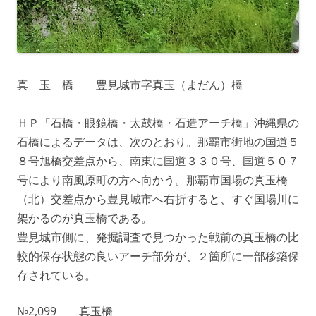
真 玉 橋 豊見城市字真玉（まだん）橋
ＨＰ「石橋・眼鏡橋・太鼓橋・石造アーチ橋」沖縄県の
石橋によるデータは、次のとおり。那覇市街地の国道５
８号旭橋交差点から、南東に国道３３０号、国道５０７
号により南風原町の方へ向かう。那覇市国場の真玉橋
（北）交差点から豊見城市へ右折すると、すぐ国場川に
架かるのが真玉橋である。
豊見城市側に、発掘調査で見つかった戦前の真玉橋の比
較的保存状態の良いアーチ部分が、２箇所に一部移築保
存されている。
№2,099 真玉橋