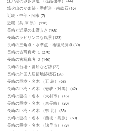
江戸期のみさき道 （往路後半）
(44)
烽火山のかま跡・番所道・南畝石
(16)
近畿・中部・関東
(7)
近畿（兵 庫 県）
(118)
長崎と近県の山野歩き
(168)
長崎のラビリンスな風景
(123)
長崎の三角点・水準点・地理局測点
(30)
長崎の古写真考 １
(270)
長崎の古写真考 ２
(146)
長崎の台場・番所など跡
(22)
長崎の外国人居留地跡標石
(28)
長崎の巨樹・名木 （五 島）
(68)
長崎の巨樹・名木 （壱岐・対馬）
(42)
長崎の巨樹・名木 （大村市）
(16)
長崎の巨樹・名木 （東長崎）
(30)
長崎の巨樹・名木 （県 北）
(85)
長崎の巨樹・名木 （西彼・島原）
(60)
長崎の巨樹・名木 （諌早市）
(73)