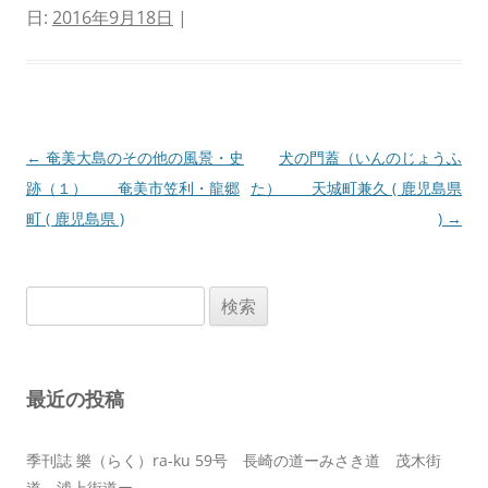
日:
2016年9月18日
|
投
←
奄美大島のその他の風景・史
犬の門蓋（いんのじょうふ
稿
跡（１） 奄美市笠利・龍郷
た） 天城町兼久 ( 鹿児島県
ナ
町 ( 鹿児島県 )
)
→
ビ
ゲ
検
ー
索:
シ
ョ
最近の投稿
ン
季刊誌 樂（らく）ra-ku 59号 長崎の道ーみさき道 茂木街
道 浦上街道ー