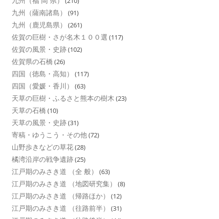
九州（福 岡 県）
(210)
九州（薩南諸島）
(91)
九州（鹿児島県）
(261)
佐賀の巨樹・さが名木１００選
(117)
佐賀の風景・史跡
(102)
佐賀県の石橋
(26)
四国（徳島・高知）
(117)
四国（愛媛・香川）
(63)
天草の巨樹・ふるさと熊本の樹木
(23)
天草の石橋
(10)
天草の風景・史跡
(31)
寄稿・ゆうこう・その他
(72)
山野歩きなどの草花
(28)
橘湾沿岸の戦争遺跡
(25)
江戸期のみさき道 （全 般）
(63)
江戸期のみさき道 （地図研究集）
(8)
江戸期のみさき道 （帰路ほか）
(12)
江戸期のみさき道 （往路前半）
(31)