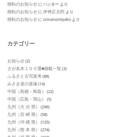
移転のお知らせ
に
ハンター
より
移転のお知らせ
伊神正太郎
に
より
移転のお知らせ
に
onnanomiyako
より
カテゴリー
お知らせ
(2)
さが名木１００選■掲載一覧
(3)
ふるさと古写真考
(88)
みさき道の道塚
(14)
中国（島根・鳥取）
(22)
中国（広島・岡山）
(5)
九州（大 分 県）
(296)
九州（宮 崎 県）
(58)
九州（沖 縄 県）
(125)
九州（熊 本 県）
(274)