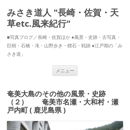
みさき道人 "長崎・佐賀・天
草etc.風来紀行"
■写真ブログ／長崎・佐賀ほか ●風景・史跡・古写真・
巨樹・石橋・滝・山野歩き・標石・戦跡 ●江戸期の「み
さき道」
コ
メニュー
ン
テ
ン
ツ
へ
奄美大島のその他の風景・史跡
ス
キ
（２） 奄美市名瀬・大和村・瀬
ッ
プ
戸内町 ( 鹿児島県 )