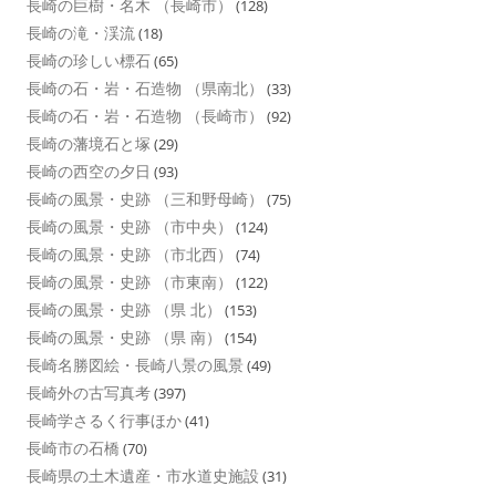
長崎の巨樹・名木 （長崎市）
(128)
長崎の滝・渓流
(18)
長崎の珍しい標石
(65)
長崎の石・岩・石造物 （県南北）
(33)
長崎の石・岩・石造物 （長崎市）
(92)
長崎の藩境石と塚
(29)
長崎の西空の夕日
(93)
長崎の風景・史跡 （三和野母崎）
(75)
長崎の風景・史跡 （市中央）
(124)
長崎の風景・史跡 （市北西）
(74)
長崎の風景・史跡 （市東南）
(122)
長崎の風景・史跡 （県 北）
(153)
長崎の風景・史跡 （県 南）
(154)
長崎名勝図絵・長崎八景の風景
(49)
長崎外の古写真考
(397)
長崎学さるく行事ほか
(41)
長崎市の石橋
(70)
長崎県の土木遺産・市水道史施設
(31)