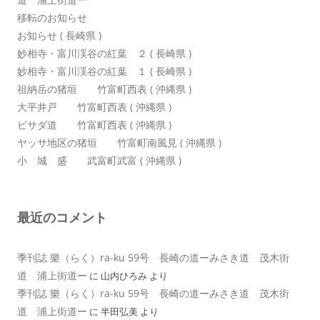
移転のお知らせ
お知らせ ( 長崎県 )
妙相寺・富川渓谷の紅葉 ２ ( 長崎県 )
妙相寺・富川渓谷の紅葉 １ ( 長崎県 )
祖納岳の猪垣 竹富町西表 ( 沖縄県 )
大平井戸 竹富町西表 ( 沖縄県 )
ピサダ道 竹富町西表 ( 沖縄県 )
ヤッサ地区の猪垣 竹富町南風見 ( 沖縄県 )
小 城 盛 武富町武富 ( 沖縄県 )
最近のコメント
季刊誌 樂（らく）ra-ku 59号 長崎の道ーみさき道 茂木街
道 浦上街道ー
に
山内ひろみ
より
季刊誌 樂（らく）ra-ku 59号 長崎の道ーみさき道 茂木街
道 浦上街道ー
に
半田弘美
より